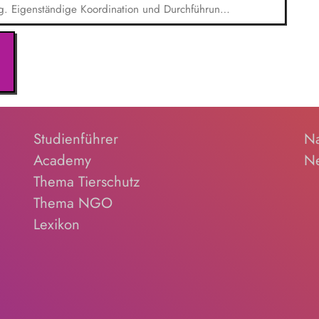
g. Eigenständige Koordination und Durchführung
unikationsmaterialien sowie Websitepflege und -
der Vorbereitung und Durchführung von Workshops
Präsenz). Recherchetätigkeiten und Erstellung
hten und Datenbanken.
Studienführer
Na
Academy
Ne
Thema Tierschutz
Thema NGO
Lexikon