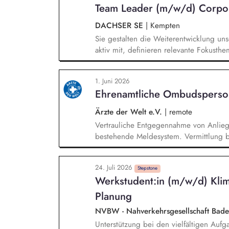
Team Leader (m/w/d) Corpora
des Geschäftsberichts 2026 mit Schwerp
CSRD-Reporting
DACHSER SE
|
Kempten
Sie gestalten die Weiterentwicklung uns
aktiv mit, definieren relevante Fokusth
konkrete Roadmaps und Umsetzungsmaß
Steuerung und Weiterentwicklung von Kl
1. Juni 2026
Kontext der Zero-Emission-Transition, b
Ehrenamtliche Ombudsperso
entwickeln gemeinsam mit relevanten F
Nachhaltigkeitslösungen.
Ärzte der Welt e.V.
|
remote
Vertrauliche Entgegennahme von Anlie
bestehende Meldesystem. Vermittlung be
Klärungsprozessen. Konzeption und Du
Sensibilisierungsformaten. Mitwirkung a
24. Juli 2026
Verhaltenskodizes und dem Meldesystem
Stepstone
Werkstudent:in (m/w/d) Klim
Beschwerdekultur innerhalb der Organis
Planung
NVBW - Nahverkehrsgesellschaft Ba
Unterstützung bei den vielfältigen Auf