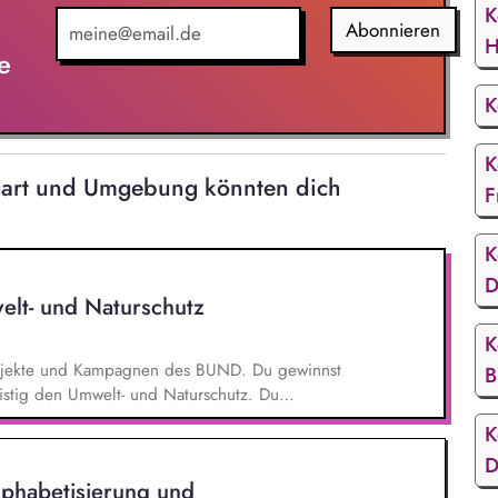
K
Abonnieren
H
e
K
K
tgart und Umgebung könnten dich
F
K
D
elt- und Naturschutz
K
 Projekte und Kampagnen des BUND. Du gewinnst
B
ristig den Umwelt- und Naturschutz. Du
- und Klimaschutz nach bestem Wissen und
K
d Aktionen, beispielsweise durch das Sammeln
D
lphabetisierung und