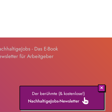
chhaltigeJobs - Das E-Book
wsletter für Arbeitgeber
Der berühmte (& kostenlose!)
NachhaltigeJobs-Newsletter