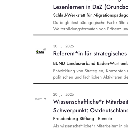
Lesenlernen in DaZ (Grundsc
SchlaU-Werkstatt für Migrationspäd
Du begleitest pädagogische Fachkräfte 
Weiterbildungsformaten von Präsenz un
und erstellst Online-Selbstlernkurse für 
Schwerpunkte liegen dabei auf den Ber
30. Juli 2026
Mehrsprachigkeitsbewusstsein und Alpha
Referent*in für strategische
BUND Landesverband Baden-Württemb
Entwicklung von Strategien, Konzepte
politischen und fachlichen Aktivitäte
Unterstützung und Qualifizierung der 
Verbesserung der öffentlichen Sichtbar
20. Juli 2026
BUND-Auftritts bei Veranstaltungen, Akt
Wissenschaftliche*r Mitarbei
Schwerpunkt: Ostdeutschlan
Freudenberg Stiftung
|
Remote
Als wissenschaftliche*r Mitarbeiter*in si