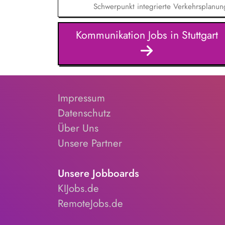
Schwerpunkt integrierte Verkehrsplanun
von Teilprojekten. Erstellung von Komm
weiterentwicklung. Unterstützung bei 
Kommunikation Jobs in Stuttgart
und Fachveranstaltungen (online und in 
sowie Pflege von thematischen Übersic
Impressum
Datenschutz
Über Uns
Unsere Partner
Unsere Jobboards
KIJobs.de
RemoteJobs.de