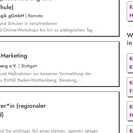
hule)
K
H
agogik gGmbH
|
Remote
und Schulen in verschiedenen
d Online-Workshops bis hin zu pädogischen Tagen
We
unsere Plattform schlau-lernen.org. Die inhaltlichen
in
eichen Lesen lernen,
betisierung in der Grundschule.
s Marketing
K
erg e.V.
|
Stuttgart
K
n und Maßnahmen zur besseren Vermarktung der
n des BUND Baden-Württemberg, Beratung,
K
Haupt- und Ehrenamtlichen im BUND zur
F
keit des BUND, Konzeptionelle Begleitung des
ionen u.ä.
ter*in (regionaler
K
d)
H
K
nd Sie wichtiger Teil eines kleinen, operativ tätigen