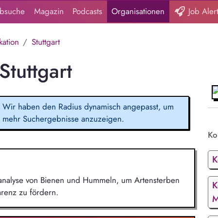
obsuche
Magazin
Podcasts
Organisationen
Job Aler
ation
Stuttgart
tuttgart
Wir haben den Radius dynamisch angepasst, um
mehr Suchergebnisse anzuzeigen.
Ko
K
ensanalyse von Bienen und Hummeln, um Artensterben
K
renz zu fördern.
M