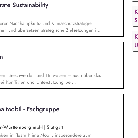
te Sustainability
unkt auf der nichtfinanziellen Erklärung und dem
K
S
erer Nachhaltigkeits- und Klimaschutzstrategie
emen und übersetzen strategische Zielsetzungen in
K
nahmen. Sie verantworten den Aufbau, die
imaschutzprojekten und Projektportfolios im
U
eraten interne und externe Stakeholder und
n
achbereichen kundenorientierte
gen, Beschwerden und Hinweisen – auch über das
i Konflikten und Unterstützung bei
rchführung von Schulungen und
n der Weiterentwicklung von Leitlinien,
. Förderung einer offenen Feedback- und
a Mobil - Fachgruppe
ation.
den-Württemberg mbH
|
Stuttgart
gaben im Team Klima Mobil, insbesondere zum