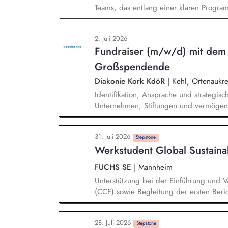
Teams, das entlang einer klaren Programm
Sie unterstützen die Geschäftsführung 
entwickeln dabei die Internationalisierun
2. Juli 2026
wissenschaftliche Erkenntnisse in allt
Fundraiser (m/w/d) mit dem
Stiftungsprogrammatik.
Großspendende
Diakonie Kork KdöR
|
Kehl, Ortenaukre
Identifikation, Ansprache und strategis
Unternehmen, Stiftungen und vermögen
individueller Förderstrategien (Major D
Durchführung von exklusiven Fundraisin
31. Juli 2026
Begleitung der Geschäftsleitung sowie
Stepstone
Werkstudent Global Sustaina
und der direkten Ansprache.
FUCHS SE
|
Mannheim
Unterstützung bei der Einführung und Va
(CCF) sowie Begleitung der ersten Beric
Durchführung von Fehler-, Plausibilität
Nachhaltigkeitsstandards und Mitarbeit 
28. Juli 2026
Optimierung von Dashboards und Report
Stepstone