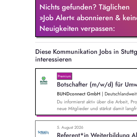
Nichts gefunden? Täglichen
»Job Alert« abonnieren & kein
Neuigkeiten verpassen:
Diese Kommunikation Jobs in Stut
interessieren
Premium
Botschafter (m/w/d) für Umw
BUNDconnect GmbH
|
Deutschlandweit
Du informierst aktiv über die Arbeit,
neue Mitglieder und stärkst damit langf
beantwortest Fragen zu Umwelt-, Arten
Gewissen. Du unterstützt Kampagnen un
5. August 2026
von Unterschriften für Petitionen.
Referent*in Weiterbildung A