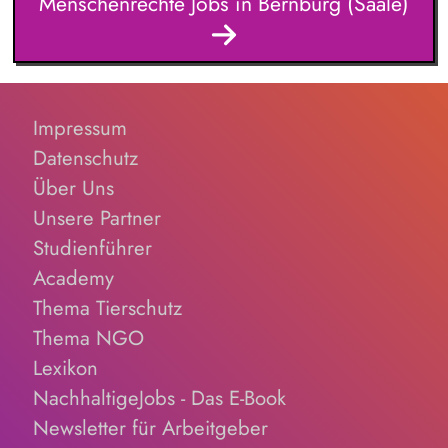
Menschenrechte Jobs in Bernburg (Saale)
Schulungen und Sensibilisierungsformaten. Mitwirkung an der
Weiterentwicklung von Leitlinien, Verhaltenskodizes und dem
Meldesystem. Förderung einer offenen Feedback- und
Beschwerdekultur innerhalb der Organisation.
Impressum
Datenschutz
Über Uns
Unsere Partner
Studienführer
Academy
Thema Tierschutz
Thema NGO
Lexikon
NachhaltigeJobs - Das E-Book
Newsletter für Arbeitgeber