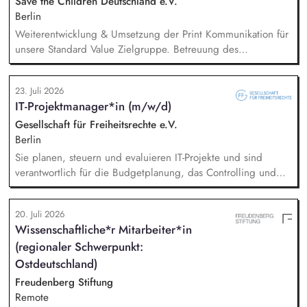
Save the Children Deutschland e.V.
Berlin
Weiterentwicklung & Umsetzung der Print Kommunikation für
unsere Standard Value Zielgruppe. Betreuung des
postalischen Mailing-Programm inkl. der Spendenmagazine
und Spendenaufrufe sowie der Print Kommunikation innerhalb
23. Juli 2026
unserer Donor Journeys. Ko-Produktion von Content für die
IT-Projektmanager*in (m/w/d)
Print Kommunikation in enger Zusammenarbeit mit dem Team
Brand, Content & Publikationen. Redaktion und Prüfung von
Gesellschaft für Freiheitsrechte e.V.
Content/Texten für andere Kanäle und Medien.
Berlin
Sie planen, steuern und evaluieren IT-Projekte und sind
verantwortlich für die Budgetplanung, das Controlling und
die Ressourcenverteilung, Sie steuern das
Wissensmanagement und begleiten die Migration sowie die
20. Juli 2026
fortlaufende Verwaltung unserer Cloud-Dienste, Sie arbeiten
Wissenschaftliche*r Mitarbeiter*in
mit der Systemadministration zusammen und sind dabei
(regionaler Schwerpunkt:
verantwortlich für die Kommunikation mit unseren externen
Dienstleistern, Sie tragen die Verantwortung für die Qualität
Ostdeutschland)
des First-Level-Supports für das GFF-Team.
Freudenberg Stiftung
Remote