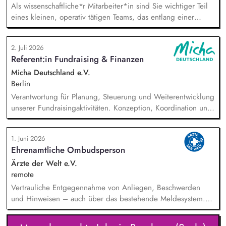
Als wissenschaftliche*r Mitarbeiter*in sind Sie wichtiger Teil
eines kleinen, operativ tätigen Teams, das entlang einer
klaren Programmatik langfristig soziale Innovation
implementiert. Sie unterstützen die Geschäftsführung bei der
2. Juli 2026
Umsetzung der Stiftungsprogrammatik und entwickeln dabei
Referent:in Fundraising & Finanzen
die Internationalisierungsstrategie der Stiftung weiter. Sie
übersetzen wissenschaftliche Erkenntnisse in
Micha Deutschland e.V.
alltagsangebundene Handlungsansätze entlang unserer
Berlin
Stiftungsprogrammatik.
Verantwortung für Planung, Steuerung und Weiterentwicklung
unserer Fundraisingaktivitäten. Konzeption, Koordination und
Umsetzung zentraler Fundraisingkampagnen (z. B. Frühjahr,
Jahresende, Aktionen). Aufbau, Pflege und strategische
1. Juni 2026
Weiterentwicklung der Spender:innen‑ und
Ehrenamtliche Ombudsperson
Großspender:innen‑Beziehungen. Drittmittelmanagement:
Antragstellung, Berichte, Mittelabrufe und Fristenkontrolle.
Ärzte der Welt e.V.
Budget‑ und Liquiditätsplanung sowie laufendes
remote
Finanzmonitoring.
Vertrauliche Entgegennahme von Anliegen, Beschwerden
und Hinweisen – auch über das bestehende Meldesystem.
Vermittlung bei Konflikten und Unterstützung bei
Klärungsprozessen. Konzeption und Durchführung von