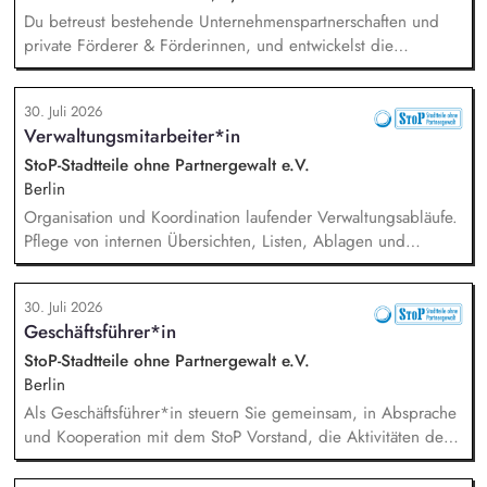
Du betreust bestehende Unternehmenspartnerschaften und
private Förderer & Förderinnen, und entwickelst die
Zusammenarbeit systematisch weiter. Du identifizierst neue
Unternehmen und Förderer & Förderinnen und sprichst sie
30. Juli 2026
aktiv an. Du planst und setzt Fundraising-Maßnahmen
Verwaltungsmitarbeiter*in
eigenständig um und verfolgst deren Ergebnisse. Du
arbeitest eng mit der Landesdirektion, dem Marketing und
StoP-Stadtteile ohne Partnergewalt e.V.
unseren Programmkollegen zusammen.
Berlin
Organisation und Koordination laufender Verwaltungsabläufe.
Pflege von internen Übersichten, Listen, Ablagen und
Dokumentationen. Verwaltung von Terminen, Fristen,
Anfragen und interner Kommunikation. Unterstützung bei der
30. Juli 2026
Organisation von Veranstaltungen (online und in Präsenz).
Geschäftsführer*in
Administrative Unterstützung der Vereinsarbeit, insbesondere
bei der Verwaltung der Mitgliederdaten, Mitgliedsbeiträge,
StoP-Stadtteile ohne Partnergewalt e.V.
Vereinsregister und bei der Organisation von
Berlin
Vereinsgremien.
Als Geschäftsführer*in steuern Sie gemeinsam, in Absprache
und Kooperation mit dem StoP Vorstand, die Aktivitäten der
Bundesfachstelle StoP. Im Einzelnen bedeutet das:
Projektmanagement und Verantwortung für die Umsetzung