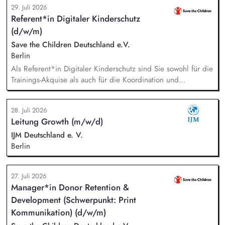
29. Juli 2026
des Gesamtprojektes, Gesamtsteuerung und Sicherstellung
Referent*in Digitaler Kinderschutz
des wirtschaftlichen Betriebes der Geschäftsstelle und des
(d/w/m)
Vereins (Finanzierung, Controlling), Akquise von
Fördermitteln und Spenden sowie Personalverantwortung für
Save the Children Deutschland e.V.
die Bundesfachstelle mit 4 Mitarbeitenden.
Berlin
Als Referent*in Digitaler Kinderschutz sind Sie sowohl für die
Trainings-Akquise als auch für die Koordination und
Durchführung von ca. zweistündigen Workshops
verantwortlich. Identifikation, Ansprache und Akquise von
28. Juli 2026
Institutionen und Organisationen für Trainings zum sensiblen
Leitung Growth (m/w/d)
Umgang mit Kinderfotos und -videos (z. B. Kitas, Schulen,
Sportvereine und -verbände, Jugendverbände,
IJM Deutschland e. V.
Kinder-/Jugendreiseveranstalter). Eigenständige Konzeption
Berlin
und Durchführung zielgruppengerechter Trainings in
digitalen Formaten sowie in Präsenz bei Auftraggebern.
27. Juli 2026
Manager*in Donor Retention &
Development (Schwerpunkt: Print
Kommunikation) (d/w/m)