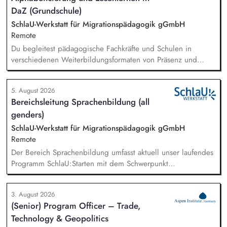
DaZ (Grundschule)
SchlaU-Werkstatt für Migrationspädagogik gGmbH
Remote
Du begleitest pädagogische Fachkräfte und Schulen in
verschiedenen Weiterbildungsformaten von Präsenz und
Online-Workshops bis hin zu pädogischen Tagen und erstellst
Online-Selbstlernkurse für unsere Plattform schlau-lernen.org.
5. August 2026
Die inhaltlichen Schwerpunkte liegen dabei auf den
Bereichsleitung Sprachenbildung (all
Bereichen Lesen lernen, Mehrsprachigkeitsbewusstsein und
genders)
Alphabetisierung in der Grundschule.
SchlaU-Werkstatt für Migrationspädagogik gGmbH
Remote
Der Bereich Sprachenbildung umfasst aktuell unser laufendes
Programm SchlaU:Starten mit dem Schwerpunkt
"Alphabetisierung in DaZ für die Grundschule" sowie
zukünftig weitere auf Unterrichtsmaterial bezogene Projekte
3. August 2026
mit den Schwerpunkten sprachensensibles und
(Senior) Program Officer – Trade,
rassismuskritisches Deutschlernen von der Grundschule bis in
Technology & Geopolitics
die Berufliche Bildung. Der Bereich Sprachenbildung