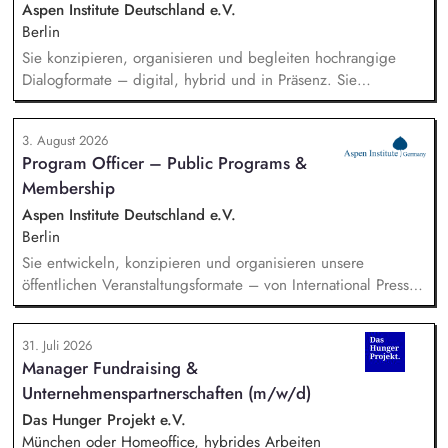
entwickelt in seinen Projekten dazu zielgruppengerechte und
Aspen Institute Deutschland e.V.
innovative Unterrichtsmaterialien und begleitet pädagogische
Berlin
Fachkräfte mit daran angeschlossenen
Sie konzipieren, organisieren und begleiten hochrangige
Weiterbildungsangeboten online wie offline.
Dialogformate – digital, hybrid und in Präsenz. Sie
identifizieren aktuelle Entwicklungen in den Bereichen
Handel, Technologie, Geopolitik und wirtschaftliche
3. August 2026
Sicherheit und bereiten diese für Veranstaltungen,
Program Officer – Public Programs &
Hintergrundgespräche, Publikationen und politische
Membership
Diskussionen auf. Sie identifizieren und gewinnen
Referent*innen sowie Diskussionspartner aus Politik,
Aspen Institute Deutschland e.V.
Wirtschaft, Wissenschaft und Zivilgesellschaft.
Berlin
Sie entwickeln, konzipieren und organisieren unsere
öffentlichen Veranstaltungsformate – von International Press
Roundtables, Deep Dive Discussions und Aspen Fireside
Chats bis hin zu besonderen Formaten wie der Aspen
31. Juli 2026
Summer Party, der Aspen Gala und neuen
Manager Fundraising &
Veranstaltungsformaten. Sie identifizieren aktuelle politische
Unternehmenspartnerschaften (m/w/d)
Themen und gewinnen hochrangige Referentinnen sowie
Diskussionspartnerinnen aus Politik, Wirtschaft, Wissenschaft,
Das Hunger Projekt e.V.
Medien und Zivilgesellschaft.
München oder Homeoffice, hybrides Arbeiten