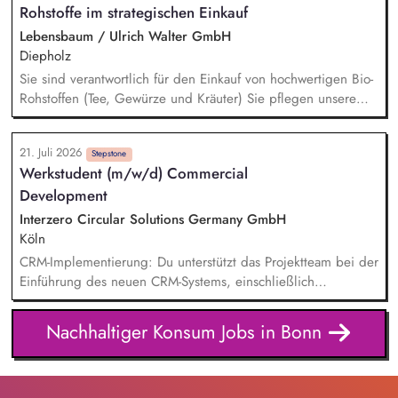
Rohstoffe im strategischen Einkauf
Informations- und Datenmanagement im Bereich Einkauf
Lebensbaum / Ulrich Walter GmbH
Diepholz
Sie sind verantwortlich für den Einkauf von hochwertigen Bio-
Rohstoffen (Tee, Gewürze und Kräuter) Sie pflegen unsere
Lieferantenbeziehungen und entwickeln diese strategisch
weiter Sie analysieren den Markt und bauen neue nachhaltige
21. Juli 2026
Beschaffungsquellen im Ursprung auf Die Umsetzung von
Stepstone
Werkstudent (m/w/d) Commercial
Verbesserungspotenzialen und Innovationen entlang der
Development
Lieferkette gehört zu Ihren Aufgaben Sie arbeiten eng mit
den Abteilungen Produktentwicklung, Qualitätswesen,
Interzero Circular Solutions Germany GmbH
Marketing und Vertrieb zusammen
Köln
CRM-Implementierung: Du unterstützt das Projektteam bei der
Einführung des neuen CRM-Systems, einschließlich
Datenpflege, Testing und Begleitung des Rollouts.
Tagesgeschäft Commercial Development: Du übernimmst
Nachhaltiger Konsum Jobs in Bonn
operative Aufgaben im Tagesgeschäft, etwa die Pflege von
Dashboards, die Betreuung des Reklamationstools sowie die
Vorbereitung von Unterlagen für Board-Meetings.