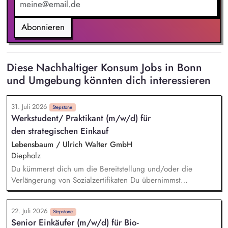
Abonnieren
Diese Nachhaltiger Konsum Jobs in Bonn
und Umgebung könnten dich interessieren
31. Juli 2026
Stepstone
Werkstudent/ Praktikant (m/w/d) für
den strategischen Einkauf
Lebensbaum / Ulrich Walter GmbH
Diepholz
Du kümmerst dich um die Bereitstellung und/oder die
Verlängerung von Sozialzertifikaten Du übernimmst
verschiedene Recherchetätigkeiten Du hilfst bei der
Angebotserstellung und kümmerst dich um das
22. Juli 2026
Stammdatenmanagement Du unterstützt uns bei den
Stepstone
Senior Einkäufer (m/w/d) für Bio-
Vorbereitungen für Audits Du kümmerst dich um das