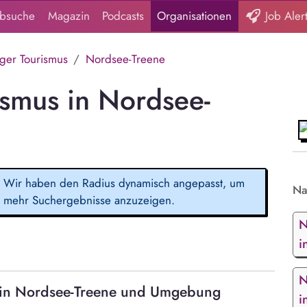
obsuche
Magazin
Podcasts
Organisationen
Job Aler
iger Tourismus
Nordsee-Treene
ismus in Nordsee-
Wir haben den Radius dynamisch angepasst, um
Na
mehr Suchergebnisse anzuzeigen.
N
i
N
s in Nordsee-Treene und Umgebung
i