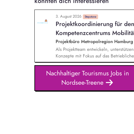
könnten dich interessieren
3. August 2026
Stepstone
Projektkoordinierung für de
Kompetenzcentrums Mobilität
Projektbüro Metropolregion Hamburg
Als Projektteam entwickeln, unterstütze
Konzepte mit Fokus auf das Betrieblich
konzipieren und erstellen Sie Informati
Förderung einer nachhaltigen Mobilität
Nachhaltiger Tourismus Jobs in
Umsetzung von Maßnahmen des Mobilitä
Nordsee-Treene
Sie Netzwerkveranstaltungen, die Akte
Zusammenarbeit fördern. identifizieren 
Fördermittel für Projekte im Kontext de
Mobilitätsmanagements.