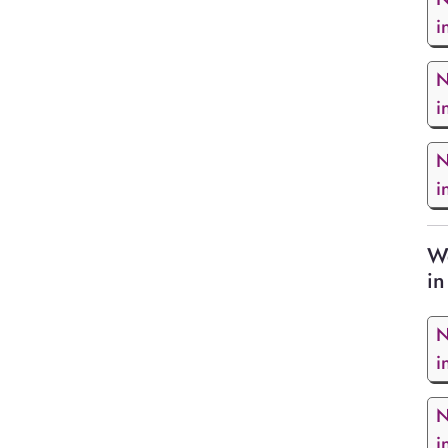
i
N
i
N
i
We
in
N
i
N
i