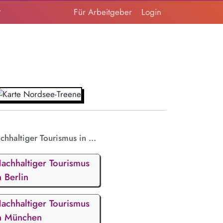
t
Für Arbeitgeber
Login
chhaltiger Tourismus in ...
achhaltiger Tourismus
n Berlin
achhaltiger Tourismus
n München