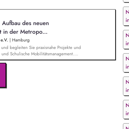
N
i
n Aufbau des neuen
 in der Metropo...
N
 e.V.
|
Hamburg
i
n und begleiten Sie praxisnahe Projekte und
e und Schulische Mobilitätsmanagement.
N
onsmaterialien für Unternehmen und Schulen zur
i
 und beraten Einrichtungen bei der Einführung und
tsmanagements. organisieren und moderieren
ure der Region zusammenbringen und ihre
N
und akquirieren Sie mögliche weitere Finanz- und
i
s Schulischen und Betrieblichen
N
i
N