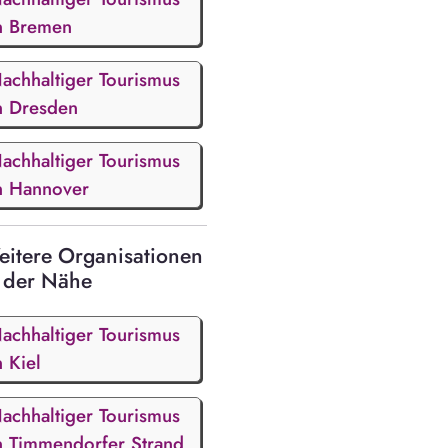
n Bremen
achhaltiger Tourismus
n Dresden
achhaltiger Tourismus
n Hannover
itere Organisationen
 der Nähe
achhaltiger Tourismus
n Kiel
achhaltiger Tourismus
n Timmendorfer Strand