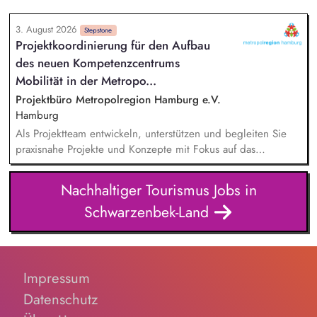
3. August 2026
Stepstone
Projektkoordinierung für den Aufbau
des neuen Kompetenzcentrums
Mobilität in der Metropo...
Projektbüro Metropolregion Hamburg e.V.
Hamburg
Als Projektteam entwickeln, unterstützen und begleiten Sie
praxisnahe Projekte und Konzepte mit Fokus auf das
Betriebliche und Schulische Mobilitätsmanagement.
konzipieren und erstellen Sie Informationsmaterialien für
Nachhaltiger Tourismus Jobs in
Unternehmen und Schulen zur Förderung einer nachhaltigen
Schwarzenbek-Land
Mobilität und beraten Einrichtungen bei der Einführung und
Umsetzung von Maßnahmen des Mobilitätsmanagements.
organisieren und moderieren Sie Netzwerkveranstaltungen,
die Akteure der Region zusammenbringen und ihre
Zusammenarbeit fördern. identifizieren und akquirieren Sie
Impressum
mögliche weitere Finanz- und Fördermittel für Projekte im
Datenschutz
Kontext des Schulischen und Betrieblichen