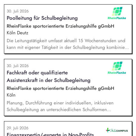
Rolle betreust Du unsere Bibliothek, entwickelst unser
30. Juli 2026
Forschungsinformationssystem (FIS) und das institutionelle
Poolleitung für Schulbegleitung
Forschungsdatenmanagement (FDM) weiter. Du sicherst die
Qualität und Nachvollziehbarkeit von
RheinFlanke sportorientierte Erziehungshilfe gGmbH
Forschungsinformationen und unterstützt durch Analysen,
Köln Deutz
Kennzahlen und Berichte die strategische Steuerung des
Die Leitungstätigkeit umfasst aktuell 15 Wochenstunden und
Instituts.
kann mit eigener Tätigkeit in der Schulbegleitung kombiniert
werden. Aufgaben: Kapazitätsplanung und Stellenvertretung,
Einarbeitung neuer Mitarbeitenden, Zielvereinbarung und
30. Juli 2026
Entwicklungsgespräche mit Mitarbeitenden, Förderung
Fachkraft oder qualifizierte
Teambuilding und Teamarbeit, Qualitätssicherung der
Assistenzkraft in der Schulbegleitung
pädagogischen Arbeit im Hilfeplanverfahren, Kommunikation
im Hinblick auf die Schnittstelle zwischen RheinFlanke und
RheinFlanke sportorientierte Erziehungshilfe gGmbH
Schule.
Köln
Planung, Durchführung einer individuellen, inklusiven
Schulbegleitung an unterschiedlichen Schulformen
(Grundschulen und weiterführenden Schulen), individuelle
Unterstützung eines:einer Schüler:in im Unterricht und in den
29. Juli 2026
Pausenzeiten, Beziehungs- und Vertrauensarbeit,
Finanzexpertin/-experte in Non-Profits