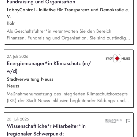
Fundraising und Organisation
kontinuierlichen Optimierung und Weiterentwicklung.
LobbyControl - Initiative für Transparenz und Demokratie e.
V.
Köln
Als Geschäftsführer*in verantworten Sie den Bereich
Finanzen, Fundraising und Organisation. Sie sind zuständig
für die Finanzplanung, das Controlling und die Organisation
des Rechnungswesens. Sie leiten das Fundraising-Team und
27. Juli 2026
entwickeln eine nachhaltige Fundraising Strategie. Sie sind
Energiemanager*in Klimaschutz (m/
verantwortlich für das Personalmanagement und die operative
w/d)
Steuerung von Prozessen zur Organisationsentwicklung.
Stadtverwaltung Neuss
Neuss
Maßnahmenumsetzung des integrierten Klimaschutzkonzepts
(IKK) der Stadt Neuss inklusive begleitender Bildungs- und
Öffentlichkeitsarbeit sowie Fortschreibung des IKK.
Monitoring und Berichterstattung zu den ca. 60 städtischen
20. Juli 2026
PV-Anlagen sowie Planung weiterer Anlageninstallationen.
Wissenschaftliche*r Mitarbeiter*in
Prüfung, Planung und Umsetzung von Modellen zu Energy-
(regionaler Schwerpunkt:
Sharing und/oder Strombilanzkreismodellen. Eigenständige