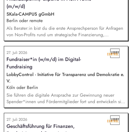
gemeinsames Erarbeiten von Methoden und Strategien mit
(m/w/d)
den Lehrer:innen und Sonderpädagog:innen, um
Selbstständigkeit und Teilhabe zu fördern.
SKala-CAMPUS gGmbH
Berlin oder remote
Als Berater:in bist du die erste Ansprechperson für Anfragen
von Non-Profits rund um strategische Finanzierung,
Finanzmanagement und Fundraising. Dabei entwickelst du
den gesamten Prozess von der Anfrage über
27. Juli 2026
Angebotserstellung bis zur eigenverantwortlichen Umsetzung.
Fundraiser*in (w/m/d) im Digital-
Auf Basis der jeweiligen Herausforderungen entwickelst du
Fundraising
passgenaue Beratungsprozesse und berätst Organisationen zu
zentralen Fragen ihrer finanziellen Steuerung und
LobbyControl - Initiative für Transparenz und Demokratie e.
strategischen Weiterentwicklung.
V.
Köln oder Berlin
Sie führen die digitale Ansprache zur Gewinnung neuer
Spender*innen und Fördermitglieder fort und entwickeln sie
weiter. Sie sind verantwortlich für unsere E-Mailings und
steuern diese ganzheitlich - angefangen bei der Planung,
27. Juli 2026
Zielgruppensegmentierung und Themenauswahl übers Texten
Geschäftsführung für Finanzen,
bis hin zur technischen Abwicklung und deren