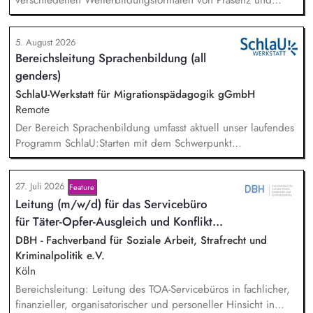
Online-Workshops bis hin zu pädogischen Tagen und erstellst
Online-Selbstlernkurse für unsere Plattform schlau-lernen.org.
5. August 2026
Die inhaltlichen Schwerpunkte liegen dabei auf den
Bereichsleitung Sprachenbildung (all
Bereichen Lesen lernen, Mehrsprachigkeitsbewusstsein und
genders)
Alphabetisierung in der Grundschule.
SchlaU-Werkstatt für Migrationspädagogik gGmbH
Remote
Der Bereich Sprachenbildung umfasst aktuell unser laufendes
Programm SchlaU:Starten mit dem Schwerpunkt
"Alphabetisierung in DaZ für die Grundschule" sowie
zukünftig weitere auf Unterrichtsmaterial bezogene Projekte
27. Juli 2026
Feature
mit den Schwerpunkten sprachensensibles und
Lei­tung (m/w/d) für das Servicebüro
rassismuskritisches Deutschlernen von der Grundschule bis in
die Berufliche Bildung. Der Bereich Sprachenbildung
für Tä­ter-Op­fer-Aus­gleich und Kon­flikt­...
entwickelt in seinen Projekten dazu zielgruppengerechte und
DBH - Fachverband für Soziale Arbeit, Strafrecht und
innovative Unterrichtsmaterialien und begleitet pädagogische
Kriminalpolitik e.V.
Fachkräfte mit daran angeschlossenen
Köln
Weiterbildungsangeboten online wie offline.
Bereichsleitung: Leitung des TOA-Servicebüros in fachlicher,
finanzieller, organisatorischer und personeller Hinsicht in