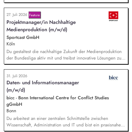
Abstimmung mit der Geschäftsführung. Teamführung:
Personalverantwortung für zwei Mitarbeitende. Strategische
27. Juli 2026
Feature
Organisationsentwicklung: Sie verantworten die strategische
Projektmanager/in Nachhaltige
und organisatorische Weiterentwicklung des TOA-
Servicebüros in den Bereichen Fortbildung, Information und
Medienproduktion (m/w/d)
Qualitätssicherung. Projektmanagement: Verantwortliche
Sportcast GmbH
Planung, Budgetierung und Projektcontrolling im Rahmen
Köln
von öffentlichen Zuwendungen.
Du gestaltest die nachhaltige Zukunft der Medienproduktion
der Bundesliga aktiv mit und treibst innovative Lösungen zur
Reduzierung von Emissionen voran. Dein Fokus liegt auf der
Evaluierung von Reduktionspotentialen von TV-
31. Juli 2026
Produktionskonzepten hinsichtlich Co2e-Fußabdruck,
Daten- und Informationsmanager
Durchführung einer Machbarkeitsstudie zur emissionsfreien
(m/w/d)
USV-Stromversorgung sowie der Koordination interner und
externer Stakeholder.
bicc - Bonn International Centre for Conflict Studies
gGmbH
Bonn
Du arbeitest an einer zentralen Schnittstelle zwischen
Wissenschaft, Administration und IT und bist ein praxisnaher
Allrounder in den verschiedenen Themenbereichen. In dieser