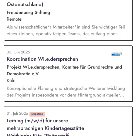
Fördermittelakquise und Durchführung von Förderprojekten
Ostdeutschland)
in den Bereichen regenerative Energien sowie
Freudenberg Stiftung
energiesparendes Bauen und Sanieren.
Remote
Als wissenschaftliche*r Mitarbeiter*in sind Sie wichtiger Teil
eines kleinen, operativ tätigen Teams, das entlang einer
klaren Programmatik langfristig soziale Innovation
implementiert. Sie unterstützen die Geschäftsführung bei der
30. Juni 2026
Umsetzung der Stiftungsprogrammatik und entwickeln dabei
Koordination Wi.e.dersprechen
die Internationalisierungsstrategie der Stiftung weiter. Sie
übersetzen wissenschaftliche Erkenntnisse in
Projekt Wi.e.dersprechen, Komitee für Grundrechte und
alltagsangebundene Handlungsansätze entlang unserer
Demokratie e.V.
Stiftungsprogrammatik.
Köln
Konzeptionelle Planung und strategische Weiterentwicklung
des Projekts insbesondere vor dem Hintergrund aktueller
politischer Entwicklungen in den Projektregionen,
Öffentlichkeitsarbeit Print und web in Deutsch und Englisch,
31. Juli 2026
Vertretung des Projekts bei Vorträgen, Netzwerk- u.
Stepstone
Leitung (m/w/d) für unsere
Fundraisingveranstaltungen, Weiterentwicklung des
mehrsprachigen Kindertagesstätte
Privatspendenfundraisings, regelmäßige Kommunikation mit
und das Gewinnen von (neuen) Spender*innen, Organisation
Weltkinder Kita "Reiterstaff...