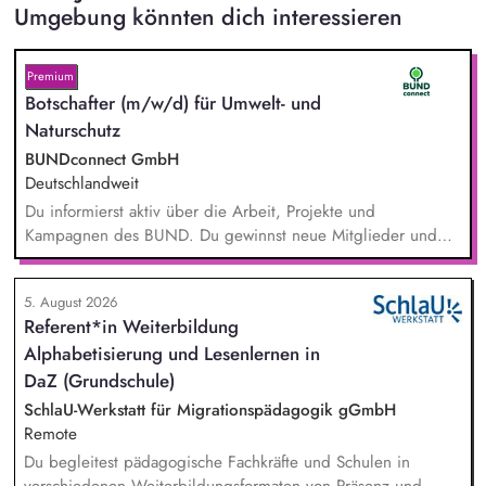
Umgebung könnten dich interessieren
Premium
Botschafter (m/w/d) für Umwelt- und
Naturschutz
BUNDconnect GmbH
Deutschlandweit
Du informierst aktiv über die Arbeit, Projekte und
Kampagnen des BUND. Du gewinnst neue Mitglieder und
stärkst damit langfristig den Umwelt- und Naturschutz. Du
beantwortest Fragen zu Umwelt-, Arten- und Klimaschutz nach
5. August 2026
bestem Wissen und Gewissen. Du unterstützt Kampagnen
Referent*in Weiterbildung
und Aktionen, beispielsweise durch das Sammeln von
Alphabetisierung und Lesenlernen in
Unterschriften für Petitionen.
DaZ (Grundschule)
SchlaU-Werkstatt für Migrationspädagogik gGmbH
Remote
Du begleitest pädagogische Fachkräfte und Schulen in
verschiedenen Weiterbildungsformaten von Präsenz und