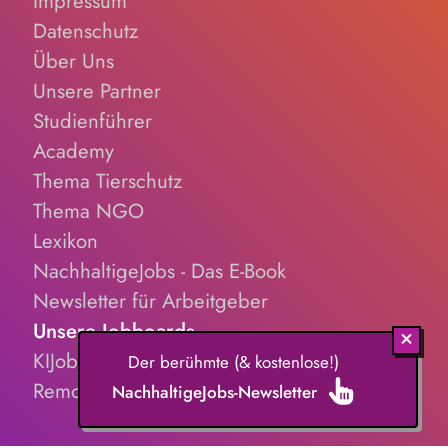
Impressum
Datenschutz
Über Uns
Unsere Partner
Studienführer
Academy
Thema Tierschutz
Thema NGO
Lexikon
NachhaltigeJobs - Das E-Book
Newsletter für Arbeitgeber
Unsere Jobboards
KIJobs.de
Der berühmte (& kostenlose!)
RemoteJobs.de
NachhaltigeJobs-Newsletter