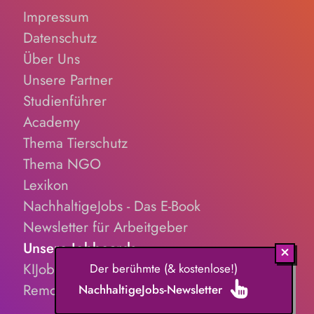
Auszubildenden sowie enge Zusammenarbeit mit den
Impressum
kooperierenden Praxiseinrichtungen
Datenschutz
Über Uns
Unsere Partner
Studienführer
Academy
Thema Tierschutz
Thema NGO
Lexikon
NachhaltigeJobs - Das E-Book
Newsletter für Arbeitgeber
Unsere Jobboards
KIJobs.de
Der berühmte (& kostenlose!)
RemoteJobs.de
NachhaltigeJobs-Newsletter