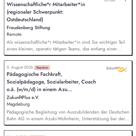
Wissenschaftliche*r Mitarbeiter*in
Entwicklung und neue Perspektiven möglich werden. Du
(regionaler Schwerpunkt:
beobachtest und reflektierst die elterliche Sorgefähigkeit
verantwortungsvoll, handelst stets mit Blick auf das
Ostdeutschland)
Kindeswohl und entwickelst gemeinsam im Team tragfähige
Freudenberg Stiftung
Perspektiven.
Remote
Als wissenschaftliche*r Mitarbeiter*in sind Sie wichtiger Teil
eines kleinen, operativ tätigen Teams, das entlang einer
klaren Programmatik langfristig soziale Innovation
implementiert. Sie unterstützen die Geschäftsführung bei der
5. August 2026
Umsetzung der Stiftungsprogrammatik und entwickeln dabei
Stepstone
Pädagogische Fachkraft,
die Internationalisierungsstrategie der Stiftung weiter. Sie
Sozialpädagoge, Sozialarbeiter, Coach
übersetzen wissenschaftliche Erkenntnisse in
alltagsangebundene Handlungsansätze entlang unserer
o.ä. (w/m/d) in einem Azu...
Stiftungsprogrammatik.
ZukunftPlus e.V.
Magdeburg
Pädagogische Begleitung von Auszubildenden der Deutschen
Bahn AG in einem Azubi-Wohnheim, Unterstützung bei der
Organisation und Bewältigung des Alltags sowie bei
persönlichen Herausforderungen, Förderung