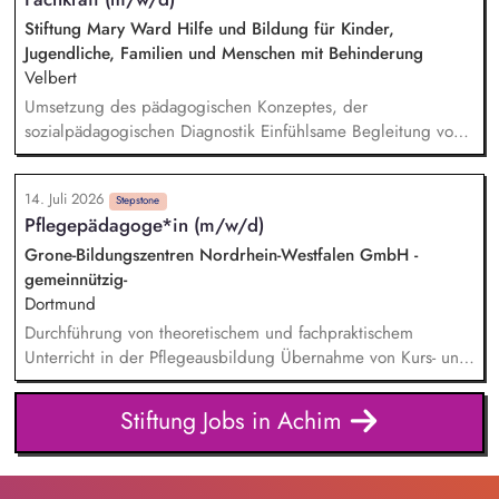
Beobachtung der Kinder hinsichtlich ihres
Entwicklungsstandes, Stärken und Entwicklungsaufgaben
Stiftung Mary Ward Hilfe und Bildung für Kinder,
Vertrauensvolle Zusammenarbeit mit den Familien (inkl.
Jugendliche, Familien und Menschen mit Behinderung
Planung und Durchführung von Elterngesprächen)
Velbert
Umsetzung des pädagogischen Konzeptes, der
sozialpädagogischen Diagnostik Einfühlsame Begleitung von
jungen Menschen in Notsituationen Sichere Gestaltung des
pädagogischen Alltags, auch in unvorhersehbaren Situationen
14. Juli 2026
Dokumentation der pädagogischen Arbeit und Erstellung von
Stepstone
Pflegepädagoge*in (m/w/d)
Diagnostikberichten
Grone-Bildungszentren Nordrhein-Westfalen GmbH -
gemeinnützig-
Dortmund
Durchführung von theoretischem und fachpraktischem
Unterricht in der Pflegeausbildung Übernahme von Kurs- und
Klassenleitungen sowie Lernberatung der Auszubildenden
Pädagogische Begleitung und Beratung von
Stiftung Jobs in Achim
Bildungsteilnehmenden während der Ausbildung Planung,
Durchführung und Bewertung von Leistungsnachweisen und
Prüfungen in Theorie und Praxis Praxisbegleitung der