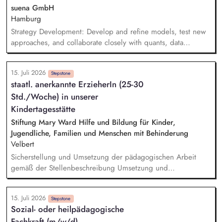
und anderen Einrichtungen zusammenarbeitest, um
suena GmbH
ganzheitliche Lösungen zu schaffen
Hamburg
Strategy Development: Develop and refine models, test new
approaches, and collaborate closely with quants, data
scientists, and developers. Risk Management: Spot risks early,
think in scenarios, and ensure we're prepared for anything.
15. Juli 2026
Quantitative Analysis: Use Python and other tools to analyze
Stepstone
staatl. anerkannte ErzieherIn (25-30
and optimize trading operations, and develop new strategies.
Std./Woche) in unserer
Live Trading: Monitor markets, prices, and live trading
results; react quickly to anomalies; improve our automated
Kindertagesstätte
processes.
Stiftung Mary Ward Hilfe und Bildung für Kinder,
Jugendliche, Familien und Menschen mit Behinderung
Velbert
Sicherstellung und Umsetzung der pädagogischen Arbeit
gemäß der Stellenbeschreibung Umsetzung und
Weiterentwicklung der pädagogischen Konzeption
Dokumentation von Entwicklungsprozessen und Erstellung von
15. Juli 2026
Entwicklungsberichten Vorbereitung, Durchführung und
Stepstone
Sozial- oder heilpädagogische
Nachbereitung der abgestimmten pädagogischen Angebote
Fachkraft (m/w/d)