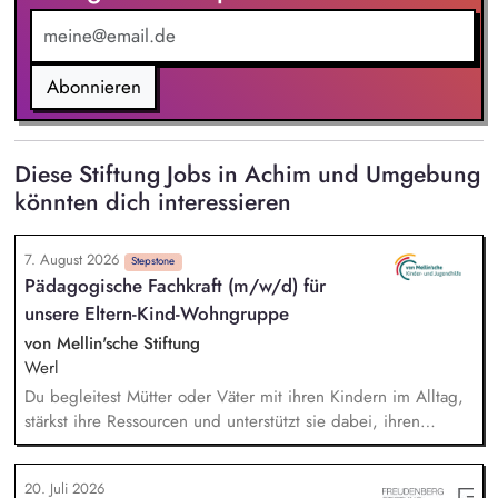
Abonnieren
Diese Stiftung Jobs in Achim und Umgebung
könnten dich interessieren
7. August 2026
Stepstone
Pädagogische Fachkraft (m/w/d) für
unsere Eltern-Kind-Wohngruppe
von Mellin'sche Stiftung
Werl
Du begleitest Mütter oder Väter mit ihren Kindern im Alltag,
stärkst ihre Ressourcen und unterstützt sie dabei, ihren
Familienalltag Schritt für Schritt selbstständig zu gestalten. Du
förderst die Eltern-Kind-Bindung, unterstützt den Aufbau
20. Juli 2026
stabiler Beziehungen und schaffst einen sicheren Ort, an dem