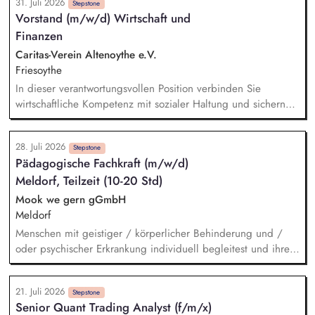
31. Juli 2026
lebenspraktischer Fähigkeiten, Planung und Durchführung
Stepstone
Vorstand (m/w/d) Wirtschaft und
von Freizeitaktivitäten und Gruppenangeboten, Motivation zur
Finanzen
aktiven Teilnahme an kulturellen, sportlichen und kreativen
Angeboten (auch extern), Förderung sozialer Kompetenzen
Caritas-Verein Altenoythe e.V.
durch gruppendynamische Erlebnisse, Unterstützung bei der
Friesoythe
Vernetzung in Sozialräumen.
In dieser verantwortungsvollen Position verbinden Sie
wirtschaftliche Kompetenz mit sozialer Haltung und sichern
die wirtschaftlichen Grundlagen für die nachhaltige und
zukunftsorientierte Erfüllung des sozialen Auftrags des Caritas-
28. Juli 2026
Vereins Altenoythe. Gemeinsam mit dem Vorstand Inhalte,
Stepstone
Pädagogische Fachkraft (m/w/d)
Pädagogik und Verfahren verantworten Sie die Gesamtleitung
Meldorf, Teilzeit (10-20 Std)
sowie die strategische Weiterentwicklung des Caritas-Vereins
Altenoythe und seiner Einrichtungen. Sie führen das Ressort
Mook we gern gGmbH
Wirtschaft und Finanzen eigenverantwortlich und richten es
Meldorf
strategisch und organisatorisch zukunftsfähig aus. Sie
Menschen mit geistiger / körperlicher Behinderung und /
übernehmen die Geschäftsführung der Tochtergesellschaften
oder psychischer Erkrankung individuell begleitest und ihre
sowie die Verantwortung für die strategische
Teilhabe am Leben aktiv mitgestaltest – gemeinsam mit
Personalentwicklung.
einem engagierten Team an der Weiterentwicklung des
21. Juli 2026
Konzepts arbeitest und dabei Deine Ideen einbringen kannst
Stepstone
Senior Quant Trading Analyst (f/m/x)
– mit verschiedenen Partnern wie Behörden, Leistungsträgern