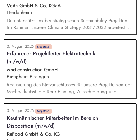
Recherchen und Analysen zu aktuellen Nachhaltigkeitsthemen
Voith GmbH & Co. KGaA
anfertigen Datenrecherchen und ggf. Daten-Modellierungen
Heidenheim
durchführen Das Sustainability Team bei Unternehmensratings,
Du unterstützt uns bei strategischen Sustainability Projekten.
insbesondere CDP und EcoVadis, unterstützen
Im Rahmen unserer Climate Strategy 2031/2032 arbeitest Du
an möglichen CO2-Reduktionsmaßnahmen. Bei unserer Reise
auf dem Weg zur Corporate Sustainability Reporting-Directive
3. August 2026
(CSRD) der EU erarbeitest Du KPI-Analysen und unterstützt
Stepstone
Erfahrener Projektleiter Elektrotechnik
bei dem Facelift unseres Sustainability Reportings. Dabei
(m/w/d)
übernimmst Du konkret Verantwortung als Teilprojektleiter. Du
bist ein fester Teil des Teams bei unternehmensweiten
wpd construction GmbH
Initiativen wie dem UN Global Compact und arbeitest aktiv
Bietigheim-Bissingen
an den Sustainable Development Goals der Vereinten
Realisierung des Netzanschlusses für unsere Projekte von der
Nationen.
Machbarkeitsstudie über Planung, Ausschreibung und
Vergabe, die Bauleitung und -koordination bis zur Abnahme
der Leistungen und deren Übergabe an den Investor.
3. August 2026
Technische Verhandlungen mit den Netzbetreibern zum
Stepstone
Kaufmännischer Mitarbeiter im Bereich
Netzanschluss und Sicherstellung der geltenden
Disposition (m/w/d)
Anschlussbedingungen und Vorschriften. Ansprechpartner:in
für alle Fragen rund um die elektrische Infrastruktur
ReFood GmbH & Co. KG
(Umspannwerke, Kabeltrassen, Freileitungen) sowie