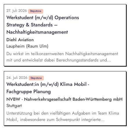
interdisziplinären Team aus Umweltgutachtern und
27. Juli 2026
technischen Planern Vorbereitung und Durchführung von
Stepstone
Werkstudent (m/w/d) Operations
Abstimmungsterminen mit Naturschutz- und Umweltbehörden
Strategy & Standards –
Steuerung von Fachgutachtern und Qualitätssicherung der
naturschutzfachlichen Antragsunterlagen Begleitung von
Nachhaltigkeitsmanagement
Genehmigungsverfahren in naturschutzfachlichen
Diehl Aviation
Fragestellungen Auswertung und Koordination der
Laupheim (Raum Ulm)
Beantwortung von naturschutzfachlichen Einwendungen aus
Du wirkst im teilkonzernweiten Nachhaltigkeitsmanagement
dem Genehmigungsverfahren
mit und entwickelst dabei Berechnungsstandards und
Kennzahlen. Dabei bereitest du Nachhaltigkeitswissen auf
und kommunizierst dieses an interne und externe
24. Juli 2026
Stakeholder. Darüber hinaus unterstützt du bei der
Stepstone
Werkstudent:in (m/w/d) Klima Mobil -
Entwicklung einer Systematik zur Erfassung von nachhaltigen
Fachgruppe Planung
Projekten und Initiativen. Außerdem hilfst du bei der
Implementierung aktueller gesetzlicher Vorgaben zur
NVBW - Nahverkehrsgesellschaft Baden-Württemberg mbH
Nachhaltigkeit.
Stuttgart
Unterstützung bei den vielfältigen Aufgaben im Team Klima
Mobil, insbesondere zum Schwerpunkt integrierte
Verkehrsplanung. Eigenständige Koordination und