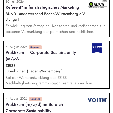
30. Juli 2026
bestem Wissen und Gewissen. Du unterstützt Kampagnen
Referent*in für strategisches Marketing
und Aktionen, beispielsweise durch das Sammeln von
Unterschriften für Petitionen.
BUND Landesverband Baden-Württemberg e.V.
Stuttgart
Entwicklung von Strategien, Konzepten und Maßnahmen zur
besseren Vermarktung der politischen und fachlichen
Aktivitäten des BUND Baden-Württemberg, Beratung,
Unterstützung und Qualifizierung der Haupt- und
6. August 2026
Ehrenamtlichen im BUND zur Verbesserung der öffentlichen
Stepstone
Praktikum – Corporate Sustainability
Sichtbarkeit des BUND, Konzeptionelle Begleitung des
(m/w/x)
BUND-Auftritts bei Veranstaltungen, Aktionen u.ä.
ZEISS
Oberkochen (Baden-Württemberg)
Bei der Weiterentwicklung des ZEISS
Nachhaltigkeitsprogramms sowohl zentral als auch in
Zusammenarbeit mit den strategischen Geschäftseinheiten
unterstützen Bei der Nachhaltigkeitsberichterstattung
4. August 2026
unterstützen, einschließlich der Berücksichtigung gesetzlicher
Stepstone
Praktikum (m/w/d) im Bereich
Anforderungen und unserer Klimastrategie nach anerkannten
Corporate Sustainability
Standards (z. B. CSRD, EU-Taxonomie, LKSG, CSDDD, SBTi).