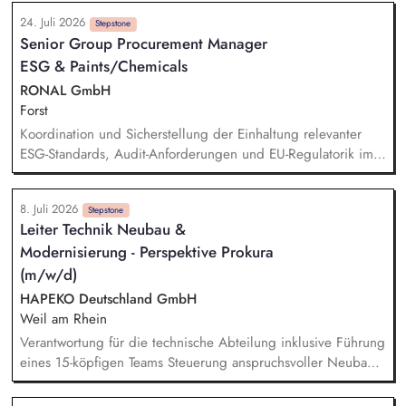
Durchführung von Teilprojekten. Erstellung von
24. Juli 2026
Kommunikationsmaterialien sowie Websitepflege und -
Stepstone
Senior Group Procurement Manager
weiterentwicklung. Unterstützung bei der Vorbereitung und
ESG & Paints/Chemicals
Durchführung von Workshops und Fachveranstaltungen
(online und in Präsenz). Recherchetätigkeiten und Erstellung
RONAL GmbH
sowie Pflege von thematischen Übersichten und
Forst
Datenbanken.
Koordination und Sicherstellung der Einhaltung relevanter
ESG-Standards, Audit-Anforderungen und EU-Regulatorik im
Einkauf. Prüfung von Nachhaltigkeitsunterlagen, Zertifikaten
und Audit-Ergebnissen. Aufbau und Weiterentwicklung von
8. Juli 2026
ESG-KPIs, Reportingstrukturen sowie Prozessen und
Stepstone
Leiter Technik Neubau &
Systemen. Entwicklung und Umsetzung von Warengruppen-
Modernisierung - Perspektive Prokura
und Lieferantenstrategien. Supply Chain Risikomanagement
inklusive Monitoring kritischer Rohstoffe, Kapazitäten,
(m/w/d)
Transportwege und Markttrends.
HAPEKO Deutschland GmbH
Weil am Rhein
Verantwortung für die technische Abteilung inklusive Führung
eines 15-köpfigen Teams Steuerung anspruchsvoller Neubau-,
Modernisierungs- und Sanierungsprojekte als
BauherrenvertretungVerantwortung für Kosten-, Termin- und