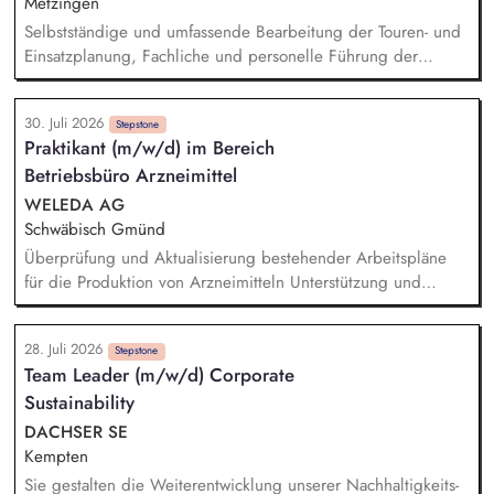
Metzingen
Netzanschlüsse. Abstimmung und Koordination mit internen
Selbstständige und umfassende Bearbeitung der Touren- und
Fachabteilungen sowie externen Stakeholdern
Einsatzplanung, Fachliche und personelle Führung der
eingesetzten Fahrer, Sicherstellung der Betriebsbereitschaft
der technischen Ausrüstung sowie unserer Fahrzeuge,
30. Juli 2026
Erstellung und Pflege von Arbeitsanweisungen,
Stepstone
Praktikant (m/w/d) im Bereich
Arbeitsrichtlinien und Ablaufplänen, Laufende Überprüfung
Betriebsbüro Arzneimittel
und Optimierung der Logistikprozesse, Ansprechpartner im
Tagesgeschäft für unsere Kunden, Bearbeitung aller
WELEDA AG
kaufmännischen/administrativen Themen im Tagesgeschäft
Schwäbisch Gmünd
Überprüfung und Aktualisierung bestehender Arbeitspläne
für die Produktion von Arzneimitteln Unterstützung und
eigenständige Aufnahme von Prozesszeiten in der Produktion
Arzneimittel Analyse und Dokumentation von
28. Juli 2026
Produktionsabläufen gemäß GMP-Richtlinien Auswertung und
Stepstone
Team Leader (m/w/d) Corporate
Beurteilung von Prozessdaten zur Identifikation von
Sustainability
Verbesserungspotenzialen Unterstützung bei der
Implementierung von Änderungen in den Arbeitsplänen
DACHSER SE
Pflege und Verwaltung der Arbeitsplandokumentation in den
Kempten
entsprechenden IT-Systemen
Sie gestalten die Weiterentwicklung unserer Nachhaltigkeits-