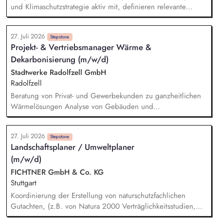
und Klimaschutzstrategie aktiv mit, definieren relevante
Fokusthemen und übersetzen strategische Zielsetzungen in
konkrete Roadmaps und Umsetzungsmaßnahmen. Sie
27. Juli 2026
verantworten den Aufbau, die Steuerung und
Stepstone
Projekt- & Vertriebsmanager Wärme &
Weiterentwicklung von Klimaschutzprojekten und
Dekarbonisierung (m/w/d)
Projektportfolios im Kontext der Zero-Emission-Transition,
beraten interne und externe Stakeholder und entwickeln
Stadtwerke Radolfzell GmbH
gemeinsam mit relevanten Fachbereichen kundenorientierte
Radolfzell
Nachhaltigkeitslösungen.
Beratung von Privat- und Gewerbekunden zu ganzheitlichen
Wärmelösungen Analyse von Gebäuden und
Kundenbedürfnissen sowie Entwicklung maßgeschneiderter
Energie- und Versorgungskonzepte Erstellung, Präsentation
27. Juli 2026
und aktive Nachverfolgung von Angeboten Ganzheitliche
Stepstone
Landschaftsplaner / Umweltplaner
Begleitung der Kunden – vom Erstkontakt bis zum
(m/w/d)
Vertragsabschluss sowie der Nachbetreuung
Eigenverantwortliche Steuerung und Umsetzung von
FICHTNER GmbH & Co. KG
Projekten
Stuttgart
Koordinierung der Erstellung von naturschutzfachlichen
Gutachten, (z.B. von Natura 2000 Verträglichkeitsstudien,
Artenschutzberichten, UVS und LBP) in einem