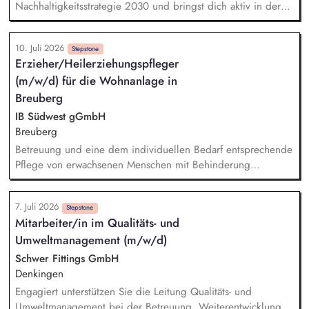
Beantwortung von naturschutzfachlichen Einwendungen aus
Nachhaltigkeitsstrategie 2030 und bringst dich aktiv in deren
dem Genehmigungsverfahren
Weiterentwicklung über alle Handlungsfelder hinweg ein.
Dabei arbeitest du an unterschiedlichen Initiativen und
10. Juli 2026
Themen entlang unserer Nachhaltigkeitsdimensionen und
Stepstone
Erzieher/Heilerziehungspfleger
unterstützt bei der Integration nachhaltiger Ansätze in unsere
(m/w/d) für die Wohnanlage in
Unternehmensprozesse. Ein weiterer Schwerpunkt deiner
Tätigkeit liegt in der Unterstützung bei der Umsetzung und
Breuberg
Weiterentwicklung regulatorischer Anforderungen im Bereich
IB Südwest gGmbH
Nachhaltigkeit, beispielsweise im Kontext von CSRD/ESRS
Breuberg
oder der EU-Taxonomie.
Betreuung und eine dem individuellen Bedarf entsprechende
Pflege von erwachsenen Menschen mit Behinderung
Pädagogische Intervention, Begleitung und Unterstützung in
alltäglichen Situationen Medikamentenvergabe und
7. Juli 2026
pflegerische Assistenz Begleitung von medizinischen
Stepstone
Mitarbeiter/in im Qualitäts- und
Terminen Intervention bei Krisen Einbringen von neuen Ideen
Umweltmanagement (m/w/d)
und Ansichten zur Weiterentwicklung der Wohnanlage
Objektive Beobachtung, Evaluation und Dokumentation
Schwer Fittings GmbH
Denkingen
Engagiert unterstützen Sie die Leitung Qualitäts- und
Umweltmanagement bei der Betreuung, Weiterentwicklung