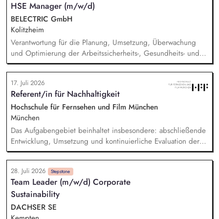
HSE Manager (m/w/d)
BELECTRIC GmbH
Kolitzheim
Verantwortung für die Planung, Umsetzung, Überwachung
und Optimierung der Arbeitssicherheits-, Gesundheits- und
Umweltschutzprozesse. Prüfung und Bewertung von
Kundenanforderungen, Kundenspezifikationen und
17. Juli 2026
Vertragsbedingungen hinsichtlich HSE-relevanter Vorgaben.
Referent/in für Nachhaltigkeit
Ausbau und Weiterentwicklung des Integriertem
Managementsystems sowie Planung und Durchführung
Hochschule für Fernsehen und Film München
interner Audits. Analyse von Arbeitsunfällen, Beinahe- und
München
Umweltereignissen sowie Ableitung von
Das Aufgabengebiet beinhaltet insbesondere: abschließende
Präventionsmaßnahmen. Förderung von Umwelt- und
Entwicklung, Umsetzung und kontinuierliche Evaluation der
Nachhaltigkeitsinitiativen zur Reduzierung von Emissionen,
HFF-eigenen Nachhaltigkeitsstrategie, Begleitung,
Abfällen und Ressourcenverbrauch.
Koordination und Umsetzung konkreter Projekte und
28. Juli 2026
Maßnahmen der Nachhaltigkeitsstrategie, Erstellung und
Stepstone
Team Leader (m/w/d) Corporate
Koordination der THG-Bilanzierung sowie Entwicklung und
Sustainability
Implementierung von Treibhausgas-Reduktionspfaden.
Außerdem Anpassung und Implementierung eines auf
DACHSER SE
studentische Produktionen angepassten Green Producing.
Kempten