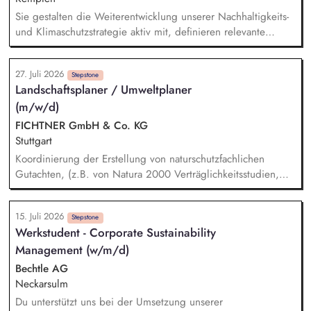
Sie gestalten die Weiterentwicklung unserer Nachhaltigkeits-
und Klimaschutzstrategie aktiv mit, definieren relevante
Fokusthemen und übersetzen strategische Zielsetzungen in
konkrete Roadmaps und Umsetzungsmaßnahmen. Sie
27. Juli 2026
verantworten den Aufbau, die Steuerung und
Stepstone
Landschaftsplaner / Umweltplaner
Weiterentwicklung von Klimaschutzprojekten und
(m/w/d)
Projektportfolios im Kontext der Zero-Emission-Transition,
beraten interne und externe Stakeholder und entwickeln
FICHTNER GmbH & Co. KG
gemeinsam mit relevanten Fachbereichen kundenorientierte
Stuttgart
Nachhaltigkeitslösungen.
Koordinierung der Erstellung von naturschutzfachlichen
Gutachten, (z.B. von Natura 2000 Verträglichkeitsstudien,
Artenschutzberichten, UVS und LBP) in einem
interdisziplinären Team aus Umweltgutachtern und
15. Juli 2026
technischen Planern Vorbereitung und Durchführung von
Stepstone
Werkstudent - Corporate Sustainability
Abstimmungsterminen mit Naturschutz- und Umweltbehörden
Management (w/m/d)
Steuerung von Fachgutachtern und Qualitätssicherung der
naturschutzfachlichen Antragsunterlagen Begleitung von
Bechtle AG
Genehmigungsverfahren in naturschutzfachlichen
Neckarsulm
Fragestellungen Auswertung und Koordination der
Du unterstützt uns bei der Umsetzung unserer