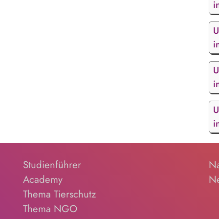
i
U
i
U
i
U
i
Studienführer
Na
Academy
Ne
Thema Tierschutz
Thema NGO