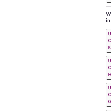
We
in
U
O
K
U
O
H
U
O
G