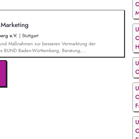
O
M
s Marketing
U
erg e.V.
|
Stuttgart
O
n und Maßnahmen zur besseren Vermarktung der
H
n des BUND Baden-Württemberg, Beratung,
Haupt- und Ehrenamtlichen im BUND zur
U
keit des BUND, Konzeptionelle Begleitung des
ionen u.ä.
O
U
O
F
U
O