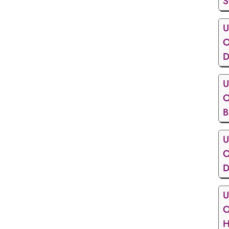
S
U
O
D
U
O
B
U
O
D
U
O
H