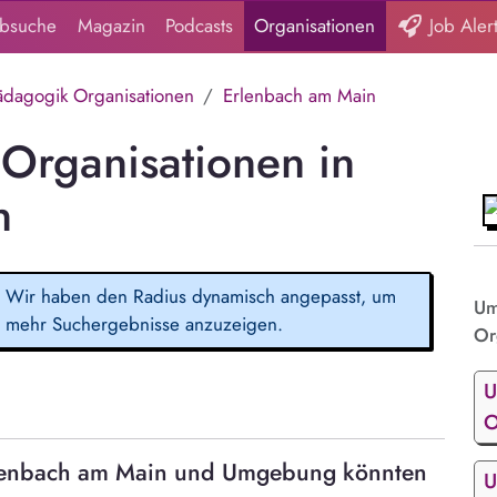
obsuche
Magazin
Podcasts
Organisationen
Job Aler
dagogik Organisationen
Erlenbach am Main
Organisationen in
n
Wir haben den Radius dynamisch angepasst, um
Um
mehr Suchergebnisse anzuzeigen.
Or
U
O
rlenbach am Main und Umgebung könnten
U