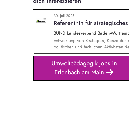
dich interessieren
30. Juli 2026
Referent*in für strategische
BUND Landesverband Baden-Württemb
Entwicklung von Strategien, Konzepte
politischen und fachlichen Aktivitäte
Unterstützung und Qualifizierung der 
Verbesserung der öffentlichen Sichtbar
Umweltpädagogik Jobs in
BUND-Auftritts bei Veranstaltungen, Akt
Erlenbach am Main