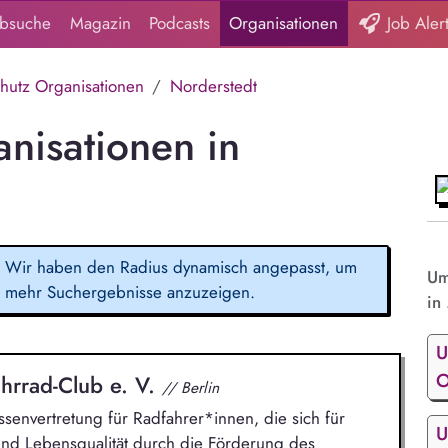
obsuche
Magazin
Podcasts
Organisationen
Job Aler
hutz Organisationen
Norderstedt
nisationen in
Wir haben den Radius dynamisch angepasst, um
Um
mehr Suchergebnisse anzuzeigen.
in 
U
O
hrrad-Club e. V.
// Berlin
ssenvertretung für Radfahrer*innen, die sich für
U
und Lebensqualität durch die Förderung des