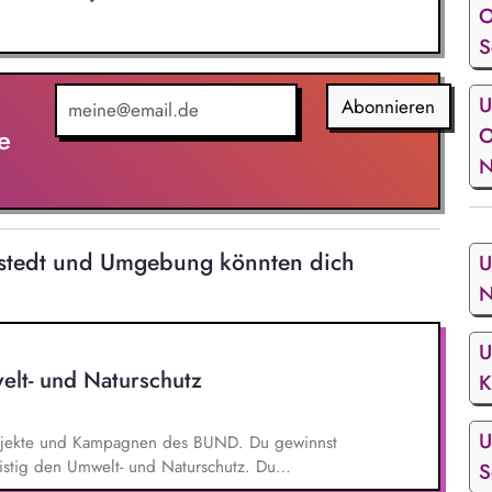
O
S
U
Abonnieren
O
e
N
rstedt und Umgebung könnten dich
U
N
U
elt- und Naturschutz
K
U
 Projekte und Kampagnen des BUND. Du gewinnst
ristig den Umwelt- und Naturschutz. Du
S
- und Klimaschutz nach bestem Wissen und