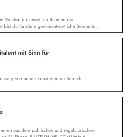
ure der Region zusammenbringen und ihre
und akquirieren Sie mögliche weitere Finanz- und
s Schulischen und Betrieblichen
den Wechselprozessen im Rahmen der
 bist du für die eigenverantwortliche Bearbeitung
Im Austausch mit Marktpartnern, den Kund:innen
 du offene Fragen und findest gemeinsam
pport für den Kundenservice und
talent mit Sinn für
setzung von neuen Konzepten im Bereich
s
euren aus dem politischen und regulatorischen