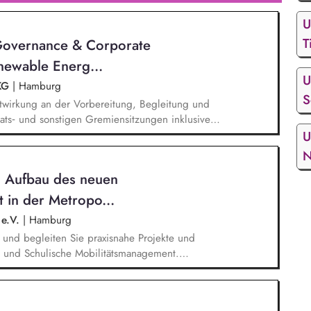
d Aktionen, beispielsweise durch das Sammeln
U
T
 Governance & Corporate
newable Energ...
U
 KG
|
Hamburg
S
itwirkung an der Vorbereitung, Begleitung und
ats‑ und sonstigen Gremiensitzungen inklusive
ie Bearbeitung und Koordination von KYC-Anfragen.
U
gen übernimmst Du die Erstellung, Prüfung und
N
ormulierungen für eine konsistente und aktuelle
n Aufbau des neuen
owie Beteiligungsübersichten. Eigenverantwortlich
lungen und weitere gesellschaftsrechtliche
 in der Metropo...
 e.V.
|
Hamburg
n und begleiten Sie praxisnahe Projekte und
e und Schulische Mobilitätsmanagement.
onsmaterialien für Unternehmen und Schulen zur
 und beraten Einrichtungen bei der Einführung und
tsmanagements. organisieren und moderieren