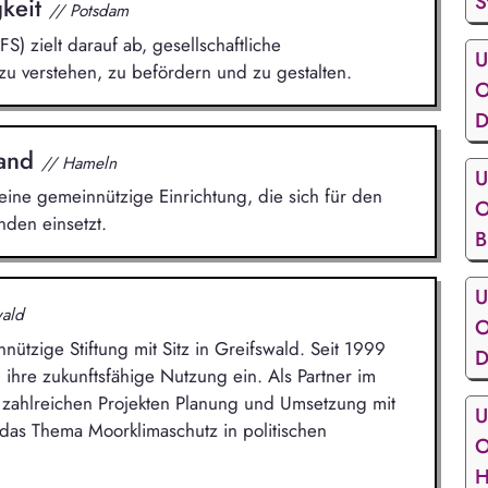
S
gkeit
// Potsdam
FS) zielt darauf ab, gesellschaftliche
U
zu verstehen, zu befördern und zu gestalten.
O
D
land
// Hameln
U
ine gemeinnützige Einrichtung, die sich für den
O
den einsetzt.
B
U
wald
O
nützige Stiftung mit Sitz in Greifswald. Seit 1999
D
 ihre zukunftsfähige Nutzung ein. Als Partner im
 zahlreichen Projekten Planung und Umsetzung mit
U
das Thema Moorklimaschutz in politischen
O
H