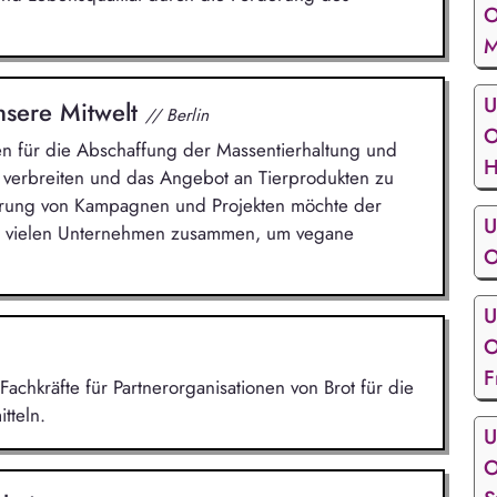
O
M
U
unsere Mitwelt
// Berlin
O
n für die Abschaffung der Massentierhaltung und
H
u verbreiten und das Angebot an Tierprodukten zu
ührung von Kampagnen und Projekten möchte der
U
 mit vielen Unternehmen zusammen, um vegane
O
U
O
F
Fachkräfte für Partnerorganisationen von Brot für die
tteln.
U
O