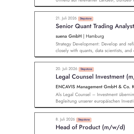
Umfeld auf relevanter Landes-, Bunde
Wissenschaft, Fischereisektor, anderen
Kritische und kompetente Begleitung v
21. Juli 2026
deutschen Fischerei in Nord- und Ostsee
Stepstone
Senior Quant Trading Analyst
Mitwirkung an der Erstellung und öffentl
Hintergrundpapieren, politischen Strat
suena GmbH
|
Hamburg
Strategy Development: Develop and refi
closely with quants, data scientists, an
think in scenarios, and ensure we're pre
Python and other tools to analyze and o
20. Juli 2026
strategies. Live Trading: Monitor markets,
Stepstone
Legal Counsel Investment (
anomalies; improve our automated proc
ENCAVIS Management GmbH & Co.
Als Legal Counsel – Investment übernim
Begleitung unserer europäischen Investit
der ersten Analyse bis zum Abschluss, b
pragmatische Lösungen in enger Abstim
8. Juli 2026
Dabei arbeitest du an der Schnittstelle 
Stepstone
Head of Product (m/w/d)
maßgeblich zum nachhaltigen Wachstum 