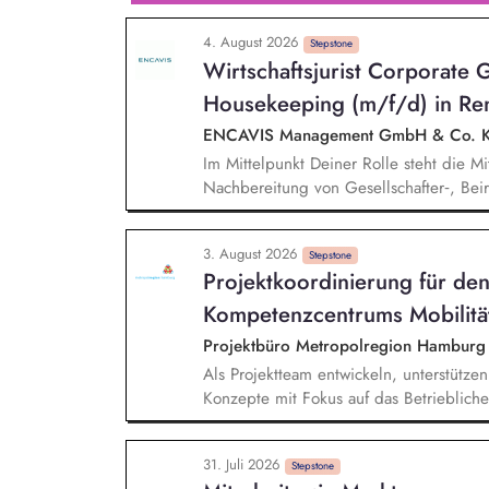
Gewissen. Du unterstützt Kampagnen un
4. August 2026
von Unterschriften für Petitionen.
Stepstone
Wirtschaftsjurist Corporate
Housekeeping (m/f/d) in Re
ENCAVIS Management GmbH & Co.
Im Mittelpunkt Deiner Rolle steht die M
Nachbereitung von Gesellschafter‑, Beir
rechtssicherer Protokollierung sowie d
Für Beschlüsse und Entscheidungsvorla
3. August 2026
Dokumentation und sorgst mit präzisen F
Stepstone
Projektkoordinierung für de
gesellschaftsrechtliche Dokumentation s
begleitest Du Verschmelzungen, Umwand
Kompetenzcentrums Mobilität
Maßnahmen.
Projektbüro Metropolregion Hamburg
Als Projektteam entwickeln, unterstütze
Konzepte mit Fokus auf das Betrieblich
konzipieren und erstellen Sie Informati
Förderung einer nachhaltigen Mobilität
31. Juli 2026
Umsetzung von Maßnahmen des Mobilitä
Stepstone