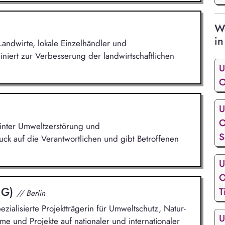
We
in
r Landwirte, lokale Einzelhändler und
iert zur Verbesserung der landwirtschaftlichen
U
O
U
O
inter Umweltzerstörung und
S
ck auf die Verantwortlichen und gibt Betroffenen
U
O
ZUG)
T
// Berlin
zialisierte Projektträgerin für Umweltschutz, Natur-
U
e und Projekte auf nationaler und internationaler