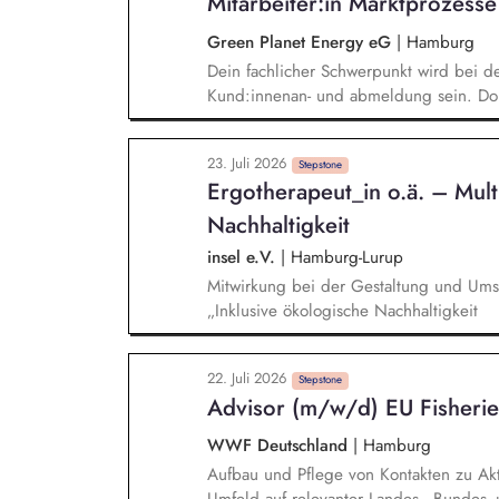
Mitarbeiter:in Marktprozesse
Sie Netzwerkveranstaltungen, die Akte
Zusammenarbeit fördern. identifizieren 
Green Planet Energy eG
|
Hamburg
Fördermittel für Projekte im Kontext de
Dein fachlicher Schwerpunkt wird bei 
Mobilitätsmanagements.
Kund:innenan- und abmeldung sein. Dort
aller anfallenden Aufgaben zuständig. 
und angrenzenden Fachbereichen klärst
23. Juli 2026
Lösungen. Du bist der Second-Level-Su
Stepstone
Ergotherapeut_in o.ä. – Multi
Geschäftskundenvertrieb.
Nachhaltigkeit
insel e.V.
|
Hamburg-Lurup
Mitwirkung bei der Gestaltung und Um
„Inklusive ökologische Nachhaltigkeit
22. Juli 2026
Stepstone
Advisor (m/w/d) EU Fisherie
WWF Deutschland
|
Hamburg
Aufbau und Pflege von Kontakten zu Akt