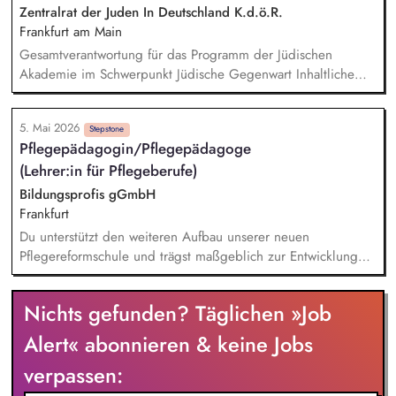
Angebote und Freizeitaktivitäten für unsere Klienten Sie
Zentralrat der Juden In Deutschland K.d.ö.R.
bringen Ihre Ideen ein und tragen zur kontinuierlichen
Frankfurt am Main
Weiterentwicklung unserer Angebote bei
Gesamtverantwortung für das Programm der Jüdischen
Akademie im Schwerpunkt Jüdische Gegenwart Inhaltliche
Ausgestaltung, Entwicklung und Planung des Programms im
Schwerpunkt Jüdische Gegenwart unter Berücksichtigung der
5. Mai 2026
Bedarfe der Zielgruppen, aktueller Diskurse und
Stepstone
Pflegepädagogin/Pflegepädagoge
forschungsrelevanter Fragestellungen Strategischer Ausbau
(Lehrer:in für Pflegeberufe)
und aktive Pflege des Netzwerkes der Jüdischen Akademie
im Kontext der Programmentwicklung Entwicklung und
Bildungsprofis gGmbH
Umsetzung einer Diskurskultur, die die Jüdische Akademie als
Frankfurt
Interaktions- und Begegnungsraum öffnet
Du unterstützt den weiteren Aufbau unserer neuen
Pflegereformschule und trägst maßgeblich zur Entwicklung
eines sprachsensiblen Pflegecurriculums bei. Du übernimmst
eigenverantwortlich die Leitung einer Ausbildungsklasse und
Nichts gefunden? Täglichen »Job
gestaltest den Unterricht aktiv – von der Konzeption über die
Durchführung bis hin zur Nachbereitung. Du etablierst
Alert« abonnieren & keine Jobs
innovative, digitale Lehr- und Lernmethoden und sorgst dafür,
verpassen:
dass unsere Ausbildung stets auf dem neuesten Stand bleibt.
Neben deinen pädagogischen Aufgaben gehören auch