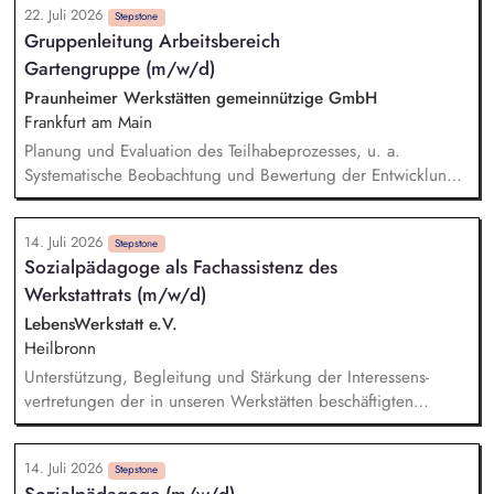
22. Juli 2026
persönliche Fähigkeiten und Bedarfe an. Du leitest
Stepstone
Gruppenleitung Arbeitsbereich
Gruppenangebote im Bereich Bewegung und Gesundheit
Gartengruppe (m/w/d)
(z.B. Gymnastik oder Nordic Walking) und stärkst so die
Mobilität, das Wohlbefinden und die soziale Teilhabe unserer
Praunheimer Werkstätten gemeinnützige GmbH
Bewohner*innen. Du übernimmst aktiv Betreuungsaufgaben
Frankfurt am Main
im Alltag unserer Bewohner*innen und bist Teil des
Planung und Evaluation des Teilhabeprozesses, u. a.
Betreuungsdienstes.
Systematische Beobachtung und Bewertung der Entwicklung
der Leistungsfähigkeit, der fachpraktischen Fähigkeiten und
Kenntnisse, der kommunikativen Kompetenzen der
14. Juli 2026
Werkstattbeschäftigten. Assistenz zur Teilhabe am
Stepstone
Sozialpädagoge als Fachassistenz des
Arbeitsleben, u. a. Anleitung und Unterstützung bei der
Werkstattrats (m/w/d)
Ausführung von Arbeiten, beim Einrichten des Arbeitsplatzes
oder der Arbeitsumgebung, bei der Einarbeitung in neue
LebensWerkstatt e.V.
Aufträge sowie Begleitung beim Arbeitsprozess und Kontrolle
Heilbronn
von Arbeitsergebnissen.
Unterstützung, Begleitung und Stärkung der Interessens­
vertretungen der in unseren Werks­tätten beschäftigten
Mitarbeiter*innen mit einer geistigen Behinderung bei der
Wahrnehmung ihrer gesetzlichen Beteiligungs­rechte und der
14. Juli 2026
damit verbundenen Willens­bildung. Unterstützung und
Stepstone
Sozialpädagoge (m/w/d)