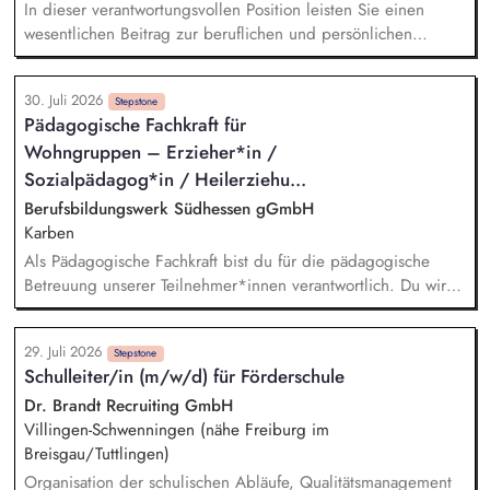
In dieser verantwortungsvollen Position leisten Sie einen
wesentlichen Beitrag zur beruflichen und persönlichen
Entwicklung junger Menschen mit besonderem Förderbedarf.
Sie kombinieren Ihre kulinarischen Fähigkeiten mit
30. Juli 2026
pädagogischem Gespür und tragen dazu bei, Perspektiven
Stepstone
Pädagogische Fachkraft für
zu schaffen, Selbstvertrauen zu stärken und Fähigkeiten zu
Wohngruppen – Erzieher*in /
entfalten. Sie vermitteln mit Begeisterung praktische und
theoretische Inhalte rund um die Nahrungszubereitung – von
Sozialpädagog*in / Heilerziehu...
Hygiene bis Menüplanung, von Schneidetechniken bis zur
Berufsbildungswerk Südhessen gGmbH
sensorischen Schulung. Sie fördern gezielt individuelle
Karben
Fähigkeiten und stärken Selbstvertrauen, Ausdauer und
Als Pädagogische Fachkraft bist du für die pädagogische
Freude am Tun.
Betreuung unserer Teilnehmer*innen verantwortlich. Du wirkst
mit an einer individuellen Förderplanung in Kooperation mit
Ausbilder*innen, Sozialpädagog*innen, Psycholog*innen,
29. Juli 2026
Lehrer*innen sowie den Teilnehmer*innen. Auch die
Stepstone
Schulleiter/in (m/w/d) für Förderschule
Durchführung individueller Fördermaßnahmen im
lebenspraktischen Bereich und der allgemeinen
Dr. Brandt Recruiting GmbH
Persönlichkeitsentwicklung gehört zu deinen Aufgaben.
Villingen-Schwenningen (nähe Freiburg im
Darüber hinaus berätst und unterstützt du die
Breisgau/Tuttlingen)
Teilnehmer*innen in Krisensituationen. Du führst neben
Organisation der schulischen Abläufe, Qualitätsmanagement