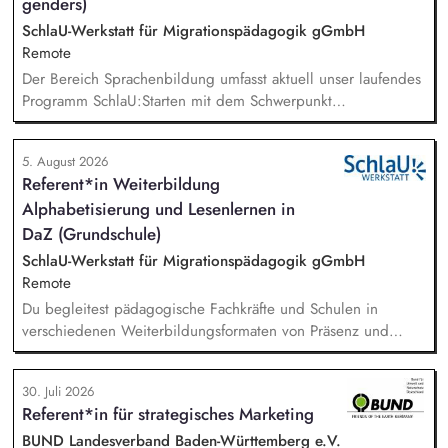
genders)
SchlaU-Werkstatt für Migrationspädagogik gGmbH
Remote
Der Bereich Sprachenbildung umfasst aktuell unser laufendes
Programm SchlaU:Starten mit dem Schwerpunkt
"Alphabetisierung in DaZ für die Grundschule" sowie
zukünftig weitere auf Unterrichtsmaterial bezogene Projekte
5. August 2026
mit den Schwerpunkten sprachensensibles und
Referent*in Weiterbildung
rassismuskritisches Deutschlernen von der Grundschule bis in
Alphabetisierung und Lesenlernen in
die Berufliche Bildung. Der Bereich Sprachenbildung
entwickelt in seinen Projekten dazu zielgruppengerechte und
DaZ (Grundschule)
innovative Unterrichtsmaterialien und begleitet pädagogische
SchlaU-Werkstatt für Migrationspädagogik gGmbH
Fachkräfte mit daran angeschlossenen
Remote
Weiterbildungsangeboten online wie offline.
Du begleitest pädagogische Fachkräfte und Schulen in
verschiedenen Weiterbildungsformaten von Präsenz und
Online-Workshops bis hin zu pädogischen Tagen und erstellst
Online-Selbstlernkurse für unsere Plattform schlau-lernen.org.
30. Juli 2026
Die inhaltlichen Schwerpunkte liegen dabei auf den
Referent*in für strategisches Marketing
Bereichen Lesen lernen, Mehrsprachigkeitsbewusstsein und
Alphabetisierung in der Grundschule.
BUND Landesverband Baden-Württemberg e.V.