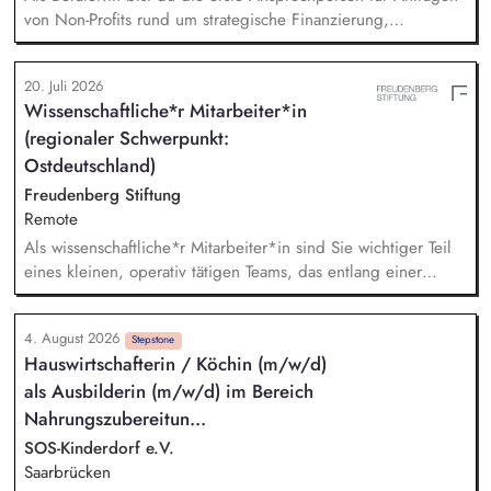
von Non-Profits rund um strategische Finanzierung,
Finanzmanagement und Fundraising. Dabei entwickelst du
den gesamten Prozess von der Anfrage über
20. Juli 2026
Angebotserstellung bis zur eigenverantwortlichen Umsetzung.
Wissenschaftliche*r Mitarbeiter*in
Auf Basis der jeweiligen Herausforderungen entwickelst du
(regionaler Schwerpunkt:
passgenaue Beratungsprozesse und berätst Organisationen zu
zentralen Fragen ihrer finanziellen Steuerung und
Ostdeutschland)
strategischen Weiterentwicklung.
Freudenberg Stiftung
Remote
Als wissenschaftliche*r Mitarbeiter*in sind Sie wichtiger Teil
eines kleinen, operativ tätigen Teams, das entlang einer
klaren Programmatik langfristig soziale Innovation
implementiert. Sie unterstützen die Geschäftsführung bei der
4. August 2026
Umsetzung der Stiftungsprogrammatik und entwickeln dabei
Stepstone
Hauswirtschafterin / Köchin (m/w/d)
die Internationalisierungsstrategie der Stiftung weiter. Sie
als Ausbilderin (m/w/d) im Bereich
übersetzen wissenschaftliche Erkenntnisse in
alltagsangebundene Handlungsansätze entlang unserer
Nahrungszubereitun...
Stiftungsprogrammatik.
SOS-Kinderdorf e.V.
Saarbrücken