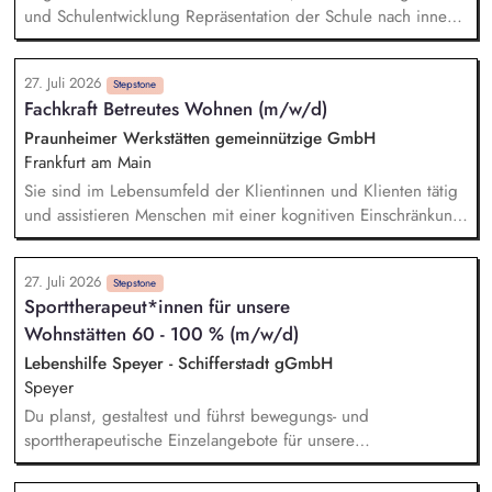
Gruppenaktivitäten auch Freizeitangebote durch.
und Schulentwicklung Repräsentation der Schule nach innen
und außen Teilnahme an (dienstlichen) Veranstaltungen (z.B.
Konferenzen, Tag der offenen Tür, Empfänge) Gerne
27. Juli 2026
Durchführung von Unterricht, der Stundenumfang kann
Stepstone
Fachkraft Betreutes Wohnen (m/w/d)
individuell abgesprochen werden
Praunheimer Werkstätten gemeinnützige GmbH
Frankfurt am Main
Sie sind im Lebensumfeld der Klientinnen und Klienten tätig
und assistieren Menschen mit einer kognitiven Einschränkung,
die in ihren eigenen Wohnungen, als Paar oder in
Wohngemeinschaften leben. Sie befähigen die Menschen
27. Juli 2026
ihre Teilhabeziele zu erreichen, Krisen zu bewältigen und so
Stepstone
Sporttherapeut*innen für unsere
selbständig wie möglich zu werden. Sie arbeiten
Wohnstätten 60 - 100 % (m/w/d)
entwicklungsfreundlich und ressourcenorientiert. Sie gestalten
aktiv die Kommunikation mit rechtlichen Betreuungen,
Lebenshilfe Speyer - Schifferstadt gGmbH
Angehörigen, dem sozialen Umfeld und sämtlichen
Speyer
Fallbeteiligten.
Du planst, gestaltest und führst bewegungs- und
sporttherapeutische Einzelangebote für unsere
Bewohner*innen durch (z.B. Fitnessstudio, Schwimmen oder
individuelle Bewegungsförderung) und passt diese an deren