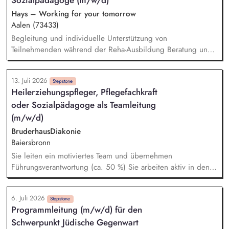
Begleitung der Werkstatt­räte bei Besprechungen mit
Werkstatt­leitung, Vorstand, Gremien, Abteilungen, Arbeits­
Hays – Working for your tomorrow
gruppen und einzelnen Stellen wie z. B.
Aalen (73433)
Angehörigenvertretung, Kommunikations­abteilung, Teilhabe­
Begleitung und individuelle Unterstützung von
management. Planung, Durchführung und Begleitung von
Teilnehmenden während der Reha-Ausbildung Beratung und
Schulungen der Werkstatträte.
sozialpädagogische Betreuung zur Förderung der
persönlichen und beruflichen Entwicklung Durchführung von
13. Juli 2026
regelmäßigen Einzel- und Gruppengesprächen Sicherstellung
Stepstone
Heilerziehungspfleger, Pflegefachkraft
und Dokumentation des nachhaltigen Eingliederungserfolgs
oder Sozialpädagoge als Teamleitung
in Ausbildung und Beschäftigung Betreuung der
Teilnehmenden während der Probezeit sowie Unterstützung
(m/w/d)
beim Übergang in den Arbeitsmarkt
BruderhausDiakonie
Baiersbronn
Sie leiten ein motiviertes Team und übernehmen
Führungsverantwortung (ca. 50 %) Sie arbeiten aktiv in den
Bereichen Besondere Wohnform (19 Plätze), Ambulant
unterstütztes Wohnen (AWS, aktuell 15 Plätze) und
6. Juli 2026
Tagesstruktur mit Sie begleiten Menschen im Alltag, geben
Stepstone
Programmleitung (m/w/d) für den
pädagogische Anleitung und übernehmen bei Bedarf auch
Schwerpunkt Jüdische Gegenwart
grundpflegerische Tätigkeiten Sie entwickeln kreative