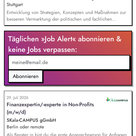
Stuttgart
Entwicklung von Strategien, Konzepten und Maßnahmen zur
besseren Vermarktung der politischen und fachlichen
Aktivitäten des BUND Baden-Württemberg, Beratung,
Unterstützung und Qualifizierung der Haupt- und
Täglichen »Job Alert« abonnieren &
Ehrenamtlichen im BUND zur Verbesserung der öffentlichen
Sichtbarkeit des BUND, Konzeptionelle Begleitung des
keine Jobs verpassen:
BUND-Auftritts bei Veranstaltungen, Aktionen u.ä.
Abonnieren
29. Juli 2026
Finanzexpertin/-experte in Non-Profits
(m/w/d)
SKala-CAMPUS gGmbH
Berlin oder remote
Als Berater:in bist du die erste Ansprechperson für Anfragen