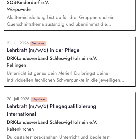
physischen Gesundheitsfragen, Alltagsgestaltung in der
SOS-Kinderdorf e.V.
Gruppe, sowie freizeitpädagogische Angebote,
Worpswede
Fallbesprechungen im Team und Bezugsbetreuer:innen
Als Bereichsleitung bist du für drei Gruppen und ein
Tätigkeiten, Dokumentation und Berichtswesen
Querschnittsthema zuständig und übernimmst die
pädagogische, personelle sowie finanzielle Organisation
(Budget und Belegung), Koordination und Steuerung für
21. Juli 2026
familienanaloge Angebote und Wohngruppen. Für die
Stepstone
Lehrkraft (m/w/d) in der Pflege
Kinder und Jugendlichen in deinen Gruppen bist du für die
fall- und ergebnisorientierte Steuerung der pädagogischen
DRK-Landesverband Schleswig-Holstein e.V.
Schlüsselprozesse zuständig und begleitest diese bei ihrer
Rellingen
Entwicklung unter Beachtung des Sorgerechts und des
Unterricht ist genau dein Metier! Du bringst deine
Herkunftssystems.
individuellen fachlichen Schwerpunkte in die jeweiligen
Kompetenzbereiche ein und gestaltest dafür sowohl
theoretische als auch praktische Unterrichtseinheiten (bei
20. Juli 2026
einem wöchentlichen Stundendeputat von 22 UE bei Vollzeit)
Stepstone
Lehrkraft (m/w/d) Pflegequalifizierung
Optional: Sozialpädagogische Begleitung und Beratung von
international
Auszubildenden und Unterstützung bei persönlichen,
sozialen und schulischen Herausforderungen Du bist in
DRK-Landesverband Schleswig-Holstein e.V.
engem Austausch mit den Ausbildungsbetrieben und
Kaltenkirchen
unterstützt die Praxisanleitenden (m/w/d) bei der
Du gestaltest praxisnahen Unterricht und begleitest