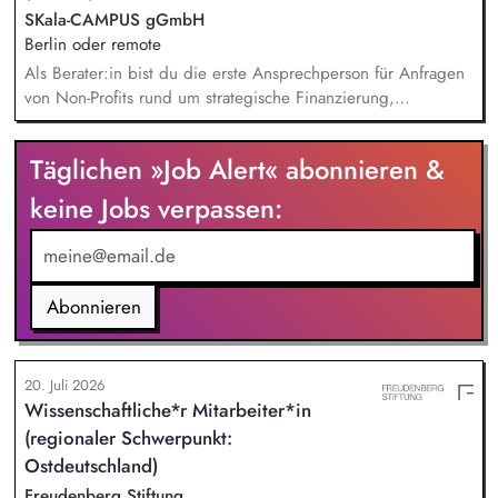
entwickelt in seinen Projekten dazu zielgruppengerechte und
SKala-CAMPUS gGmbH
innovative Unterrichtsmaterialien und begleitet pädagogische
Berlin oder remote
Fachkräfte mit daran angeschlossenen
Als Berater:in bist du die erste Ansprechperson für Anfragen
Weiterbildungsangeboten online wie offline.
von Non-Profits rund um strategische Finanzierung,
Finanzmanagement und Fundraising. Dabei entwickelst du
den gesamten Prozess von der Anfrage über
Täglichen »Job Alert« abonnieren &
Angebotserstellung bis zur eigenverantwortlichen Umsetzung.
Auf Basis der jeweiligen Herausforderungen entwickelst du
keine Jobs verpassen:
passgenaue Beratungsprozesse und berätst Organisationen zu
zentralen Fragen ihrer finanziellen Steuerung und
strategischen Weiterentwicklung.
Abonnieren
20. Juli 2026
Wissenschaftliche*r Mitarbeiter*in
(regionaler Schwerpunkt:
Ostdeutschland)
Freudenberg Stiftung