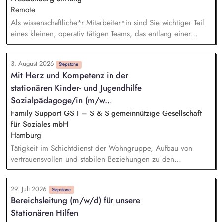
Remote
Als wissenschaftliche*r Mitarbeiter*in sind Sie wichtiger Teil
eines kleinen, operativ tätigen Teams, das entlang einer
klaren Programmatik langfristig soziale Innovation
implementiert. Sie unterstützen die Geschäftsführung bei der
3. August 2026
Umsetzung der Stiftungsprogrammatik und entwickeln dabei
Stepstone
Mit Herz und Kompetenz in der
die Internationalisierungsstrategie der Stiftung weiter. Sie
stationären Kinder- und Jugendhilfe
übersetzen wissenschaftliche Erkenntnisse in
alltagsangebundene Handlungsansätze entlang unserer
Sozialpädagoge/in (m/w...
Stiftungsprogrammatik.
Family Support GS I – S & S gemeinnützige Gesellschaft
für Soziales mbH
Hamburg
Tätigkeit im Schichtdienst der Wohngruppe, Aufbau von
vertrauensvollen und stabilen Beziehungen zu den
Bewohnenden, Begleitung der Bewohnenden auf dem Weg
in eine eigenverantwortliche Lebensgestaltung, Unterstützung
29. Juli 2026
bei der schulischen und beruflichen Perspektivplanung,
Stepstone
Bereichsleitung (m/w/d) für unsere
Unterstützung und Beratung in akuten Krisen- und
Stationären Hilfen
Belastungssituationen, Begleitung in psychischen und