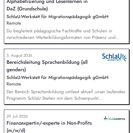
Alphabetisierung und Lesenlernen in
DaZ (Grundschule)
SchlaU-Werkstatt für Migrationspädagogik gGmbH
Remote
Du begleitest pädagogische Fachkräfte und Schulen in
verschiedenen Weiterbildungsformaten von Präsenz und
Online-Workshops bis hin zu pädogischen Tagen und erstellst
Online-Selbstlernkurse für unsere Plattform schlau-lernen.org.
5. August 2026
Die inhaltlichen Schwerpunkte liegen dabei auf den
Bereichsleitung Sprachenbildung (all
Bereichen Lesen lernen, Mehrsprachigkeitsbewusstsein und
genders)
Alphabetisierung in der Grundschule.
SchlaU-Werkstatt für Migrationspädagogik gGmbH
Remote
Der Bereich Sprachenbildung umfasst aktuell unser laufendes
Programm SchlaU:Starten mit dem Schwerpunkt
"Alphabetisierung in DaZ für die Grundschule" sowie
zukünftig weitere auf Unterrichtsmaterial bezogene Projekte
29. Juli 2026
mit den Schwerpunkten sprachensensibles und
Finanzexpertin/-experte in Non-Profits
rassismuskritisches Deutschlernen von der Grundschule bis in
(m/w/d)
die Berufliche Bildung. Der Bereich Sprachenbildung