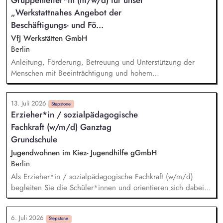
Lerninhalten sowie die Weiterentwicklung der Persönlichkeit,
„Werkstattnahes Angebot der
Bewerbungsmanagement, Akquise von Ausbildungs- bzw.
Arbeitsplätzen, administrative Tätigkeiten, Kontakt zu den
Beschäftigungs- und Fö...
Auftraggebern
VfJ Werkstätten GmbH
Berlin
Anleitung, Förderung, Betreuung und Unterstützung der
Menschen mit Beeinträchtigung und hohem
Unterstützungsbedarf – in Gruppen und individuell
Dialogische Entwicklung individueller Förderpläne
13. Juli 2026
Unterstützende Begleitung von individuellen
Stepstone
Erzieher*in / sozialpädagogische
Entwicklungsschritten und Gruppenprozessen Pflegerische
Fachkraft (w/m/d) Ganztag
Assistenz entsprechend des Bedarfs Dokumentation der
Betreuungstätigkeiten und der Entwicklung der
Grundschule
Teilnehmer*innen
Jugendwohnen im Kiez- Jugendhilfe gGmbH
Berlin
Als Erzieher*in / sozialpädagogische Fachkraft (w/m/d)
begleiten Sie die Schüler*innen und orientieren sich dabei
an einem mit der Schule abgestimmten, integrierten
Betreuungskonzept. Sie betreuen die Hausaufgaben. Sie
6. Juli 2026
fördern das soziale Lernen in Schulklassen und gestalten den
Stepstone