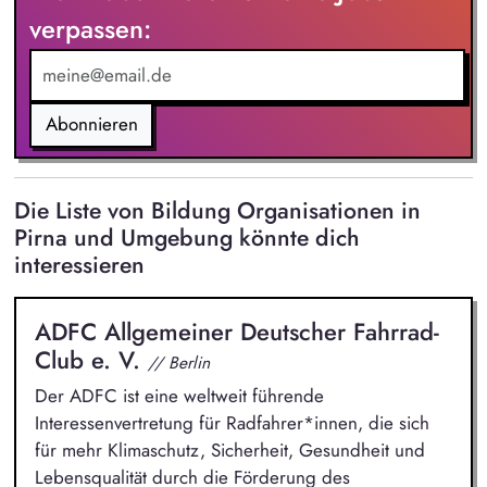
reibungslosen Ablaufs inkl. Vor- und Nachbereitung der
verpassen:
Programminhalte Mitgestaltung eines positiven und
nachhaltigen Lernerlebnisses gemeinsam mit dem Team vor
Ort Erstellung von Content für Social Media zur Begleitung
der Projekte und Einblicke in die Bildungsarbeit
Abonnieren
Die Liste von Bildung Organisationen in
Pirna und Umgebung könnte dich
interessieren
ADFC Allgemeiner Deutscher Fahrrad-
Club e. V.
// Berlin
Der ADFC ist eine weltweit führende
Interessenvertretung für Radfahrer*innen, die sich
für mehr Klimaschutz, Sicherheit, Gesundheit und
Lebensqualität durch die Förderung des