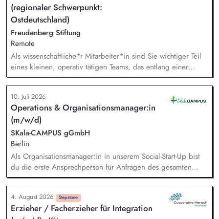
(regionaler Schwerpunkt:
passgenaue Beratungsprozesse und berätst Organisationen zu
zentralen Fragen ihrer finanziellen Steuerung und
Ostdeutschland)
strategischen Weiterentwicklung.
Freudenberg Stiftung
Remote
Als wissenschaftliche*r Mitarbeiter*in sind Sie wichtiger Teil
eines kleinen, operativ tätigen Teams, das entlang einer
klaren Programmatik langfristig soziale Innovation
implementiert. Sie unterstützen die Geschäftsführung bei der
10. Juli 2026
Umsetzung der Stiftungsprogrammatik und entwickeln dabei
Operations & Organisationsmanager:in
die Internationalisierungsstrategie der Stiftung weiter. Sie
(m/w/d)
übersetzen wissenschaftliche Erkenntnisse in
alltagsangebundene Handlungsansätze entlang unserer
SKala-CAMPUS gGmbH
Stiftungsprogrammatik.
Berlin
Als Organisationsmanager:in in unserem Social-Start-Up bist
du die erste Ansprechperson für Anfragen des gesamten
Teams. Du unterstützt mit durchdachten Prozessen, passenden
Tools und individueller Beratung. Dabei schaust du über den
4. August 2026
Tellerrand, erkennst Bedarfe frühzeitig und findest
Stepstone
Erzieher / Facherzieher für Integration
pragmatische Lösungen, bevor aus kleinen Reibungen große