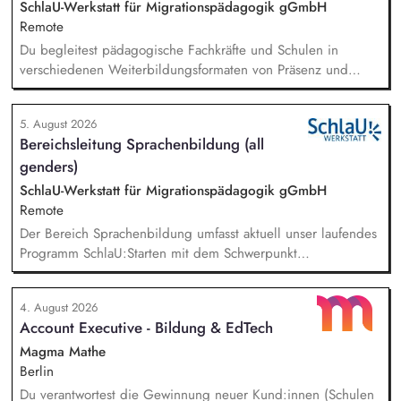
SchlaU-Werkstatt für Migrationspädagogik gGmbH
Remote
Du begleitest pädagogische Fachkräfte und Schulen in
verschiedenen Weiterbildungsformaten von Präsenz und
Online-Workshops bis hin zu pädogischen Tagen und erstellst
Online-Selbstlernkurse für unsere Plattform schlau-lernen.org.
5. August 2026
Die inhaltlichen Schwerpunkte liegen dabei auf den
Bereichsleitung Sprachenbildung (all
Bereichen Lesen lernen, Mehrsprachigkeitsbewusstsein und
genders)
Alphabetisierung in der Grundschule.
SchlaU-Werkstatt für Migrationspädagogik gGmbH
Remote
Der Bereich Sprachenbildung umfasst aktuell unser laufendes
Programm SchlaU:Starten mit dem Schwerpunkt
"Alphabetisierung in DaZ für die Grundschule" sowie
zukünftig weitere auf Unterrichtsmaterial bezogene Projekte
4. August 2026
mit den Schwerpunkten sprachensensibles und
Account Executive - Bildung & EdTech
rassismuskritisches Deutschlernen von der Grundschule bis in
die Berufliche Bildung. Der Bereich Sprachenbildung
Magma Mathe
entwickelt in seinen Projekten dazu zielgruppengerechte und
Berlin
innovative Unterrichtsmaterialien und begleitet pädagogische
Du verantwortest die Gewinnung neuer Kund:innen (Schulen