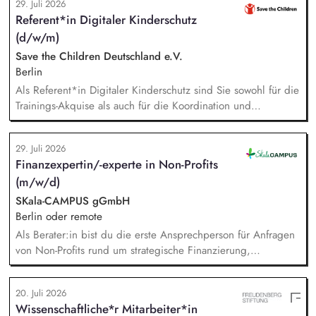
29. Juli 2026
des Gesamtprojektes, Gesamtsteuerung und Sicherstellung
Referent*in Digitaler Kinderschutz
des wirtschaftlichen Betriebes der Geschäftsstelle und des
(d/w/m)
Vereins (Finanzierung, Controlling), Akquise von
Fördermitteln und Spenden sowie Personalverantwortung für
Save the Children Deutschland e.V.
die Bundesfachstelle mit 4 Mitarbeitenden.
Berlin
Als Referent*in Digitaler Kinderschutz sind Sie sowohl für die
Trainings-Akquise als auch für die Koordination und
Durchführung von ca. zweistündigen Workshops
verantwortlich. Identifikation, Ansprache und Akquise von
29. Juli 2026
Institutionen und Organisationen für Trainings zum sensiblen
Finanzexpertin/-experte in Non-Profits
Umgang mit Kinderfotos und -videos (z. B. Kitas, Schulen,
(m/w/d)
Sportvereine und -verbände, Jugendverbände,
Kinder-/Jugendreiseveranstalter). Eigenständige Konzeption
SKala-CAMPUS gGmbH
und Durchführung zielgruppengerechter Trainings in
Berlin oder remote
digitalen Formaten sowie in Präsenz bei Auftraggebern.
Als Berater:in bist du die erste Ansprechperson für Anfragen
von Non-Profits rund um strategische Finanzierung,
Finanzmanagement und Fundraising. Dabei entwickelst du
den gesamten Prozess von der Anfrage über
20. Juli 2026
Angebotserstellung bis zur eigenverantwortlichen Umsetzung.
Wissenschaftliche*r Mitarbeiter*in
Auf Basis der jeweiligen Herausforderungen entwickelst du