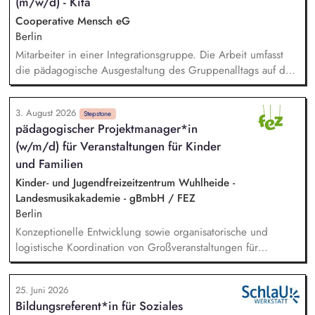
(m/w/d) - Kita
Hürden werden. Du gestaltest und entwickelst Prozesse
kreativ weiter und stellst sicher, dass sie im Alltag umgesetzt
Cooperative Mensch eG
werden und Wirkung entfalten.
Berlin
Mitarbeiter in einer Integrationsgruppe. Die Arbeit umfasst
die pädagogische Ausgestaltung des Gruppenalltags auf der
Grundlage des Berliner Bildungsprogramms. Das Team
besteht aus Erzieherinnen, die eng mit den therapeutischen
3. August 2026
Mitarbeiterinnen des benachbarten Sozialpädiatrischen
Stepstone
pädagogischer Projektmanager*in
Zentrums zusammen arbeiten. Aufgaben der Versorgung und
(w/m/d) für Veranstaltungen für Kinder
Organisation. Zusammenarbeit mit den Mitarbeiterinnen des
SPZ.
und Familien
Kinder- und Jugendfreizeitzentrum Wuhlheide -
Landesmusikakademie - gBmbH / FEZ
Berlin
Konzeptionelle Entwicklung sowie organisatorische und
logistische Koordination von Großveranstaltungen für
Familien mit Kindern Mitarbeit bei der strategischen und
inhaltlichen Weiterentwicklung der Veranstaltungsreihen und
25. Juni 2026
Einzelangebote, auch in internen Kooperationen z.B. mit dem
Bildungsreferent*in für Soziales
Team Ferien oder dem Bereich Bildungsangebote für Schulen