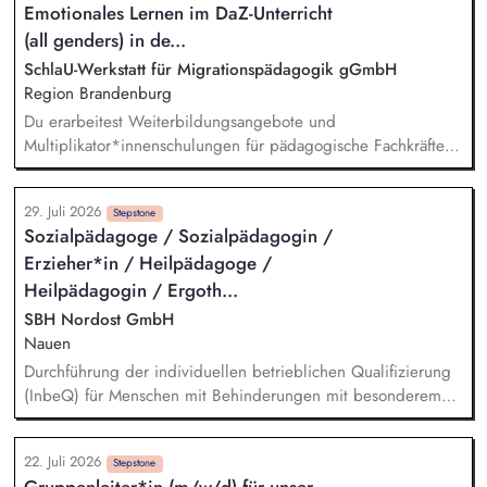
Emotionales Lernen im DaZ-Unterricht
oder der Astrid-Lindgren Bühne Partner*innengewinnung und
-betreuung aus dem Bereich der außerschulischen Bildung,
(all genders) in de...
aber auch aus Kultur, Sport, Wissenschaft oder anderen
SchlaU-Werkstatt für Migrationspädagogik gGmbH
gesellschaftlich relevanten Bereichen Entwicklung und
Region Brandenburg
Umsetzung von neuen pädagogischen Angeboten für Kinder
Du erarbeitest Weiterbildungsangebote und
und deren Familien
Multiplikator*innenschulungen für pädagogische Fachkräfte,
insbesondere zu Resilienzförderung und sozialem und
emotionalem Lernen für Deutsch-als-Zweitsprache-Lernende.
29. Juli 2026
Du planst und leitest (online) Weiterbildungen und
Stepstone
Sozialpädagoge / Sozialpädagogin /
Beratungen für pädagogische Fachkräfte. Du intensivierst und
Erzieher*in / Heilpädagoge /
erweiterst unsere Zusammenarbeit mit Schulen, kommunalen
Stellen und anderen Akteur*innen pädagogischer Arbeit in
Heilpädagogin / Ergoth...
Brandenburg.
SBH Nordost GmbH
Nauen
Durchführung der individuellen betrieblichen Qualifizierung
(InbeQ) für Menschen mit Behinderungen mit besonderem
Unterstützungsbedarf (§ 55 Abs. 2 SGB IX) im Rahmen der
Unterstützten Beschäftigung nach § 55 SGB IX, Vermittlung
22. Juli 2026
von Schlüsselqualifikationen und von berufsübergreifenden
Stepstone
Gruppenleiter*in (m/w/d) für unser