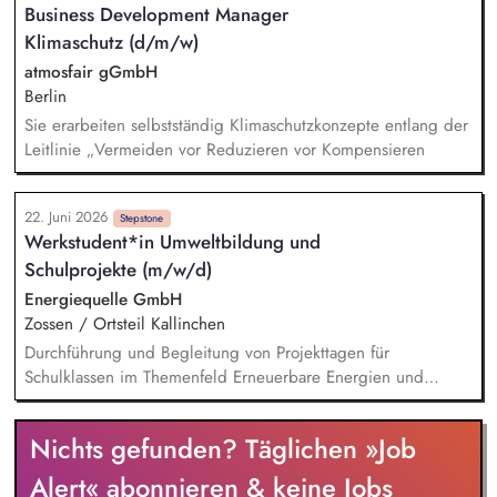
Business Development Manager
Gruppenalltag. Sie leiten Freizeitangebote und Projekte an.
Klimaschutz (d/m/w)
Sie führen Eltern- und Familiengespräche und arbeiten
interdisziplinär mit allen Schulpädagog*innen und ggf.
atmosfair gGmbH
anderen Fachdiensten zusammen.
Berlin
Sie erarbeiten selbstständig Klimaschutzkonzepte entlang der
Leitlinie „Vermeiden vor Reduzieren vor Kompensieren
22. Juni 2026
Stepstone
Werkstudent*in Umweltbildung und
Schulprojekte (m/w/d)
Energiequelle GmbH
Zossen / Ortsteil Kallinchen
Durchführung und Begleitung von Projekttagen für
Schulklassen im Themenfeld Erneuerbare Energien und
Klimawandel Vermittlung von Inhalten durch Präsentationen,
spielerische Übungen und einfache Experimente Betreuung
Nichts gefunden? Täglichen »Job
von Besuchergruppen sowie Durchführung von Führungen in
Windenergieanlagen (ohne Aufstieg) Sicherstellung eines
Alert« abonnieren & keine Jobs