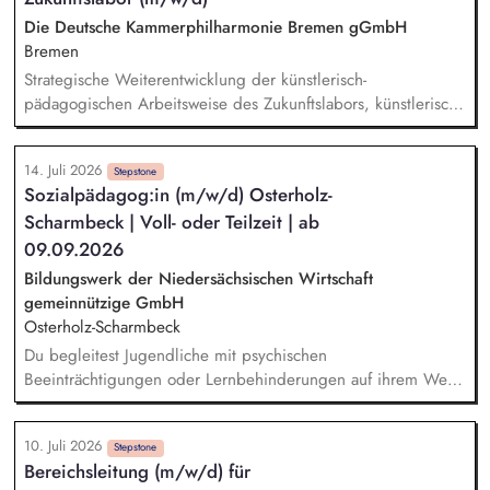
Wirtschaft geben unseren Klient:innen sinnvolle Tätigkeiten,
Die Deutsche Kammerphilharmonie Bremen gGmbH
Struktur & Anerkennung. Sie steuern & koordinieren die
Bremen
Produktion des Standorts. Wirtschaftlichkeit: Sie übernehmen
Strategische Weiterentwicklung der künstlerisch-
die wirtschaftliche Verantwortung für Ihren Standort. Dabei
pädagogischen Arbeitsweise des Zukunftslabors, künstlerisch-
arbeiten Sie mit verschiedenen Kennzahlen (z. B. Kosten,
pädagogische Entwicklung, Planung und Leitung der
Erträge, Belegungsquoten, Prognosen).
Formate, insbesondere des Club 443 Hz und der Stadtteil-
14. Juli 2026
Oper, Weiterentwicklung und Pflege des Netzwerkes mit
Stepstone
Sozialpädagog:in (m/w/d) Osterholz-
Schulen, Institutionen und Partnern, Repräsentation des
Scharmbeck | Voll- oder Teilzeit | ab
›Zukunftslabor‹ auf Fachveranstaltungen und Symposien.
09.09.2026
Bildungswerk der Niedersächsischen Wirtschaft
gemeinnützige GmbH
Osterholz-Scharmbeck
Du begleitest Jugendliche mit psychischen
Beeinträchtigungen oder Lernbehinderungen auf ihrem Weg
in eine Ausbildung in unserer Berufsvorbereitenden
Bildungsmaßnahme für Rehabilitanden. Du unterstützt deine
10. Juli 2026
Teilnehmenden praktisch im täglichen Umgang mit ihren
Stepstone
Bereichsleitung (m/w/d) für
Behinderungen. Du hilfst den Teilnehmenden, notwendige