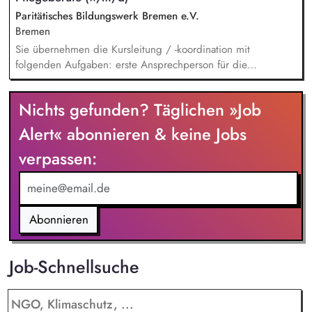
und Mitwirkung an Hilfeplanprozessen.
Paritätisches Bildungswerk Bremen e.V.
Bremen
Sie übernehmen die Kursleitung / -koordination mit
folgenden Aufgaben: erste Ansprechperson für die
Teilnehmer*innen, Dozent*innen und Betriebe/ Stunden- und
Dozent*innen-Planung / Mitorganisation der Abnahme der
Nichts gefunden? Täglichen »Job
Prüfungen. Sie unterrichten nach dem neuen
Pflegeberufegesetz (PflBG) kompetenzorientiert und bereiten
Alert« abonnieren & keine Jobs
die Teilnehmenden (ausländische Pflegekräfte) auf die
verpassen:
mündliche und praktische Kenntnisprüfung vor. Sie planen
und nehmen mündliche und praktische Prüfungen ab. Sie
begleiten die Teilnehmenden in ihren Praxiseinrichtungen
und unterstützen den Theorie-Praxis-Transfer.
Abonnieren
Job-Schnellsuche