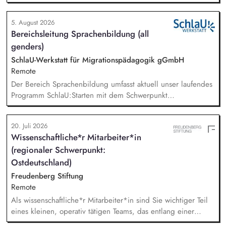
Online-Workshops bis hin zu pädogischen Tagen und erstellst
Online-Selbstlernkurse für unsere Plattform schlau-lernen.org.
5. August 2026
Die inhaltlichen Schwerpunkte liegen dabei auf den
Bereichsleitung Sprachenbildung (all
Bereichen Lesen lernen, Mehrsprachigkeitsbewusstsein und
genders)
Alphabetisierung in der Grundschule.
SchlaU-Werkstatt für Migrationspädagogik gGmbH
Remote
Der Bereich Sprachenbildung umfasst aktuell unser laufendes
Programm SchlaU:Starten mit dem Schwerpunkt
"Alphabetisierung in DaZ für die Grundschule" sowie
zukünftig weitere auf Unterrichtsmaterial bezogene Projekte
20. Juli 2026
mit den Schwerpunkten sprachensensibles und
Wissenschaftliche*r Mitarbeiter*in
rassismuskritisches Deutschlernen von der Grundschule bis in
(regionaler Schwerpunkt:
die Berufliche Bildung. Der Bereich Sprachenbildung
entwickelt in seinen Projekten dazu zielgruppengerechte und
Ostdeutschland)
innovative Unterrichtsmaterialien und begleitet pädagogische
Freudenberg Stiftung
Fachkräfte mit daran angeschlossenen
Remote
Weiterbildungsangeboten online wie offline.
Als wissenschaftliche*r Mitarbeiter*in sind Sie wichtiger Teil
eines kleinen, operativ tätigen Teams, das entlang einer
klaren Programmatik langfristig soziale Innovation