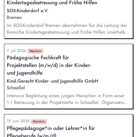
Kindertagesbetreuung und Frühe Hilfen
Therapien zu akzeptieren und in ihren Alltag zu integrieren.
Du agierst als verlässlicher Partner mit entwicklungsfördernder
SOS-Kinderdorf e.V.
Beratung und Verhaltenstraining und unterstützt in
Bremen
Krisensituationen. Du berätst deine Teilnehmenden, z. B. bei
Im SOS-Kinderdorf Bremen übernehmen Sie die Leitung der
der Beantragung von Sozialleistungen oder
Bereiche Kindertagesbetreuung und Frühe Hilfen innerhalb
Nachteilsausgleichen.
des Fachbereichs Sozialräumliche Angebote. Ihre Aufgaben
mit Wirkung: zielorientierte, motivierende Führung und
7. Juli 2026
kontinuierliche fachliche Weiterentwicklung der
Stepstone
Pädagogische Fachkraft für
Mitarbeitenden, enge Zusammenarbeit mit dem internen
Projektstellen (m/w/d) in der Kinder-
Fachdienst und der Kinderschutzkoordination zur
Sicherstellung der Schutzkonzepte, Steuerung und
und Jugendhilfe
Weiterentwicklung der pädagogischen Qualität in den
Kind.Gerecht Kinder- und Jugendhilfe GmbH
Einrichtungen, Aktive Netzwerkarbeit: Kooperation mit
Scheeßel
öffentlichen Stellen, Fachgremien und Quartiersakteur*innen.
Intensive Begleitung eines jungen Menschen in Form einer
1:1 Betreuung in der Projektstelle in Scheeßel. Organisation
und Umsetzung eines abgestimmten Alltags. Gestaltung
sinnvoller, erlebnisorientierter Freizeitaktionen im Einklang
19. Juni 2026
mit den Bedarfen und Interessen des Klienten.
Stepstone
Pflegepädagoge*in oder Lehrer*in für
Krisenintervention und lösungsorientiertes Handeln in
Pflegeberufe (w/m/d)
schwierigen Situationen. Dokumentation des Projektverlaufs