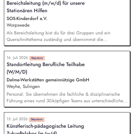
Bereichsleitung (m/w/d) für unsere
Vorbereitungen für Audits Du kümmerst dich um das
Stationären Hilfen
Informations- und Datenmanagement im Bereich Einkauf
SOS-Kinderdorf e.V.
Worpswede
Als Bereichsleitung bist du für drei Gruppen und ein
Querschnittsthema zuständig und übernimmst die
pädagogische, personelle sowie finanzielle Organisation
(Budget und Belegung), Koordination und Steuerung für
16. Juli 2026
familienanaloge Angebote und Wohngruppen. Für die
Stepstone
Standortleitung Berufliche Teilhabe
Kinder und Jugendlichen in deinen Gruppen bist du für die
(W/M/D)
fall- und ergebnisorientierte Steuerung der pädagogischen
Schlüsselprozesse zuständig und begleitest diese bei ihrer
Delme-Werkstätten gemeinnützige GmbH
Entwicklung unter Beachtung des Sorgerechts und des
Weyhe, Sulingen
Herkunftssystems.
Personal: Sie übernehmen die fachliche & disziplinarische
Führung eines rund 30-köpfigen Teams aus unterschiedlichen
Fachrichtungen (Arbeitspädagogik, Handwerk, Technik,
Verwaltung). Vor Ort steuern Sie den Personaleinsatz, führen
15. Juli 2026
Gespräche zu Einstellung & Entwicklung und gestalten die
Stepstone
Künstlerisch-pädagogische Leitung
Zusammenarbeit. Dienstleistung: Arbeit ist der Weg zur
Zukunftslabor (m/w/d)
gesellschaftlichen Teilhabe. Aufträge aus der regionalen