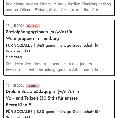
Verantwortung für die fachliche und wirtschaftliche Leitung
Begleitung unserer Kinder im individuellen Kitaalltag entlang
der Einrichtung. Koordination und Durchführung der
unserer Offenen Pädagogik der Achtsamkeit. Ihre Arbeit
Personalführung und -planung.
orientiert sich voll und ganz an den Bedürfnissen der Kinder.
Sie fördern die Persönlichkeitsentfaltung der Kinder durch
16. Juli 2026
die Arbeit in spezialisierten Funktionsräumen und
Stepstone
Sozialpädagog:innen (m/w/d) für
gewährleisten so eine hohe Partizipation. Sie sind Experte in
Wohngruppen in Hamburg
einem Bildungsschwerpunkt oder entwickeln diesen und
begeistern die Kinder mit Ihrem Thema.
FÜR SOZIALES | S&S gemeinnützige Gesellschaft für
Soziales mbH
Hamburg
Sie bieten den Kindern, Jugendlichen und jungen
Erwachsenen mit Ihrer pädagogischen Arbeit ein sicheres
Zuhause. Einzel- und Gruppenaktivitäten aber auch Ausflüge
werden von Ihnen mitgeplant, organisiert und durchgeführt.
16. Juli 2026
Bei der Hilfeplanung wirken Sie mit und arbeiten eng mit
Stepstone
Diplom-Sozialpädagog:in (w/m/d) in
den Fachkräften der Jugendämter sowie weiteren am
Voll- und Teilzeit (30 Std.) für unsere
Entwicklungsprozess beteiligten Personen zusammen. Sie
führen Kennenlerngespräche und beteiligen sich aktiv am
Eltern-Kind-E...
Aufnahmeprozess.
FÜR SOZIALES | S&S gemeinnützige Gesellschaft für
Soziales mbH