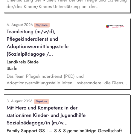
der/des Kinder/Kindes Unterstützung bei der
Beziehungsentwicklung und der persönlichen Rollenfindung
der Eltern Zusammenarbeit mit und Begleitung zu Ärzten und
6. August 2026
Behörden Die Mütter und Väter lebensnah und
Stepstone
Teamleitung (m/w/d),
alltagsorientiert auf ein selbstständiges Leben vorzubereiten
Pflegekinderdienst und
Beratung in Einzelgesprächen und Hilfeplanung in Fragen
der beruflichen, schulischen sowie allgemeinen
Adoptionsvermittlungsstelle
Lebensplanung Planung und Umsetzung tagesstrukturierender
(Sozialpädagoge /...
Angebote
Landkreis Stade
Stade
Das Team Pflegekinderdienst (PKD) und
Adoptionsvermittlungsstelle leiten, insbesondere: die Dienst-
und Fachaufsicht gegenüber Mitarbeitenden wahrnehmen,
Verantwortung im Bereich des Fach- und Finanzcontrollings
3. August 2026
übernehmen, bei der Erstellung von Qualitätsstandards für
Stepstone
Mit Herz und Kompetenz in der
die Aufgabenwahrnehmung mitwirken, fachliche Impulse für
stationären Kinder- und Jugendhilfe
das Team herausarbeiten und weitervermitteln, in Einzelfällen
fachliche Unterstützung im Team leisten und den PKD vor
Sozialpädagoge/in (m/w...
dem Familiengericht vertreten, einheitliche Verfahrensabläufe
Family Support GS I – S & S gemeinnützige Gesellschaft