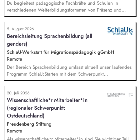
Du begleitest pädagogische Fachkräfte und Schulen in
verschiedenen Weiterbildungsformaten von Präsenz und
Online-Workshops bis hin zu pädogischen Tagen und erstellst
Online-Selbstlernkurse für unsere Plattform schlau-lernen.org.
5. August 2026
Die inhaltlichen Schwerpunkte liegen dabei auf den
Bereichsleitung Sprachenbildung (all
Bereichen Lesen lernen, Mehrsprachigkeitsbewusstsein und
genders)
Alphabetisierung in der Grundschule.
SchlaU-Werkstatt für Migrationspädagogik gGmbH
Remote
Der Bereich Sprachenbildung umfasst aktuell unser laufendes
Programm SchlaU:Starten mit dem Schwerpunkt
"Alphabetisierung in DaZ für die Grundschule" sowie
zukünftig weitere auf Unterrichtsmaterial bezogene Projekte
20. Juli 2026
mit den Schwerpunkten sprachensensibles und
Wissenschaftliche*r Mitarbeiter*in
rassismuskritisches Deutschlernen von der Grundschule bis in
(regionaler Schwerpunkt:
die Berufliche Bildung. Der Bereich Sprachenbildung
entwickelt in seinen Projekten dazu zielgruppengerechte und
Ostdeutschland)
innovative Unterrichtsmaterialien und begleitet pädagogische
Freudenberg Stiftung
Fachkräfte mit daran angeschlossenen
Remote
Weiterbildungsangeboten online wie offline.
Als wissenschaftliche*r Mitarbeiter*in sind Sie wichtiger Teil