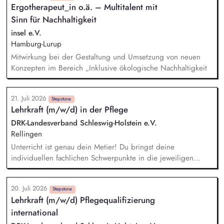
Ergotherapeut_in o.ä. – Multitalent mit
Hilfeplanung wirken Sie mit und arbeiten eng mit
Sinn für Nachhaltigkeit
Fallzuständigen und Fachkräften der Jugendämter sowie
weiteren in den Entwicklungsprozess einbezogenen Personen
insel e.V.
zusammen. Sie führen Kennenlerngespräche und beteiligen
Hamburg-Lurup
sich aktiv am Aufnahmeprozess.
Mitwirkung bei der Gestaltung und Umsetzung von neuen
Konzepten im Bereich „Inklusive ökologische Nachhaltigkeit
21. Juli 2026
Stepstone
Lehrkraft (m/w/d) in der Pflege
DRK-Landesverband Schleswig-Holstein e.V.
Rellingen
Unterricht ist genau dein Metier! Du bringst deine
individuellen fachlichen Schwerpunkte in die jeweiligen
Kompetenzbereiche ein und gestaltest dafür sowohl
theoretische als auch praktische Unterrichtseinheiten (bei
20. Juli 2026
einem wöchentlichen Stundendeputat von 22 UE bei Vollzeit)
Stepstone
Lehrkraft (m/w/d) Pflegequalifizierung
Optional: Sozialpädagogische Begleitung und Beratung von
international
Auszubildenden und Unterstützung bei persönlichen,