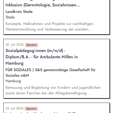
weiteren in den Entwicklungsprozess einbezogenen Personen
Inklusion (Gerontologie, Sozialwissen...
zusammen. Sie führen Kennenlerngespräche und beteiligen
Landkreis Stade
sich aktiv am Aufnahmeprozess.
Stade
Konzepte, Maßnahmen und Projekte zur nachhaltigen
Weiterentwicklung und Verbesserung der sozialen
Infrastruktur und Lebensqualität für ältere und
pflegebedürftige Menschen sowie zum Aus- und Aufbau von
30. Juli 2026
sozialräumlichen inklusiven Unterstützungsstrukturen für
Stepstone
Sozialpädagog:innen (m/w/d) -
Menschen mit Behinderung im Landkreis Stade planen,
Diplom/B.A. - für Ambulante Hilfen in
erstellen, umsetzen, steuern, evaluieren und fortschreiben.
Bei der Erstellung und regelmäßigen Fortschreibung von
Hamburg
örtlichen Pflegeberichten und Inklusionsberichten mitwirken.
FÜR SOZIALES | S&S gemeinnützige Gesellschaft für
Örtliche Pflegekonferenzen und Inklusionskonferenzen
Soziales mbH
durchführen sowie den Beirat für Inklusion und Teilhabe
Hamburg
unterstützen.
Betreuung und Begleitung von Kindern und Jugendlichen
sowie deren Familien bei der Alltagsbewältigung
Ausgestaltung von Hilfeprozessen und Hilfeplanung
Ressourcenorientierte Situationserfassung und -beschreibung
23. Juli 2026
sowie Dokumentation und Berichtswesen Zusammenarbeit mit
Stepstone