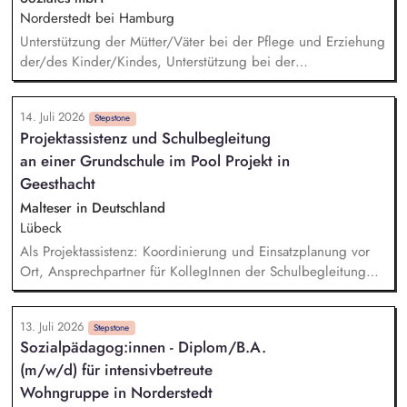
Norderstedt bei Hamburg
Unterstützung der Mütter/Väter bei der Pflege und Erziehung
der/des Kinder/Kindes, Unterstützung bei der
Beziehungsentwicklung und der persönlichen Rollenfindung
der Eltern, Zusammenarbeit mit und Begleitung zu Ärzten
14. Juli 2026
und Behörden, Die Mütter und Väter lebensnah und
Stepstone
Projektassistenz und Schulbegleitung
alltagsorientiert auf ein selbstständiges Leben vorzubereiten,
an einer Grundschule im Pool Projekt in
Beratung in Einzelgesprächen und Hilfeplanung in Fragen
der beruflichen, schulischen sowie allgemeinen
Geesthacht
Lebensplanung, Planung und Umsetzung
Malteser in Deutschland
tagesstrukturierender Angebote
Lübeck
Als Projektassistenz: Koordinierung und Einsatzplanung vor
Ort, Ansprechpartner für KollegInnen der Schulbegleitung
und den PädagogInnen, Schnittstelle zwischen Schule und
Dienststelle. Als Schulbegleitung: Persönliche und
13. Juli 2026
individuelle, bedarfsgerechte Begleitung der Kinder während
Stepstone
Sozialpädagog:innen - Diplom/B.A.
der Teilnahme am Unterricht und während der Pausenzeiten,
(m/w/d) für intensivbetreute
enge Zusammenarbeit mit dem PädagogInnen-Team der
Schule und dem Team der Schulbegleitung.
Wohngruppe in Norderstedt