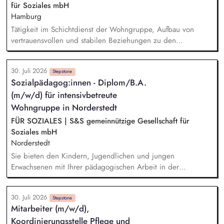
und Leistungsgewährung und -erbringung sicherstellen.
für Soziales mbH
Hamburg
Tätigkeit im Schichtdienst der Wohngruppe, Aufbau von
vertrauensvollen und stabilen Beziehungen zu den
Bewohnenden, Begleitung der Bewohnenden auf dem Weg
in eine eigenverantwortliche Lebensgestaltung, Unterstützung
30. Juli 2026
bei der schulischen und beruflichen Perspektivplanung,
Stepstone
Sozialpädagog:innen - Diplom/B.A.
Unterstützung und Beratung in akuten Krisen- und
(m/w/d) für intensivbetreute
Belastungssituationen, Begleitung in psychischen und
physischen Gesundheitsfragen, Alltagsgestaltung in der
Wohngruppe in Norderstedt
Gruppe, sowie freizeitpädagogische Angebote,
FÜR SOZIALES | S&S gemeinnützige Gesellschaft für
Fallbesprechungen im Team und Bezugsbetreuer:innen
Soziales mbH
Tätigkeiten, Dokumentation und Berichtswesen
Norderstedt
Sie bieten den Kindern, Jugendlichen und jungen
Erwachsenen mit Ihrer pädagogischen Arbeit in der
Wohngruppe ein sicheres Zuhause. Einzel- und
Gruppenaktivitäten aber auch Ausflüge werden von Ihnen
30. Juli 2026
mitgeplant, organisiert und auch durchgeführt. Bei der
Stepstone
Mitarbeiter (m/w/d),
Hilfeplanung wirken Sie mit und arbeiten eng mit
Koordinierungsstelle Pflege und
Fallzuständigen und Fachkräften der Jugendämter sowie