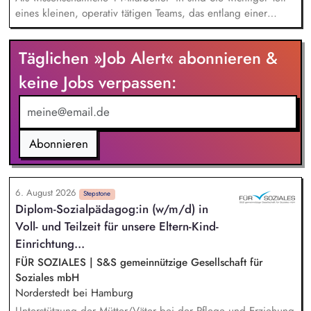
eines kleinen, operativ tätigen Teams, das entlang einer
klaren Programmatik langfristig soziale Innovation
implementiert. Sie unterstützen die Geschäftsführung bei der
Täglichen »Job Alert« abonnieren &
Umsetzung der Stiftungsprogrammatik und entwickeln dabei
die Internationalisierungsstrategie der Stiftung weiter. Sie
keine Jobs verpassen:
übersetzen wissenschaftliche Erkenntnisse in
alltagsangebundene Handlungsansätze entlang unserer
Stiftungsprogrammatik.
Abonnieren
6. August 2026
Stepstone
Diplom-Sozialpädagog:in (w/m/d) in
Voll- und Teilzeit für unsere Eltern-Kind-
Einrichtung...
FÜR SOZIALES | S&S gemeinnützige Gesellschaft für
Soziales mbH
Norderstedt bei Hamburg
Unterstützung der Mütter/Väter bei der Pflege und Erziehung