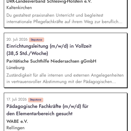
sozialen und schulischen Herausforderungen Du bist in
DRK-Landesverband Schleswig-Holstein e.V.
engem Austausch mit den Ausbildungsbetrieben und
Kaltenkirchen
unterstützt die Praxisanleitenden (m/w/d) bei der
Du gestaltest praxisnahen Unterricht und begleitest
persönlichen und kulturellen Integration der Auszubildenden
internationale Pflegefachkräfte auf ihrem Weg zur beruflichen
Anerkennung. Zu deinen Aufgaben gehören insbesondere:
Planung, Durchführung und Nachbereitung theoretischer
20. Juli 2026
Unterrichtseinheiten, Praxisbegleitung sowie enge
Stepstone
Einrichtungsleitung (m/w/d) in Vollzeit
Zusammenarbeit mit Pflegeeinrichtungen und
(38,5 Std./Woche)
Praxisanleitenden, Vorbereitung der Teilnehmenden auf
Anerkennungs- und Kenntnisprüfungen, Individuelle Beratung
Paritätische Suchthilfe Niedersachsen gGmbH
und Begleitung während der Qualifizierungsmaßnahme,
Lüneburg
Mitwirkung bei der Entwicklung moderner Lehr- und
Zuständigkeit für alle internen und externen Angelegenheiten
Lernkonzepte, Dokumentation sowie organisatorische
in vertrauensvoller Abstimmung mit der Pädagogischen
Aufgaben im Rahmen der Bildungsmaßnahmen, Aktive
Leitung / Abteilungsleitung. Teamleitung auf Basis
Mitarbeit in einem multiprofessionellen Team
kompetenter Führungsmotivation und klarer
17. Juli 2026
Handlungsorientierung, durch Moderation von
Stepstone
Pädagogische Fachkräfte (m/w/d) für
Teamsitzungen, Teilnahme an Dienstübergaben, Organisation
den Elementarbereich gesucht
und Teilnahme an Supervision. Kontaktpflege zu Netzwerken,
Teilnahme an internen und externen Gremien, enge
WABE e.V.
Zusammenarbeit mit Kostenträgern sowie Akquisetätigkeit.
Rellingen