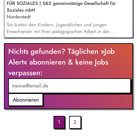
FÜR SOZIALES | S&S gemeinnützige Gesellschaft für
Soziales mbH
Norderstedt
Sie bieten den Kindern, Jugendlichen und jungen
Erwachsenen mit Ihrer pädagogischen Arbeit in der
Wohngruppe ein sicheres Zuhause. Einzel- und
Gruppenaktivitäten aber auch Ausflüge werden von Ihnen
Nichts gefunden? Täglichen »Job
mitgeplant, organisiert und auch durchgeführt. Bei der
Hilfeplanung wirken Sie mit und arbeiten eng mit
Alert« abonnieren & keine Jobs
Fallzuständigen und Fachkräften der Jugendämter sowie
verpassen:
weiteren in den Entwicklungsprozess einbezogenen Personen
zusammen. Sie führen Kennenlerngespräche und beteiligen
sich aktiv am Aufnahmeprozess.
Abonnieren
1
2