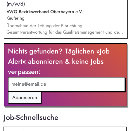
(m/w/d)
Förderung einer professionellen, wertschätzenden
Zusammenarbeit die Übernahme eigener Lehrtätigkeit in
AWO Bezirksverband Oberbayern e.V.
Theorie und Praxis die Pflege und den Ausbau der
Kaufering
Zusammenarbeit mit Praxispartnern und externen Institutionen
Übernahme der Leitung der Einrichtung
Gesamtverantwortung für das Qualitätsmanagement und den
wirtschaftlichen Erfolg der Einrichtung Leitung von
Teamsitzungen sowie Teilnahme und (Mit-)Gestaltung von
Nichts gefunden? Täglichen »Job
Elternabenden Erarbeitung von Konzepten gemeinsam mit
Ihrem Team Weiterentwicklung der Einrichtung im Rahmen
Alert« abonnieren & keine Jobs
unseres pädagogischen Schwerpunkts Orientierung am
verpassen:
Leitbild und den Grundsätzen der AWO
Abonnieren
Job-Schnellsuche