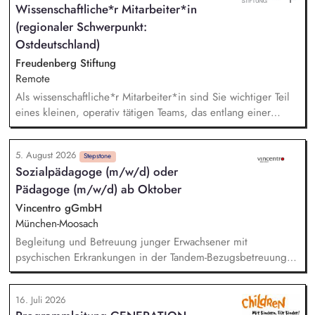
Wissenschaftliche*r Mitarbeiter*in
rassismuskritisches Deutschlernen von der Grundschule bis in
(regionaler Schwerpunkt:
die Berufliche Bildung. Der Bereich Sprachenbildung
entwickelt in seinen Projekten dazu zielgruppengerechte und
Ostdeutschland)
innovative Unterrichtsmaterialien und begleitet pädagogische
Freudenberg Stiftung
Fachkräfte mit daran angeschlossenen
Remote
Weiterbildungsangeboten online wie offline.
Als wissenschaftliche*r Mitarbeiter*in sind Sie wichtiger Teil
eines kleinen, operativ tätigen Teams, das entlang einer
klaren Programmatik langfristig soziale Innovation
implementiert. Sie unterstützen die Geschäftsführung bei der
5. August 2026
Umsetzung der Stiftungsprogrammatik und entwickeln dabei
Stepstone
Sozialpädagoge (m/w/d) oder
die Internationalisierungsstrategie der Stiftung weiter. Sie
Pädagoge (m/w/d) ab Oktober
übersetzen wissenschaftliche Erkenntnisse in
alltagsangebundene Handlungsansätze entlang unserer
Vincentro gGmbH
Stiftungsprogrammatik.
München-Moosach
Begleitung und Betreuung junger Erwachsener mit
psychischen Erkrankungen in der Tandem-Bezugsbetreuung •
Durchführung von Beratungs-, Krisen- und Elterngesprächen •
Anfertigen von Hilfeprozess- sowie Hilfeplanungs- und
16. Juli 2026
Entwicklungsbögen • Eigenständige Zusammenarbeit mit