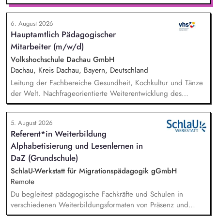
mit ihnen individuelle Lösungen. Zu deinen Aufgaben
gehören: Individuelle Beratung von pflegenden und
6. August 2026
sorgenden Angehörigen, Case Management und Entwicklung
Hauptamtlich Pädagogischer
passgenauer Unterstützungslösungen, Vermittlung von Pflege-
Mitarbeiter (m/w/d)
und Unterstützungsangeboten, Planung und Durchführung
von Projekten, enge Zusammenarbeit mit
Volkshochschule Dachau GmbH
Personalabteilungen namhafter Unternehmen.
Dachau, Kreis Dachau, Bayern, Deutschland
Leitung der Fachbereiche Gesundheit, Kochkultur und Tänze
der Welt. Nachfrageorientierte Weiterentwicklung des
Programmangebotes. Pädagogische Planung, inhaltliche
Entwicklung des Profils und Organisation des Angebots.
5. August 2026
Fachliche Auswahl von Kursleitenden sowie deren
Referent*in Weiterbildung
methodische und didaktische Beratung. Budgetsteuerung
Alphabetisierung und Lesenlernen in
sowie betriebswirtschaftliche Planung in den betreffenden
Fachbereichen. Mitarbeit beim Marketing, Presse- und
DaZ (Grundschule)
Öffentlichkeitsarbeit.
SchlaU-Werkstatt für Migrationspädagogik gGmbH
Remote
Du begleitest pädagogische Fachkräfte und Schulen in
verschiedenen Weiterbildungsformaten von Präsenz und
Online-Workshops bis hin zu pädogischen Tagen und erstellst