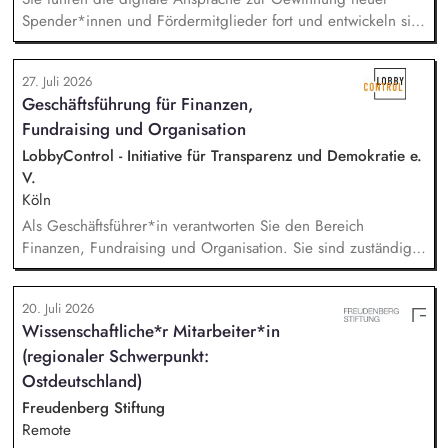
Spender*innen und Fördermitglieder fort und entwickeln sie
weiter. Sie sind verantwortlich für unsere E-Mailings und
steuern diese ganzheitlich - angefangen bei der Planung,
27. Juli 2026
Zielgruppensegmentierung und Themenauswahl übers Texten
Geschäftsführung für Finanzen,
bis hin zur technischen Abwicklung und deren
Fundraising und Organisation
kontinuierlichen Optimierung und Weiterentwicklung.
LobbyControl - Initiative für Transparenz und Demokratie e.
V.
Köln
Als Geschäftsführer*in verantworten Sie den Bereich
Finanzen, Fundraising und Organisation. Sie sind zuständig
für die Finanzplanung, das Controlling und die Organisation
des Rechnungswesens. Sie leiten das Fundraising-Team und
20. Juli 2026
entwickeln eine nachhaltige Fundraising Strategie. Sie sind
Wissenschaftliche*r Mitarbeiter*in
verantwortlich für das Personalmanagement und die operative
(regionaler Schwerpunkt:
Steuerung von Prozessen zur Organisationsentwicklung.
Ostdeutschland)
Freudenberg Stiftung
Remote