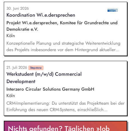
eigenständig die Planung und Durchführung von Projekten im
30. Juni 2026
Kontext Nachhaltigkeit. Bei der Mitarbeit im Rahmen der
Koordination Wi.e.dersprechen
Nachhaltigkeitsberichtserstattung. Mitwirkung bei der Planung
und Durchführung von Nachhaltigkeitsprojekten (z.B. durch
Projekt Wi.e.dersprechen, Komitee für Grundrechte und
die Erstellung von Präsentationen, Projektdokumentationen
Demokratie e.V.
und Analysen sowie durch die Vorbereitung und Begleitung
Köln
interner Termine).
Konzeptionelle Planung und strategische Weiterentwicklung
des Projekts insbesondere vor dem Hintergrund aktueller
politischer Entwicklungen in den Projektregionen,
Öffentlichkeitsarbeit Print und web in Deutsch und Englisch,
21. Juli 2026
Vertretung des Projekts bei Vorträgen, Netzwerk- u.
Stepstone
Werkstudent (m/w/d) Commercial
Fundraisingveranstaltungen, Weiterentwicklung des
Development
Privatspendenfundraisings, regelmäßige Kommunikation mit
und das Gewinnen von (neuen) Spender*innen, Organisation
Interzero Circular Solutions Germany GmbH
und Begleitung der etwa jährlich stattfindenden
Köln
Dialogseminare.
CRM-Implementierung: Du unterstützt das Projektteam bei der
Einführung des neuen CRM-Systems, einschließlich
Datenpflege, Testing und Begleitung des Rollouts.
Tagesgeschäft Commercial Development: Du übernimmst
Nichts gefunden? Täglichen »Job
operative Aufgaben im Tagesgeschäft, etwa die Pflege von