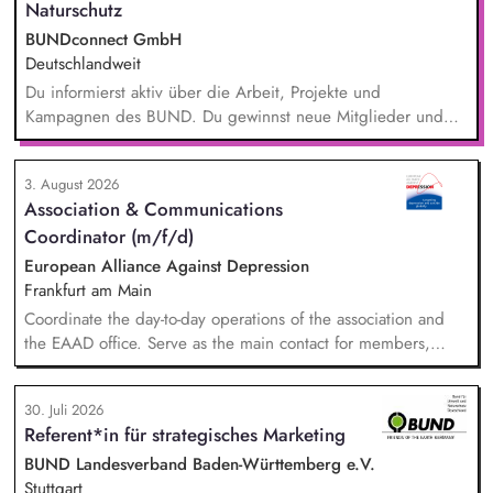
Naturschutz
BUNDconnect GmbH
Deutschlandweit
Du informierst aktiv über die Arbeit, Projekte und
Kampagnen des BUND. Du gewinnst neue Mitglieder und
stärkst damit langfristig den Umwelt- und Naturschutz. Du
beantwortest Fragen zu Umwelt-, Arten- und Klimaschutz nach
3. August 2026
bestem Wissen und Gewissen. Du unterstützt Kampagnen
Association & Communications
und Aktionen, beispielsweise durch das Sammeln von
Coordinator (m/f/d)
Unterschriften für Petitionen.
European Alliance Against Depression
Frankfurt am Main
Coordinate the day-to-day operations of the association and
the EAAD office. Serve as the main contact for members,
partners and general enquiries. Support the Board of
Directors by organising meetings, preparing documents and
30. Juli 2026
following up on decisions. Coordinate the association's
Referent*in für strategisches Marketing
website, newsletters and social media. Support awareness
campaigns and communication activities. Coordinate and
BUND Landesverband Baden-Württemberg e.V.
develop EAAD's fundraising activities.
Stuttgart