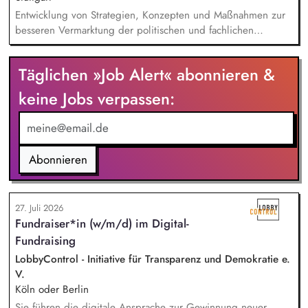
Entwicklung von Strategien, Konzepten und Maßnahmen zur
besseren Vermarktung der politischen und fachlichen
Aktivitäten des BUND Baden-Württemberg, Beratung,
Unterstützung und Qualifizierung der Haupt- und
Täglichen »Job Alert« abonnieren &
Ehrenamtlichen im BUND zur Verbesserung der öffentlichen
Sichtbarkeit des BUND, Konzeptionelle Begleitung des
keine Jobs verpassen:
BUND-Auftritts bei Veranstaltungen, Aktionen u.ä.
Abonnieren
27. Juli 2026
Fundraiser*in (w/m/d) im Digital-
Fundraising
LobbyControl - Initiative für Transparenz und Demokratie e.
V.
Köln oder Berlin
Sie führen die digitale Ansprache zur Gewinnung neuer