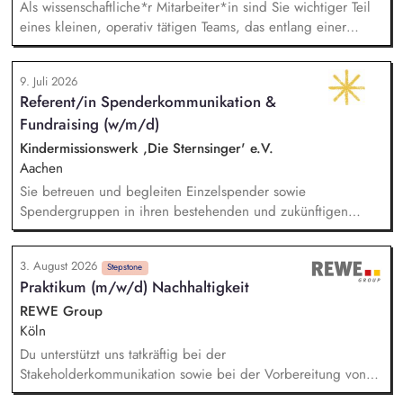
Als wissenschaftliche*r Mitarbeiter*in sind Sie wichtiger Teil
eines kleinen, operativ tätigen Teams, das entlang einer
klaren Programmatik langfristig soziale Innovation
implementiert. Sie unterstützen die Geschäftsführung bei der
9. Juli 2026
Umsetzung der Stiftungsprogrammatik und entwickeln dabei
Referent/in Spenderkommunikation &
die Internationalisierungsstrategie der Stiftung weiter. Sie
Fundraising (w/m/d)
übersetzen wissenschaftliche Erkenntnisse in
alltagsangebundene Handlungsansätze entlang unserer
Kindermissionswerk ,Die Sternsinger' e.V.
Stiftungsprogrammatik.
Aachen
Sie betreuen und begleiten Einzelspender sowie
Spendergruppen in ihren bestehenden und zukünftigen
Projektpartnerschaften (Kooperationsprojekte zwischen
deutschen Spendergruppen und internationalen
3. August 2026
Entwicklungshilfeprojekten) und fördern den Aufbau
Stepstone
Praktikum (m/w/d) Nachhaltigkeit
langfristiger, vertrauensvoller Beziehungen.
Spenderbetreuung - Kommunikation und Abstimmung zu
REWE Group
Projekten, Budgets und Spendenaufkommen; Identifikation
Köln
geeigneter Projekte, deeskalierende Kommunikation bei
Du unterstützt uns tatkräftig bei der
Problemen mit Projekten in enger Abstimmung mit dem
Stakeholderkommunikation sowie bei der Vorbereitung von
Vorstand und beteiligten Kolleg/innen.
internen und externen Veranstaltungen. Du unterstützt