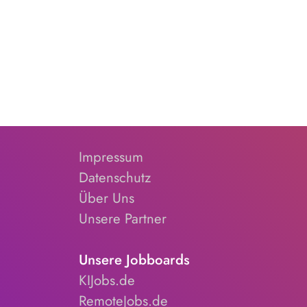
Impressum
Datenschutz
Über Uns
Unsere Partner
Unsere Jobboards
KIJobs.de
RemoteJobs.de