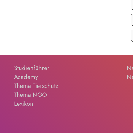
Studienführer
Na
Academy
Ne
Thema Tierschutz
Thema NGO
Lexikon