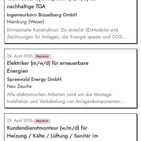
nachhaltige TGA
series production. Responsibility for profitable sales growth,
customer satisfaction and the development of new business
Ingenieurbüro Büsselberg GmbH
opportunities. Elaboration of market potential and new trends.
Nienburg (Weser)
Klimasmarte Konstruktion: Du erstellst 3D-Modelle und
Zeichnungen für Anlagen, die Energie sparen und CO2-
Emissionen senken. Innovations-Check: Du bringst eigene
Ideen ein, wie wir Technik noch effizienter in anspruchsvolle
24. April 2026
Architektur integrieren können. Schnittstellenmanagement: Du
Stepstone
Elektriker (m/w/d) für erneuerbare
koordinierst dich mit Fachkollegen, um ganzheitliche,
Energien
ökologisch optimierte Gesamtsysteme zu schaffen. Präzise
Berechnungen: Du lieferst die Datenbasis für Anlagen, die
Spreewald Energy GmbH
genau so groß wie nötig, aber so effizient wie möglich sind.
Neu Zauche
Alle elektronischen Arbeiten rund um die Montage.
Installation und Verkabelung von Anlagenkomponenten
basierend auf Erneuerbaren Energien (Photovoltaikanlagen,
Solarstromspeicher, Wärmepumpenanlagen, Ladestationen für
23. April 2026
E-Autos, Blockheizkraftwerke). Überprüfung der elektrischen
Stepstone
Kundendienstmonteur (w/m/d) für
Anlagen und Komponenten. Fehlerbehebung und Reparatur.
Heizung / Kälte / Lüftung / Sanitär im
Wartung und Instandhaltung. Sie führen die Abnahme