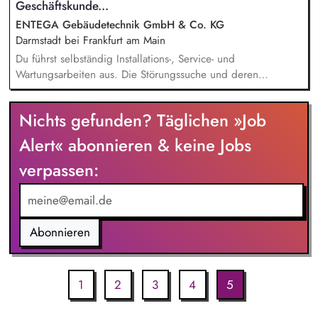
gemeinsam mit dem Kunden durch.
Geschäftskunde...
ENTEGA Gebäudetechnik GmbH & Co. KG
Darmstadt bei Frankfurt am Main
Du führst selbständig Installations-, Service- und
Wartungsarbeiten aus. Die Störungssuche und deren
Beseitigung führst du selbstständig durch. Du berätst und
betreust unsere Kunden hinsichtlich optimaler Einstellungen
Nichts gefunden? Täglichen »Job
der zugeteilten Kundenanlagen. Das Erstellen von
qualifizierten Service- und Wartungsberichten wird ebenfalls
Alert« abonnieren & keine Jobs
Teil deiner Aufgabe werden. Du nimmst an der
verpassen:
turnusmäßigen Rufbereitschaft teil.
Abonnieren
1
2
3
4
5