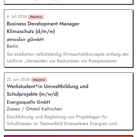
Projektphasen hinweg. Die Verantwortung für deine
Baustellen, die Disposition von Personal und Material sowie
6. Juli 2026
die Steuerung von Subauftragnehmern liegt in Deinem
Stepstone
Business Development Manager
Aufgabenbereich. Du stellst sicher, dass die Projektziele
Klimaschutz (d/m/w)
erreicht werden – insbesondere eine wirtschaftliche und
termingerechte Abwicklung sowie die Einhaltung aller
atmosfair gGmbH
Arbeitssicherheitsvorschriften. Du verfolgst das Service- und
Berlin
Wartungsgeschäft, planst und koordinierst Einsätze, schließt
Sie erarbeiten selbstständig Klimaschutzkonzepte entlang der
Wartungsverträge ab und betreust unsere Kunden im Betrieb
Leitlinie „Vermeiden vor Reduzieren vor Kompensieren
ihrer Anlagen.
22. Juni 2026
Stepstone
Werkstudent*in Umweltbildung und
Schulprojekte (m/w/d)
Energiequelle GmbH
Zossen / Ortsteil Kallinchen
Durchführung und Begleitung von Projekttagen für
Schulklassen im Themenfeld Erneuerbare Energien und
Klimawandel Vermittlung von Inhalten durch Präsentationen,