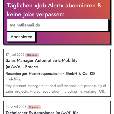
spielerische Übungen und einfache Experimente Betreuung
Täglichen »Job Alert« abonnieren &
von Besuchergruppen sowie Durchführung von Führungen in
Windenergieanlagen (ohne Aufstieg) Sicherstellung eines
keine Jobs verpassen:
reibungslosen Ablaufs inkl. Vor- und Nachbereitung der
Programminhalte Mitgestaltung eines positiven und
nachhaltigen Lernerlebnisses gemeinsam mit dem Team vor
Ort Erstellung von Content für Social Media zur Begleitung
Abonnieren
der Projekte und Einblicke in die Bildungsarbeit
17. Juni 2026
Stepstone
Sales Manager Automotive E-Mobility
(m/w/d) - France
Rosenberger Hochfrequenztechnik GmbH & Co. KG
Fridolfing
Key Account Management and self-responsible processing of
sales projects. Project acquisition including networking. Offer
development and creation of presentations together with
other department, e.g. product management. Independant
29. April 2026
negotiating within agreed frameworks. Accompanying new
Stepstone
Technischer Systemplaner (m/w/d) für
product projects as a sales contact, from the offer phase to