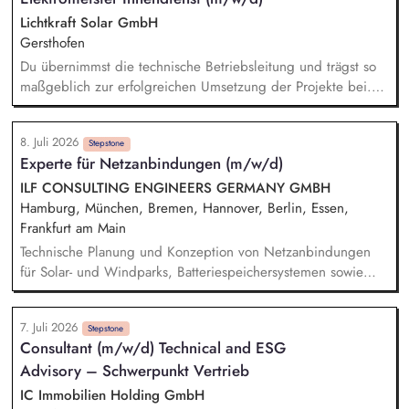
Qualität und Leistungsumfang. Verantwortung für die
Lichtkraft Solar GmbH
Umsetzung des wirtschaftlichen, sicheren und nachhaltigen
Gersthofen
Betriebs der Ladeinfrastruktur sowie Transfer des Projekts in
Du übernimmst die technische Betriebsleitung und trägst so
den Regelbetrieb.
maßgeblich zur erfolgreichen Umsetzung der Projekte bei.
Deine Expertise setzt Du ein, um Photovoltaikanlagen zu
planen und zu projektieren. Die Erstellung, Prüfung und
8. Juli 2026
Freigabe prozesstechnischer Dokumentationen liegt in
Stepstone
Experte für Netzanbindungen (m/w/d)
Deinem Verantwortungsbereich. Dir obliegt die Abstimmung
und Koordination innerhalb des Projektteams, damit alles
ILF CONSULTING ENGINEERS GERMANY GMBH
reibungslos verläuft. Elektrikern vor Ort stehst Du telefonisch
Hamburg, München, Bremen, Hannover, Berlin, Essen,
und remote unterstützend zur Seite. Die Anmeldung und
Frankfurt am Main
Kommunikation mit Netzbetreibern steuerst Du sicher und
Technische Planung und Konzeption von Netzanbindungen
effizient.
für Solar- und Windparks, Batteriespeichersystemen sowie
Wasserstoffelektrolyseanlagen inklusive Umspannwerke und
Leistungstransformatoren Verantwortung für die technische
7. Juli 2026
Abstimmung und Antragsstellung von
Stepstone
Consultant (m/w/d) Technical and ESG
Netzverknüpfungspunkten (Verteil- und Übertragungsnetze)
Advisory – Schwerpunkt Vertrieb
in Zusammenarbeit mit dem Kunden; Analyse der
Netzanschlussregeln und Anlagenkonformität Erstellung der
IC Immobilien Holding GmbH