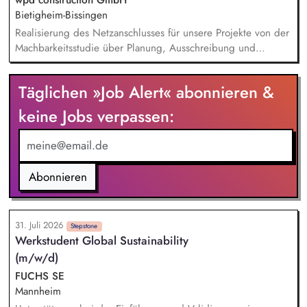
wpd construction GmbH
kaufmännischen/administrativen Themen im Tagesgeschäft
Bietigheim-Bissingen
Realisierung des Netzanschlusses für unsere Projekte von der
Machbarkeitsstudie über Planung, Ausschreibung und
Vergabe, die Bauleitung und -koordination bis zur Abnahme
der Leistungen und deren Übergabe an den Investor.
Täglichen »Job Alert« abonnieren &
Technische Verhandlungen mit den Netzbetreibern zum
Netzanschluss und Sicherstellung der geltenden
keine Jobs verpassen:
Anschlussbedingungen und Vorschriften. Ansprechpartner:in
für alle Fragen rund um die elektrische Infrastruktur
(Umspannwerke, Kabeltrassen, Freileitungen) sowie
Netzanschlüsse. Abstimmung und Koordination mit internen
Abonnieren
Fachabteilungen sowie externen Stakeholdern
31. Juli 2026
Stepstone
Werkstudent Global Sustainability
(m/w/d)
FUCHS SE
Mannheim