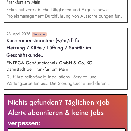
elektrischen Planunterlagen für Genehmigungsprozesse mit
Frankfurt am Main
Behörden, Projektentwicklern und Netzbetreibern
Fokus auf vertriebliche Tätigkeiten und Akquise sowie
Projektmanagement Durchführung von Ausschreibungen für
nachhaltige (Um-)Baumaßnahmen und Zertifizierungen
Erstellung von Bedarfsenergieausweisen für Gewerbe
23. April 2026
Fördermittelbeschaffung Begleitung von GRESB Scorings und
Stepstone
Kundendienstmonteur (w/m/d) für
Durchführung von ESG Due Diligence sowie Energieberatung
Heizung / Kälte / Lüftung / Sanitär im
für Immobilien in unserem Bestand als Verwalter und für den
Drittmarkt Projectsteuerung von Smart Meter Projekten (allg.
Geschäftskunde...
Energiemanagement Projekten) Monitoring, Entwicklung von
ENTEGA Gebäudetechnik GmbH & Co. KG
Kennzahlen, Identifikation der CO₂-Reduzierungspotenziale in
Darmstadt bei Frankfurt am Main
den von uns betreuten Objekten
Du führst selbständig Installations-, Service- und
Wartungsarbeiten aus. Die Störungssuche und deren
Beseitigung führst du selbstständig durch. Du berätst und
betreust unsere Kunden hinsichtlich optimaler Einstellungen
Nichts gefunden? Täglichen »Job
der zugeteilten Kundenanlagen. Das Erstellen von
qualifizierten Service- und Wartungsberichten wird ebenfalls
Alert« abonnieren & keine Jobs
Teil deiner Aufgabe werden. Du nimmst an der
verpassen:
turnusmäßigen Rufbereitschaft teil.