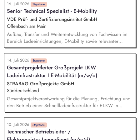
16. Juli 2026
im Konzern zählt zu deinen Aufgaben. Bei der Pflege der
Stepstone
Senior Technical Spezialist - E-Mobility
technischen Daten ins CAFM-System verlassen wir uns auf
dich. Auch bei der Installation, Reparatur und Wartung an
VDE Prüf- und Zertifizierungsinstitut GmbH
elektro- und haustechnischen Anlagen in den
Offenbach am Main
Konzernliegenschaften kannst du das Team unterstützen. Die
Aufbau, Transfer und Weiterentwicklung von Fachwissen im
Übernahme der Rufbereitschaft für Konzernliegenschaften
Bereich Ladeeinrichtungen, E-Mobility sowie relevanter
rundet dein Aufgabengebiet ab.
regulatorischer Vorgaben, Normen und Technologien.
Durchführung und Bewertung sicherheitsrelevanter Prüfungen
14. Juli 2026
an Ladeeinrichtungen gemäß IEC 61851. Planung und
Stepstone
Gesamtprojektleiter Großprojekt LKW
Umsetzung von Konformitätsbewertungsverfahren.
Ladeinfrastruktur I E-Mobilität (m/w/d)
Durchführung und Auswertung von Kommunikationsprüfungen
zwischen Ladeinfrastruktur und Fahrzeugen (z.B. ISO 15118).
STRABAG Großprojekte GmbH
Durchführung von Kundenworkshops zur Wissensvermittlung
Süddeutschland
im Bereich E-Mobility.
Gesamtprojektverantwortung für die Planung, Errichtung und
den Betrieb einer Schnellladeinfrastruktur für E-LKW in
Südwestdeutschland. Zentraler Ansprechpartner für den
Auftraggeber, Behörden, Netzbetreiber und weitere externe
10. Juli 2026
Stakeholder. Führung und Koordination des interdisziplinären
Stepstone
Technischer Betriebsleiter /
Projektteams. Aufbau und Umsetzung einer effizienten
Elektromeister Innendienst (m/w/d)
Projektorganisation sowie Einhaltung von Terminen, Kosten,