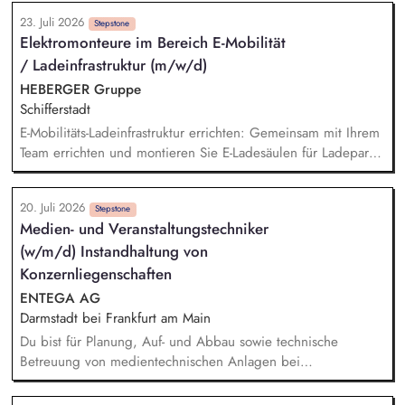
Energie- und Versorgungskonzepte Erstellung, Präsentation
23. Juli 2026
und aktive Nachverfolgung von Angeboten Ganzheitliche
Stepstone
Elektromonteure im Bereich E-Mobilität
Begleitung der Kunden – vom Erstkontakt bis zum
/ Ladeinfrastruktur (m/w/d)
Vertragsabschluss sowie der Nachbetreuung
Eigenverantwortliche Steuerung und Umsetzung von
HEBERGER Gruppe
Projekten
Schifferstadt
E-Mobilitäts-Ladeinfrastruktur errichten: Gemeinsam mit Ihrem
Team errichten und montieren Sie E-Ladesäulen für Ladeparks
- vom Verlegen der Kabel, Anschließen der Ladesäulen bis
zur Inbetriebnahme. Qualität und Arbeitssicherheit: Dabei
20. Juli 2026
achten Sie auf die Einhaltung und Dokumentation von
Stepstone
Medien- und Veranstaltungstechniker
Sicherheits- und Qualitätsstandards.
(w/m/d) Instandhaltung von
Konzernliegenschaften
ENTEGA AG
Darmstadt bei Frankfurt am Main
Du bist für Planung, Auf- und Abbau sowie technische
Betreuung von medientechnischen Anlagen bei
Veranstaltungen verantwortlich. Die Annahme von
haustechnischen Störungen via Telefon, E-Mail und MS-Teams