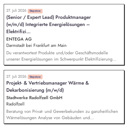
Umsetzungsprozesse mit anderen Landeseinrichtungen und
interdisziplinären Team aus Umweltgutachtern und
etablieren ein Fortschritts-Monitoring.
27. Juli 2026
technischen Planern Vorbereitung und Durchführung von
Stepstone
(Senior / Expert Lead) Produktmanager
Abstimmungsterminen mit Naturschutz- und Umweltbehörden
(w/m/d) Integrierte Energielösungen –
Steuerung von Fachgutachtern und Qualitätssicherung der
naturschutzfachlichen Antragsunterlagen Begleitung von
Elektrifizi...
Genehmigungsverfahren in naturschutzfachlichen
ENTEGA AG
Fragestellungen Auswertung und Koordination der
Darmstadt bei Frankfurt am Main
Beantwortung von naturschutzfachlichen Einwendungen aus
Du verantwortest Produkte und/oder Geschäftsmodelle
dem Genehmigungsverfahren
unserer Energielösungen im Schwerpunkt Elektrifizierung
oder Wärmetransformation und entwickelst sie von der
Marktanforderung bis zur Einführung und Skalierung weiter.
27. Juli 2026
Du steuerst den wirtschaftlichen und marktseitigen Erfolg
Stepstone
Projekt- & Vertriebsmanager Wärme &
deiner Produkte anhand relevanter Kennzahlen wie Umsatz,
Dekarbonisierung (m/w/d)
Ergebnisbeitrag und Kundenakzeptanz und leitest daraus
Maßnahmen ab. Du analysierst Kundenbedürfnisse,
Stadtwerke Radolfzell GmbH
Marktpotenziale, Wettbewerbsstrategien sowie technische und
Radolfzell
energiewirtschaftliche Entwicklungen und übersetzt sie in
Beratung von Privat- und Gewerbekunden zu ganzheitlichen
Produktstrategien, Business Cases und Roadmaps.
Wärmelösungen Analyse von Gebäuden und
Kundenbedürfnissen sowie Entwicklung maßgeschneiderter