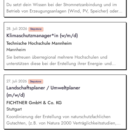
Verhandlungen der Netzanbindungen.
Du setzt dein Wissen bei der Stromnetzanbindung und im
Betrieb von Erzeugungsanlagen (Wind, PV, Speicher) oder
Sonderprojekten ein und erarbeitest Netzanschlusskonzepte
unter Einhaltung der technischen Vorschriften, Richtlinien und
28. Juli 2026
Gesetze. Bei der Projektierung von elektrotechnischen
Stepstone
Klimaschutzmanager*in (w/m/d)
Komponenten und Betriebsmitteln (wie bspw.
Übergabestationen, Transformatoren) sowie der Planung von
Technische Hochschule Mannheim
Kabeltrassen bringst du deine Expertise ein und koordinierst
Mannheim
die externen Dienstleister. Du übernimmst die Steuerung und
Sie betreuen überregional mehrere Hochschulen und
Überwachung der elektrotechnischen Baumaßnahmen.
unterstützen diese bei der Erstellung ihrer Energie- und
Klimaschutzkonzepte. Sie wirken in den Energiezirkeln der zu
betreuenden Hochschulen mit und unterstützen konzeptionell
27. Juli 2026
sowie fachlich. Sie stellen insbesondere für
Stepstone
Landschaftsplaner / Umweltplaner
baulich/technische Maßnahmen an Gebäuden die
(m/w/d)
Schnittstelle zum Gebäudeeigentümer dar und erarbeiten im
Team einen standortbezogenen Maßnahmenkatalog. Sie
FICHTNER GmbH & Co. KG
unterstützen die zu betreuenden Hochschulen bei der
Stuttgart
Bearbeitung von Projekten zum Klimaschutz. Sie sind Teil
Koordinierung der Erstellung von naturschutzfachlichen
eines landesweiten Netzwerks und entwickeln gemeinsam
Gutachten, (z.B. von Natura 2000 Verträglichkeitsstudien,
Konzepte für den Klimaschutz an Hochschulen, initiieren die
Artenschutzberichten, UVS und LBP) in einem