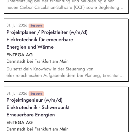
Unterstützung bei der Einführung und Validierung einer
neuen Carbon-Calculation-Software (CCF) sowie Begleitung
der ersten Berichtsphase Analyse von Nachhaltigkeits-KPIs
sowie Durchführung von Fehler-, Plausibilitäts- und Gap-
31. Juli 2026
Analysen Bewertung externer Nachhaltigkeitsstandards und
Stepstone
Projektplaner / Projektleiter (w/m/d)
Mitarbeit an der Weiterentwicklung des KPI-Katalogs
Elektrotechnik für erneuerbare
Optimierung von Dashboards und Reporting-Lösungen
Unterstützung bei der Erstellung des Geschäftsberichts 2026
Energien und Wärme
mit Schwerpunkt auf der nichtfinanziellen Erklärung und dem
ENTEGA AG
CSRD-Reporting
Darmstadt bei Frankfurt am Main
Du setzt dein Knowhow in der Steuerung von
elektrotechnischen Aufgabenfeldern bei Planung, Errichtung
und Betrieb (Wind und PEE-Wärme) sowie der elektrischen
Anbindung ein. Bei der wirtschaftlichen Bewertung von
31. Juli 2026
Projekten im Rahmen der Projektentwicklung setzen wir auf
Stepstone
Projektingenieur (w/m/d)
deine Unterstützung. Die Beurteilung der von den
Elektrotechnik - Schwerpunkt
Anlagenlieferanten angebotenen elektrischen
Anlagenkonstellationen und Entwicklungen der Konzeption
Erneuerbare Energien
zur elektrischen Netzanbindung wird von dir begleitet. Du
ENTEGA AG
übernimmst die Steuerung der Ausschreibungen sowie die
Darmstadt bei Frankfurt am Main