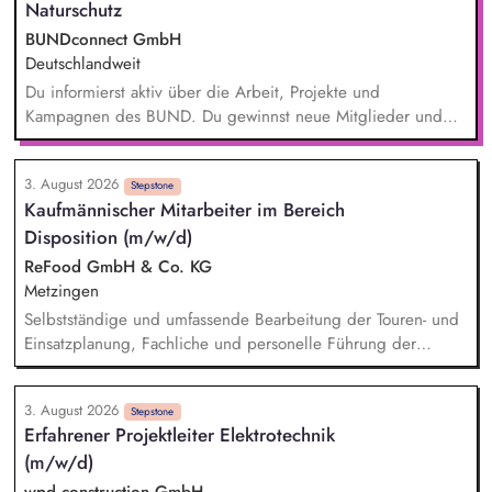
Naturschutz
BUNDconnect GmbH
Deutschlandweit
Du informierst aktiv über die Arbeit, Projekte und
Kampagnen des BUND. Du gewinnst neue Mitglieder und
stärkst damit langfristig den Umwelt- und Naturschutz. Du
beantwortest Fragen zu Umwelt-, Arten- und Klimaschutz nach
3. August 2026
bestem Wissen und Gewissen. Du unterstützt Kampagnen
Stepstone
Kaufmännischer Mitarbeiter im Bereich
und Aktionen, beispielsweise durch das Sammeln von
Disposition (m/w/d)
Unterschriften für Petitionen.
ReFood GmbH & Co. KG
Metzingen
Selbstständige und umfassende Bearbeitung der Touren- und
Einsatzplanung, Fachliche und personelle Führung der
eingesetzten Fahrer, Sicherstellung der Betriebsbereitschaft
der technischen Ausrüstung sowie unserer Fahrzeuge,
3. August 2026
Erstellung und Pflege von Arbeitsanweisungen,
Stepstone
Erfahrener Projektleiter Elektrotechnik
Arbeitsrichtlinien und Ablaufplänen, Laufende Überprüfung
(m/w/d)
und Optimierung der Logistikprozesse, Ansprechpartner im
Tagesgeschäft für unsere Kunden, Bearbeitung aller