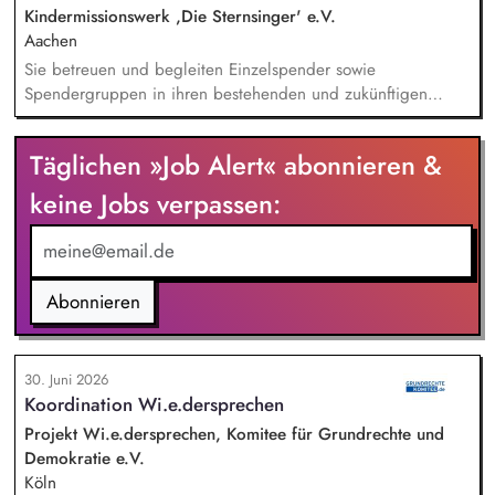
unseren Programmkollegen zusammen.
Kindermissionswerk ,Die Sternsinger' e.V.
Aachen
Sie betreuen und begleiten Einzelspender sowie
Spendergruppen in ihren bestehenden und zukünftigen
Projektpartnerschaften (Kooperationsprojekte zwischen
deutschen Spendergruppen und internationalen
Täglichen »Job Alert« abonnieren &
Entwicklungshilfeprojekten) und fördern den Aufbau
langfristiger, vertrauensvoller Beziehungen.
keine Jobs verpassen:
Spenderbetreuung - Kommunikation und Abstimmung zu
Projekten, Budgets und Spendenaufkommen; Identifikation
geeigneter Projekte, deeskalierende Kommunikation bei
Problemen mit Projekten in enger Abstimmung mit dem
Abonnieren
Vorstand und beteiligten Kolleg/innen.
30. Juni 2026
Koordination Wi.e.dersprechen
Projekt Wi.e.dersprechen, Komitee für Grundrechte und
Demokratie e.V.
Köln