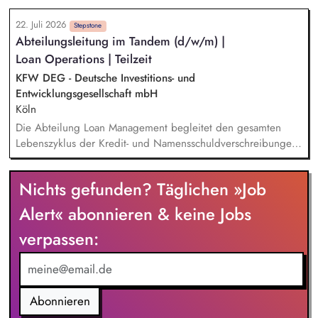
Klärungsprozessen. Konzeption und Durchführung von
22. Juli 2026
Schulungen und Sensibilisierungsformaten. Mitwirkung an der
Stepstone
Abteilungsleitung im Tandem (d/w/m) |
Weiterentwicklung von Leitlinien, Verhaltenskodizes und dem
Loan Operations | Teilzeit
Meldesystem. Förderung einer offenen Feedback- und
Beschwerdekultur innerhalb der Organisation.
KFW DEG - Deutsche Investitions- und
Entwicklungsgesellschaft mbH
Köln
Die Abteilung Loan Management begleitet den gesamten
Lebenszyklus der Kredit- und Namensschuldverschreibungen
der DEG und verantwortet die korrekte Abbildung und
Abwicklung der Geschäfte. Das Aufgabenspektrum umfasst
Nichts gefunden? Täglichen »Job
unter anderem die Führung der Nebenbücher,
Auszahlungen, Payment-Agent-Tätigkeiten, Zins- und
Alert« abonnieren & keine Jobs
Rechnungsmanagement sowie Mahnwesen und
verpassen:
Zahlungseingangsverarbeitung. Als Partner unserer
Marktabteilungen beraten wir bei der Strukturierung von
Transaktionen im Hinblick auf Abbildbarkeit und Effizienz.
Abonnieren