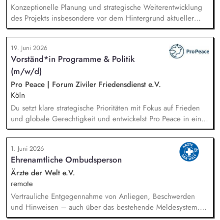
Konzeptionelle Planung und strategische Weiterentwicklung
des Projekts insbesondere vor dem Hintergrund aktueller
politischer Entwicklungen in den Projektregionen,
Öffentlichkeitsarbeit Print und web in Deutsch und Englisch,
19. Juni 2026
Vertretung des Projekts bei Vorträgen, Netzwerk- u.
Vorständ*in Programme & Politik
Fundraisingveranstaltungen, Weiterentwicklung des
(m/w/d)
Privatspendenfundraisings, regelmäßige Kommunikation mit
und das Gewinnen von (neuen) Spender*innen, Organisation
Pro Peace | Forum Ziviler Friedensdienst e.V.
und Begleitung der etwa jährlich stattfindenden
Köln
Dialogseminare.
Du setzt klare strategische Prioritäten mit Fokus auf Frieden
und globale Gerechtigkeit und entwickelst Pro Peace in einer
Phase der Neuausrichtung zukunftsfähig weiter. Du steuerst
die Programme im In- und Ausland, die Kommunikation und
1. Juni 2026
die Akademie für Konflikttransformation und entwickelst den
Ehrenamtliche Ombudsperson
methodischen Ansatz gemeinsam mit den Fachbereichen
kontinuierlich weiter. Du sicherst und diversifizierst
Ärzte der Welt e.V.
Einnahmen und verantwortest das strategische Fundraising.
remote
Vertrauliche Entgegennahme von Anliegen, Beschwerden
und Hinweisen – auch über das bestehende Meldesystem.
Vermittlung bei Konflikten und Unterstützung bei