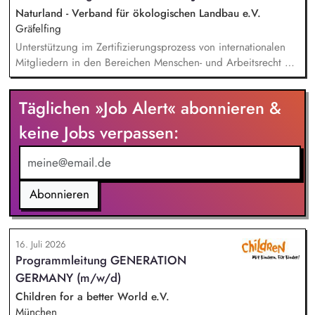
bereichsübergreifende Themen ein.
Naturland - Verband für ökologischen Landbau e.V.
Gräfelfing
Unterstützung im Zertifizierungsprozess von internationalen
Mitgliedern in den Bereichen Menschen- und Arbeitsrecht mit
Schwerpunkt auf Spanien, Lateinamerika und Indien. Analyse
und Überprüfung von Audit-Berichten und
Täglichen »Job Alert« abonnieren &
zertifizierungsrelevanten Unterlagen, wie Lohnberechnungen,
Arbeitszeiterfassungen und Tarifverträgen. Durchführung von
keine Jobs verpassen:
Qualitätssicherungsbesuchen in Spanien und weltweit.
Weiterentwicklung der Naturland Richtlinien Soziale
Verantwortung sowie des Kontroll- und Zertifizierungssystems.
Durchführung regionalspezifischer Schulungen für externe
Abonnieren
Kontrollstellen sowie Webinaren und Workshops zu
Sozialstandards, Menschen- und Arbeitsrechten.
16. Juli 2026
Programmleitung GENERATION
GERMANY (m/w/d)
Children for a better World e.V.
München