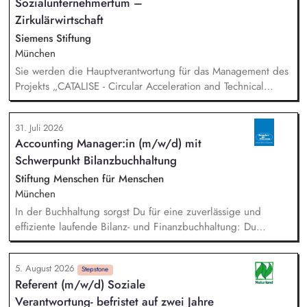
Sozialunternehmertum –
Zirkulärwirtschaft
Siemens Stiftung
München
Sie werden die Hauptverantwortung für das Management des
Projekts „CATALISE - Circular Acceleration and Technical
Assistance for Local Innovation and Sustainable Enterprises
31. Juli 2026
Accounting Manager:in (m/w/d) mit
Schwerpunkt Bilanzbuchhaltung
Stiftung Menschen für Menschen
München
In der Buchhaltung sorgst Du für eine zuverlässige und
effiziente laufende Bilanz- und Finanzbuchhaltung: Du
bearbeitest Bankgeschäfte, Kreditoren und Debitoren,
wickelst den Zahlungsverkehr ab und unterstützt bei Lohn-
5. August 2026
und Gehaltsabrechnung sowie im Steuer- und Meldewesen.
Stepstone
Referent (m/w/d) Soziale
Zudem übernimmst Du eigenständig Abschlussarbeiten sowie
Verantwortung- befristet auf zwei Jahre
Kosten- und Leistungsrechnung und bringst Dich in