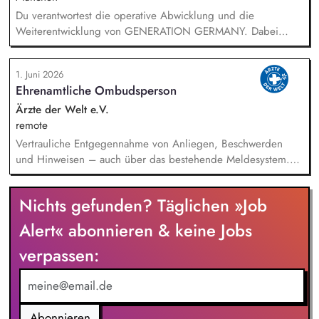
Du verantwortest die operative Abwicklung und die
Weiterentwicklung von GENERATION GERMANY. Dabei
arbeitest Du im Team und auch eng mit unserem Vorstand
zusammen und übernimmst Verantwortung für die Strategie,
1. Juni 2026
die Umsetzung und das Wachstum des Programms. Dazu
Ehrenamtliche Ombudsperson
gehören insbesondere: Inhaltliche, strategische und
organisatorische Weiterentwicklung des Programms,
Ärzte der Welt e.V.
Konzeption, Planung und Durchführung unserer
remote
Demokratieveranstaltungen, Moderation der Veranstaltungen
Vertrauliche Entgegennahme von Anliegen, Beschwerden
und Vorbereitung der Panelgäste.
und Hinweisen – auch über das bestehende Meldesystem.
Vermittlung bei Konflikten und Unterstützung bei
Klärungsprozessen. Konzeption und Durchführung von
Nichts gefunden? Täglichen »Job
Schulungen und Sensibilisierungsformaten. Mitwirkung an der
Weiterentwicklung von Leitlinien, Verhaltenskodizes und dem
Alert« abonnieren & keine Jobs
Meldesystem. Förderung einer offenen Feedback- und
verpassen:
Beschwerdekultur innerhalb der Organisation.
Abonnieren