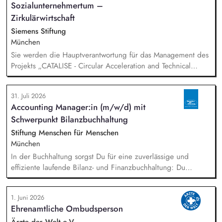
Sozialunternehmertum –
Zirkulärwirtschaft
Siemens Stiftung
München
Sie werden die Hauptverantwortung für das Management des
Projekts „CATALISE - Circular Acceleration and Technical
Assistance for Local Innovation and Sustainable Enterprises
31. Juli 2026
Accounting Manager:in (m/w/d) mit
Schwerpunkt Bilanzbuchhaltung
Stiftung Menschen für Menschen
München
In der Buchhaltung sorgst Du für eine zuverlässige und
effiziente laufende Bilanz- und Finanzbuchhaltung: Du
bearbeitest Bankgeschäfte, Kreditoren und Debitoren,
wickelst den Zahlungsverkehr ab und unterstützt bei Lohn-
1. Juni 2026
und Gehaltsabrechnung sowie im Steuer- und Meldewesen.
Ehrenamtliche Ombudsperson
Zudem übernimmst Du eigenständig Abschlussarbeiten sowie
Kosten- und Leistungsrechnung und bringst Dich in
Ärzte der Welt e.V.