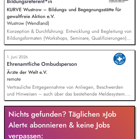
Bildungsreferent*in
KURVE Wustrow – Bildungs- und Begegnungsstätte für
gewaltfreie Aktion e.V.
Wustrow (Wendland)
Konzeption & Durchführung: Entwicklung und Begleitung von
Bildungsformaten (Workshops, Seminare, Qualifizierungen) –
von der Idee bis zur Auswertung. Netzwerk & Kooperation:
Zusammenarbeit mit Trainer*innen, Partnern im In- und
1. Juni 2026
Ausland, Mitarbeit in Fachgremien und Akquise von
Ehrenamtliche Ombudsperson
Fördermitteln. Qualitätsmanagement: Sicherstellung hoher
Standards in unserer Bildungsarbeit – inkl. Reflexion über
Ärzte der Welt e.V.
Machtverhältnisse und Diskriminierung in der eigenen
remote
Organisation. Öffentlichkeitsarbeit: Weiterentwicklung der
Vertrauliche Entgegennahme von Anliegen, Beschwerden
Außenkommunikation und Ansprache neuer Zielgruppen.
und Hinweisen – auch über das bestehende Meldesystem.
Vermittlung bei Konflikten und Unterstützung bei
Klärungsprozessen. Konzeption und Durchführung von
Nichts gefunden? Täglichen »Job
Schulungen und Sensibilisierungsformaten. Mitwirkung an der
Weiterentwicklung von Leitlinien, Verhaltenskodizes und dem
Alert« abonnieren & keine Jobs
Meldesystem. Förderung einer offenen Feedback- und
verpassen:
Beschwerdekultur innerhalb der Organisation.