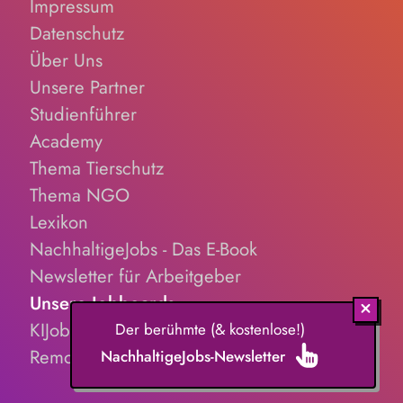
Impressum
Datenschutz
Über Uns
Unsere Partner
Studienführer
Academy
Thema Tierschutz
Thema NGO
Lexikon
NachhaltigeJobs - Das E-Book
Newsletter für Arbeitgeber
Unsere Jobboards
KIJobs.de
Der berühmte (& kostenlose!)
RemoteJobs.de
NachhaltigeJobs-Newsletter