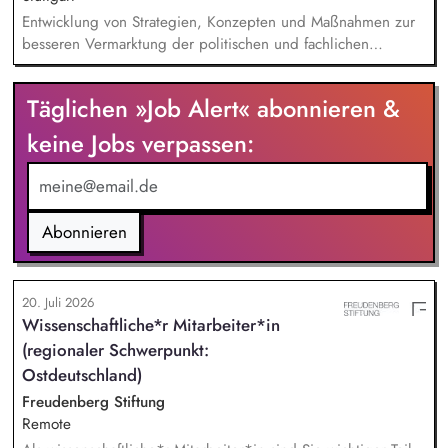
Entwicklung von Strategien, Konzepten und Maßnahmen zur
besseren Vermarktung der politischen und fachlichen
Aktivitäten des BUND Baden-Württemberg, Beratung,
Unterstützung und Qualifizierung der Haupt- und
Täglichen »Job Alert« abonnieren &
Ehrenamtlichen im BUND zur Verbesserung der öffentlichen
Sichtbarkeit des BUND, Konzeptionelle Begleitung des
keine Jobs verpassen:
BUND-Auftritts bei Veranstaltungen, Aktionen u.ä.
Abonnieren
20. Juli 2026
Wissenschaftliche*r Mitarbeiter*in
(regionaler Schwerpunkt:
Ostdeutschland)
Freudenberg Stiftung
Remote