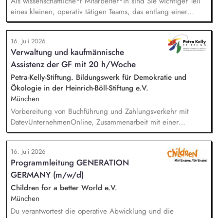
Als wissenschaftliche*r Mitarbeiter*in sind Sie wichtiger Teil
eines kleinen, operativ tätigen Teams, das entlang einer
klaren Programmatik langfristig soziale Innovation
implementiert. Sie unterstützen die Geschäftsführung bei der
16. Juli 2026
Umsetzung der Stiftungsprogrammatik und entwickeln dabei
Verwaltung und kaufmännische
die Internationalisierungsstrategie der Stiftung weiter. Sie
Assistenz der GF mit 20 h/Woche
übersetzen wissenschaftliche Erkenntnisse in
alltagsangebundene Handlungsansätze entlang unserer
Petra-Kelly-Stiftung. Bildungswerk für Demokratie und
Stiftungsprogrammatik.
Ökologie in der Heinrich-Böll-Stiftung e.V.
München
Vorbereitung von Buchführung und Zahlungsverkehr mit
DatevUnternehmenOnline, Zusammenarbeit mit einer
Steuerkanzlei, Zuarbeit Wirtschaftsprüfung bei der Erstellung
des Verwendungsnachweises und des Jahresabschlusses,
16. Juli 2026
Unterstützung in der Projektadministration und -abrechnung,
Programmleitung GENERATION
Administrative Beratung von Kooperationspartner*innen,
GERMANY (m/w/d)
Pflege von Personalstammdaten, Unterstützung der
Geschäftsführung, Einführung und Nutzung von digitalen
Children for a better World e.V.
Anwendungen, Einhaltung und Überprüfung der DSGVO.
München
Du verantwortest die operative Abwicklung und die