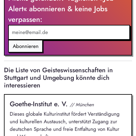
Weiterentwicklung von Leitlinien, Verhaltenskodizes und dem
Alert« abonnieren & keine Jobs
Meldesystem. Förderung einer offenen Feedback- und
verpassen:
Beschwerdekultur innerhalb der Organisation.
Abonnieren
Die Liste von Geisteswissenschaften in
Stuttgart und Umgebung könnte dich
interessieren
Goethe-Institut e. V.
// München
Dieses globale Kulturinstitut fördert Verständigung
und kulturellen Austausch, unterstützt Zugang zur
deutschen Sprache und freie Entfaltung von Kultur