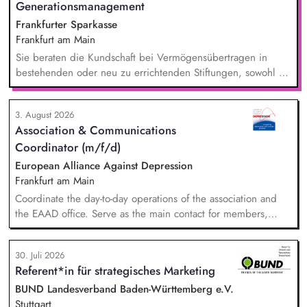
Generationsmanagement
Frankfurter Sparkasse
Frankfurt am Main
Sie beraten die Kundschaft bei Vermögensübertragen in
bestehenden oder neu zu errichtenden Stiftungen, sowohl zu
Lebzeiten als auch im Rahmen der Nachlassplanung. Sie
übernehmen eigenverantwortlich alle relevanten Aufgaben
3. August 2026
bei der Testamentsvollstreckung und Nachlassverwaltung. Sie
Association & Communications
wirken aktiv an Werbemaßnahmen im Stiftungs- und
Coordinator (m/f/d)
Nachlassmanagement mit, auch in kreativer Hinsicht.
European Alliance Against Depression
Frankfurt am Main
Coordinate the day-to-day operations of the association and
the EAAD office. Serve as the main contact for members,
partners and general enquiries. Support the Board of
Directors by organising meetings, preparing documents and
30. Juli 2026
following up on decisions. Coordinate the association's
Referent*in für strategisches Marketing
website, newsletters and social media. Support awareness
campaigns and communication activities. Coordinate and
BUND Landesverband Baden-Württemberg e.V.
develop EAAD's fundraising activities.
Stuttgart