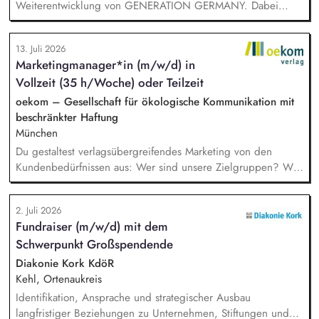
Weiterentwicklung von GENERATION GERMANY. Dabei
arbeitest Du im Team und auch eng mit unserem Vorstand
zusammen und übernimmst Verantwortung für die Strategie,
13. Juli 2026
die Umsetzung und das Wachstum des Programms. Dazu
Marketingmanager*in (m/w/d) in
gehören insbesondere: Inhaltliche, strategische und
Vollzeit (35 h/Woche) oder Teilzeit
organisatorische Weiterentwicklung des Programms,
Konzeption, Planung und Durchführung unserer
oekom – Gesellschaft für ökologische Kommunikation mit
Demokratieveranstaltungen, Moderation der Veranstaltungen
beschränkter Haftung
und Vorbereitung der Panelgäste.
München
Du gestaltest verlagsübergreifendes Marketing von den
Kundenbedürfnissen aus: Wer sind unsere Zielgruppen? Was
bewegt sie? Wo erreichen wir sie? Du gehst in Verbindung
mit unseren Kund*innen und entwickelst daraus
2. Juli 2026
Marketingstrategien, konkrete Maßnahmen und neue Formate.
Fundraiser (m/w/d) mit dem
Du misst, was funktioniert, und ziehst daraus selbstständig
Schwerpunkt Großspendende
Konsequenzen. Du verantwortest das operative Marketing für
unsere Publikumszeitschriften BIO, Slow Food Magazin und
Diakonie Kork KdöR
Natürlich Gärtnern: Newsletter, Social Media, Website,
Kehl, Ortenaukreis
Kooperationen – in enger Abstimmung mit Vertrieb und
Identifikation, Ansprache und strategischer Ausbau
Anzeigenverkauf.
langfristiger Beziehungen zu Unternehmen, Stiftungen und