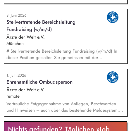
vermögenden Privatpersonen. Entwicklung und Umsetzung
individueller Förderstrategien (Major Donor Journeys).
3. Juni 2026
Planung, Organisation und Durchführung von exklusiven
Stellvertretende Bereichsleitung
Fundraising-Veranstaltungen. Strategische Beratung und
Fundraising (w/m/d)
Begleitung der Geschäftsleitung sowie der Gremien bei
hochrangigen Spenderterminen und der direkten Ansprache.
Ärzte der Welt e.V.
München
# Stellvertretende Bereichsleitung Fundraising (w/m/d) In
dieser Position gestalten Sie gemeinsam mit der
Bereichsleitung die strategische Weiterentwicklung des
Fundraisings und übernehmen Führungs- sowie
1. Juni 2026
Steuerungsaufgaben in einem dynamischen Umfeld. Ein
Ehrenamtliche Ombudsperson
Schwerpunkt Ihrer Tätigkeit liegt in der Führung und
Weiterentwicklung des Dialogmarketing-Teams: strategische
Ärzte der Welt e.V.
Weiterentwicklung des Dialogmarketings, fachliche Leitung
remote
und Koordination des Teams, Entwicklung und Optimierung
Vertrauliche Entgegennahme von Anliegen, Beschwerden
von Maßnahmen sowie Identifikation neuer
und Hinweisen – auch über das bestehende Meldesystem.
Fundraisingpotenziale.
Vermittlung bei Konflikten und Unterstützung bei
Klärungsprozessen. Konzeption und Durchführung von
Nichts gefunden? Täglichen »Job
Schulungen und Sensibilisierungsformaten. Mitwirkung an der