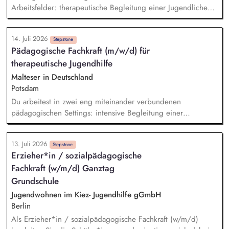
Ratgeber oder Broschüren Kennzahlen-basierte Evaluation
Arbeitsfelder: therapeutische Begleitung einer Jugendlichen
und Optimierung aller Maßnahmen
im intensivpädagogischen Individualsetting therapeutische
Arbeit mit Kindern und Jugendlichen in einer
14. Juli 2026
intensivtherapeutischen Wohngruppe. Du arbeitest nicht
Stepstone
Pädagogische Fachkraft (m/w/d) für
losgelöst vom Alltag, sondern dort, wo Entwicklung
therapeutische Jugendhilfe
tatsächlich stattfindet. Gemeinsam mit dem pädagogischen
Team überträgst Du therapeutische Perspektiven in konkrete
Malteser in Deutschland
Alltagssituationen und begleitest Entwicklungsprozesse
Potsdam
unmittelbar.
Du arbeitest in zwei eng miteinander verbundenen
pädagogischen Settings: intensive Begleitung einer
Jugendlichen im Individualsetting, pädagogische Arbeit in
einer therapeutischen Wohngruppe. Im Individualsetting:
13. Juli 2026
Aufbau tragfähiger professioneller Beziehung, Umsetzung
Stepstone
Erzieher*in / sozialpädagogische
eines strukturierten und verlässlichen Alltags, Begleitung,
Fachkraft (w/m/d) Ganztag
Stabilisierung und Co-Regulation in Krisen und
herausfordernden Situationen, Förderung von
Grundschule
Selbstregulation, Frustrationstoleranz und sozialer Teilhabe,
Jugendwohnen im Kiez- Jugendhilfe gGmbH
enge Zusammenarbeit mit der Kinder- und Jugendpsychiatrie
Berlin
sowie weiteren Fachstellen.
Als Erzieher*in / sozialpädagogische Fachkraft (w/m/d)