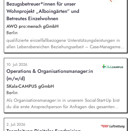
Bezugsbetreuer*innen für unser
Wohnprojekt „Alboingärten“ und
Betreutes Einzelwohnen
AWO pro:mensch gGmbH
Berlin
qualifizierte einzelfallbezogene Unterstützungsleistungen in
allen Lebensbereichen Beziehungsarbeit – Case-Management
– Netzwerkarbeit Mitwirkung bei der Erstellung und
Umsetzung der Teilhabeplanung erwünscht sind
10. Juli 2026
bedarfsorientierte soziale Gruppenangebote Übernahme von
Operations & Organisationsmanager:in
teamorganisatorischen Aufgaben
(m/w/d)
SKala-CAMPUS gGmbH
Berlin
Als Organisationsmanager:in in unserem Social-Start-Up bist
du die erste Ansprechperson für Anfragen des gesamten
Teams. Du unterstützt mit durchdachten Prozessen, passenden
Tools und individueller Beratung. Dabei schaust du über den
2. Juli 2026
Tellerrand, erkennst Bedarfe frühzeitig und findest