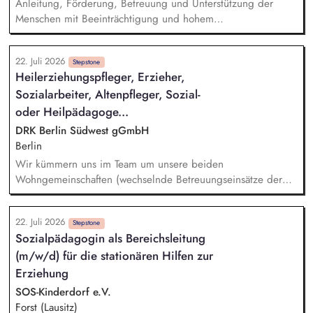
Anleitung, Förderung, Betreuung und Unterstützung der
VIII, Verantwortung für Clearingberichte, Vertretung der
Menschen mit Beeinträchtigung und hohem
fachlichen Position gegenüber Jugendämtern und
Unterstützungsbedarf – in Gruppen und individuell
Familiengerichten.
Dialogische Entwicklung individueller Förderpläne
22. Juli 2026
Unterstützende Begleitung von individuellen
Stepstone
Heilerziehungspfleger, Erzieher,
Entwicklungsschritten und Gruppenprozessen Pflegerische
Sozialarbeiter, Altenpfleger, Sozial-
Assistenz entsprechend des Bedarfs Dokumentation der
Betreuungstätigkeiten und der Entwicklung der
oder Heilpädagoge...
Teilnehmer*innen
DRK Berlin Südwest gGmbH
Berlin
Wir kümmern uns im Team um unsere beiden
Wohngemeinschaften (wechselnde Betreuungseinsätze der
Mitarbeitenden in den Gemeinschaften). Wir geben
Orientierung im Alltag und gestalten gemeinsam mit den
22. Juli 2026
Bewohnerinnen und Bewohnern ein Umfeld, das Teilhabe und
Stepstone
Sozialpädagogin als Bereichsleitung
Wohlbefinden fördert. Wir dokumentieren
(m/w/d) für die stationären Hilfen zur
Entwicklungsstände und sind im engen Austausch mit Team,
Angehörigen, Ärzten, Schulen und Behörden.
Erziehung
SOS-Kinderdorf e.V.
Forst (Lausitz)