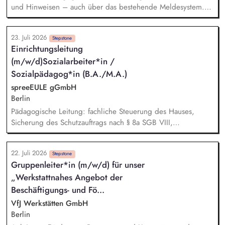
und Hinweisen – auch über das bestehende Meldesystem.
Vermittlung bei Konflikten und Unterstützung bei
Klärungsprozessen. Konzeption und Durchführung von
23. Juli 2026
Schulungen und Sensibilisierungsformaten. Mitwirkung an der
Stepstone
Einrichtungsleitung
Weiterentwicklung von Leitlinien, Verhaltenskodizes und dem
(m/w/d)Sozialarbeiter*in /
Meldesystem. Förderung einer offenen Feedback- und
Beschwerdekultur innerhalb der Organisation.
Sozialpädagog*in (B.A./M.A.)
spreeEULE gGmbH
Berlin
Pädagogische Leitung: fachliche Steuerung des Hauses,
Sicherung des Schutzauftrags nach § 8a SGB VIII,
Verantwortung für eine fundierte Clearing- und Krisenarbeit.
Personalführung: Führung des pädagogischen Teams,
22. Juli 2026
Gestaltung von Dienst- und Fallbesprechungen,
Stepstone
Gruppenleiter*in (m/w/d) für unser
Personalentwicklung und -gespräche. Dienstplangestaltung:
„Werkstattnahes Angebot der
Erstellung und Verantwortung des Dienstplans unter
Beachtung arbeits- und tarifrechtlicher Vorgaben sowie der
Beschäftigungs- und Fö...
Anforderungen einer rund-um-die-Uhr arbeitenden
VfJ Werkstätten GmbH
Einrichtung. Hilfeplanung: Steuerung der
Berlin
einrichtungsseitigen Beteiligung an Verfahren nach § 36 SGB