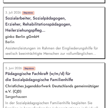
Hilfekonferenzen, Zusammenarbeit mit
Kooperationspartner*innen und Gremienarbeit.
3. Juli 2026
Stepstone
Sozialarbeiter, Sozialpädagogen,
Erzieher, Rehabilitationspädagogen,
Heilerziehungspfleg...
ginko Berlin gGmbH
Berlin
Assistenzleistungen im Rahmen der Eingliederungshilfe für
seelisch beeinträchtigte Menschen zur vollumfänglichen
Teilhabe am gesellschaftlichen Leben Mitwirkung bei der Ziel-
und Leistungsplanung, Kommunikation mit dem Kostenträger
5. Juni 2026
und anderen Leistungserbringern
Stepstone
Pädagogische Fachkraft (w/m/d) für
die Sozialpädagogische Familienhilfe
Christliches Jugenddorfwerk Deutschlands gemeinnütziger
e.V. (CJD)
Sangerhausen
In der Sozialpädagogischen Familienhilfe begleiten Sie