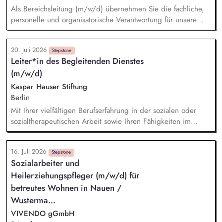
Als Bereichsleitung (m/w/d) übernehmen Sie die fachliche,
personelle und organisatorische Verantwortung für unsere
stationären Hilfen zur Erziehung und gestalten deren
Weiterentwicklung maßgeblich mit. Zu Beginn verantworten
20. Juli 2026
Sie unsere Mutter-/Vater-Kind-Einrichtung mit fünf Plätzen. Im
Stepstone
Leiter*in des Begleitenden Dienstes
weiteren Verlauf begleiten Sie den Aufbau einer familialen
(m/w/d)
Kinder- und Jugend-Wohngruppe mit acht Plätzen sowie die
Entwicklung weiterer ambulanter Unterstützungsangebote für
Kaspar Hauser Stiftung
Familien. Perspektivisch führen Sie rund 16 Mitarbeitende.
Berlin
Mit Ihrer vielfältigen Berufserfahrung in der sozialen oder
sozialtherapeutischen Arbeit sowie Ihren Fähigkeiten im
Führen von Teams bis zu 10 Personen werden Sie die neue
Position der Leitung des Begleitenden Dienstes unserer
16. Juli 2026
WfbM sowie dessen konzeptionelle Weiterentwicklung im
Stepstone
Sozialarbeiter und
Sinne der inklusiven Organisationsentwicklung übernehmen.
Heilerziehungspfleger (m/w/d) für
Sie sind Teil des Leitungsteams unserer WfbM. Sie agieren
dabei einerseits kollegial und auf Augenhöhe mit den
betreutes Wohnen in Nauen /
Kolleg*innen Ihres Teams und nehmen andererseits die
Wusterma...
Aufgaben einer mittleren Führungskraft wahr.
VIVENDO gGmbH