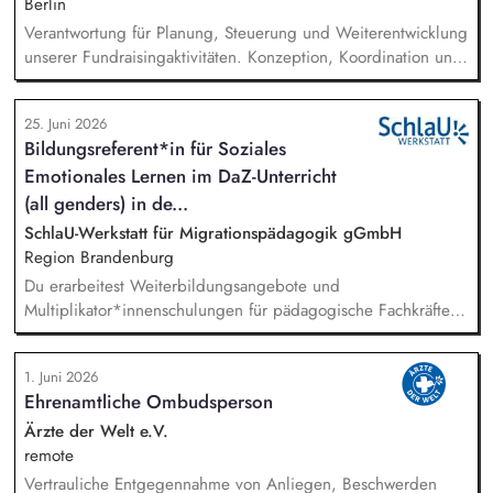
Berlin
Verantwortung für Planung, Steuerung und Weiterentwicklung
unserer Fundraisingaktivitäten. Konzeption, Koordination und
Umsetzung zentraler Fundraisingkampagnen (z. B. Frühjahr,
Jahresende, Aktionen). Aufbau, Pflege und strategische
25. Juni 2026
Weiterentwicklung der Spender:innen‑ und
Bildungsreferent*in für Soziales
Großspender:innen‑Beziehungen. Drittmittelmanagement:
Emotionales Lernen im DaZ-Unterricht
Antragstellung, Berichte, Mittelabrufe und Fristenkontrolle.
Budget‑ und Liquiditätsplanung sowie laufendes
(all genders) in de...
Finanzmonitoring.
SchlaU-Werkstatt für Migrationspädagogik gGmbH
Region Brandenburg
Du erarbeitest Weiterbildungsangebote und
Multiplikator*innenschulungen für pädagogische Fachkräfte,
insbesondere zu Resilienzförderung und sozialem und
emotionalem Lernen für Deutsch-als-Zweitsprache-Lernende.
1. Juni 2026
Du planst und leitest (online) Weiterbildungen und
Ehrenamtliche Ombudsperson
Beratungen für pädagogische Fachkräfte. Du intensivierst und
erweiterst unsere Zusammenarbeit mit Schulen, kommunalen
Ärzte der Welt e.V.
Stellen und anderen Akteur*innen pädagogischer Arbeit in
remote
Brandenburg.
Vertrauliche Entgegennahme von Anliegen, Beschwerden