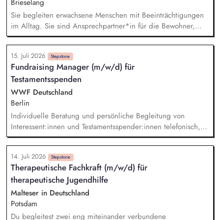
Brieselang
Sie begleiten erwachsene Menschen mit Beeinträchtigungen
im Alltag. Sie sind Ansprechpartner*in für die Bewohner,
Angehörige und Kooperationspartner. Sie entwickeln
gemeinsam mit Klient*innen individuelle Ziele. Sie sorgen
15. Juli 2026
für ein stabiles, wertschätzendes Wohnumfeld. Sie arbeiten
Stepstone
Fundraising Manager (m/w/d) für
mit Behörden, Betreuer*innen und Fachdiensten zusammen.
Testamentsspenden
Sie dokumentieren ihre Arbeit eigenständig und strukturiert.
WWF Deutschland
Berlin
Individuelle Beratung und persönliche Begleitung von
Interessent:innen und Testamentsspender:innen telefonisch,
per E-Mail sowie bei persönlichen Gesprächen Strategische
Weiterentwicklung des Erbschaftsfundraisings und der Donor
14. Juli 2026
Journeys – von der Lead-Akquise über Stewardship bis hin
Stepstone
Therapeutische Fachkraft (m/w/d) für
zur individuellen Förder:innen-Kommunikation Systematische
therapeutische Jugendhilfe
Planung, Steuerung und Umsetzung von Werbemaßnahmen,
Nachlass-Mailings oder Telefonie-Aktionen sowie die
Malteser in Deutschland
Durchführung von analogen und digitalen Veranstaltungen
Potsdam
Erstellung von Kommunikationsmaterialien wie Newsletter,
Du begleitest zwei eng miteinander verbundene