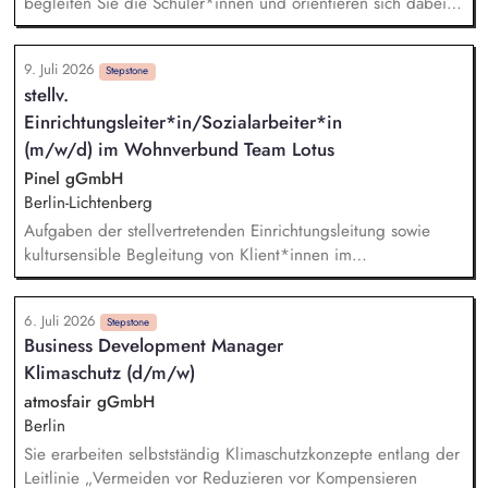
begleiten Sie die Schüler*innen und orientieren sich dabei
an einem mit der Schule abgestimmten, integrierten
Betreuungskonzept. Sie betreuen die Hausaufgaben. Sie
9. Juli 2026
fördern das soziale Lernen in Schulklassen und gestalten den
Stepstone
stellv.
Gruppenalltag. Sie leiten Freizeitangebote und Projekte an.
Einrichtungsleiter*in/Sozialarbeiter*in
Sie führen Eltern- und Familiengespräche und arbeiten
interdisziplinär mit allen Schulpädagog*innen und ggf.
(m/w/d) im Wohnverbund Team Lotus
anderen Fachdiensten zusammen.
Pinel gGmbH
Berlin-Lichtenberg
Aufgaben der stellvertretenden Einrichtungsleitung sowie
kultursensible Begleitung von Klient*innen im
Bezugsbetreuungssystem. Unterstützung der
Einrichtungsleitung und Übernahme wesentlicher Aufgaben
6. Juli 2026
bei deren Abwesenheit. Zusammenarbeit mit der
Stepstone
Business Development Manager
Einrichtungsleitung bei: fachlicher Begleitung der
Klimaschutz (d/m/w)
Betreuungsarbeit und Gewährleistung der Betreuungsqualität,
Ansprechbarkeit und Beratung von Mitarbeiter*innen im
atmosfair gGmbH
Betreuungsalltag, Teamentwicklung und Gestaltung
Berlin
inhaltlicher und struktureller Prozesse, Führen von
Sie erarbeiten selbstständig Klimaschutzkonzepte entlang der
Erstgesprächen mit Klient*innen und Teilnahme an
Leitlinie „Vermeiden vor Reduzieren vor Kompensieren