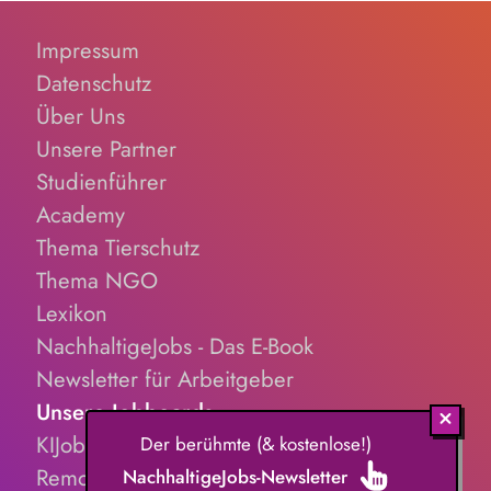
Impressum
Datenschutz
Über Uns
Unsere Partner
Studienführer
Academy
Thema Tierschutz
Thema NGO
Lexikon
NachhaltigeJobs - Das E-Book
Newsletter für Arbeitgeber
Unsere Jobboards
KIJobs.de
Der berühmte (& kostenlose!)
RemoteJobs.de
NachhaltigeJobs-Newsletter