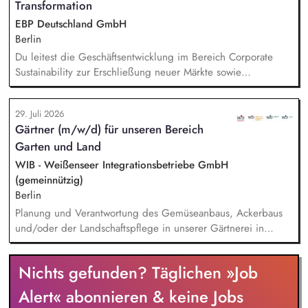
Transformation
EBP Deutschland GmbH
Berlin
Du leitest die Geschäftsentwicklung im Bereich Corporate
Sustainability zur Erschließung neuer Märkte sowie
Entwicklung von Geschäftsmodellen. Dabei arbeitest du eng
mit einem bestehenden Team zusammen und entwickelst
29. Juli 2026
dieses gemeinsam mit erfahrenen Projektleiter*innen weiter.
Gärtner (m/w/d) für unseren Bereich
Zu Deinen Aufgaben gehören vor allem:
Garten und Land
Strategieentwicklung: Entwurf und Umsetzung von
Wachstumsstrategie und Geschäftsmodellen, Trendanalysen:
WIB - Weißenseer Integrationsbetriebe GmbH
Frühzeitige Identifikation von Branchen- und
(gemeinnützig)
Regulatoriktrends, Partnermanagement: Aufbau von
Berlin
strategischen Partnerschaften, Kooperationen und
Planung und Verantwortung des Gemüseanbaus, Ackerbaus
Netzwerken, Akquisition von Aufträgen, Neukunden und
und/oder der Landschaftspflege in unserer Gärtnerei in
Projekten.
Berlin-Malchow, Umsetzung eines zertifizierten Bio-Anbaus,
fachliche Anleitung und Unterstützung der Teilnehmenden
Nichts gefunden? Täglichen »Job
und Beschäftigten, Organisation der Arbeitsabläufe und einer
zweckmäßigen Arbeitsplatzgestaltung, Überwachung der
Alert« abonnieren & keine Jobs
Einhaltung von Gesundheits-, Arbeitsschutz- und