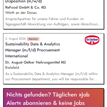
Disposition (m/w/d)
Berichtssystem CSRD und Risikomanagement Analysieren
regulatorischer Nachhaltigkeitsanforderungen für CSRD sowie
ReFood GmbH & Co. KG
entsprechende gesetzliche Risikomanagement
Wörth an der Donau
Berichtspflichten Aufbau und Weiterentwicklung von internen
Ansprechpartner für unsere Fahrer und Kunden im
Kontrollsystemen (IKS)
Tagesgeschäft Abwicklung von Aufträgen, sowie Abrechnung
von erbrachten Leistungen Bearbeitung der eingehenden
Anfragen und Aufträge sowie von
5. August 2026
kaufmännischen/administrativen Themen Sicherstellung der
Stepstone
Sustainability Data & Analytics
Betriebsbereitschaft unseres Fuhrparks Laufende Überprüfung
Manager (m/f/d) Procruement
und Optimierung der Logistikprozesse Pflege der
Arbeitsnachweise der gewerblichen Mitarbeiter und Kontrolle
International
der Einhaltung der gesetzlichen Vorgaben
Dr. August Oetker Nahrungsmittel KG
Bielefeld
As a Sustainability Data & Analytics Manager (m/f/d) within
our Procurement department, you will be responsible for
managing sustainability-related data and translating
sustainability requirements into data, system, and reporting
Nichts gefunden? Täglichen »Job
solutions. You will be responsible for the functional
management of data across relevant IT systems and data
Alert« abonnieren & keine Jobs
landscapes, including SAP MM/BW, CO₂ accounting tool,