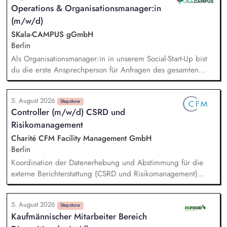
Operations & Organisationsmanager:in
Entscheidungen Koordination und Leitung der
(m/w/d)
Nachhaltigkeitsprojekte inkl. Planung, Umsetzung und
Monitoring Initiierung von Veränderungsprozessen und aktive
SKala-CAMPUS gGmbH
Gestaltung des Transformationswegs zur nachhaltigen
Berlin
Finanzwirtschaft
Als Organisationsmanager:in in unserem Social-Start-Up bist
du die erste Ansprechperson für Anfragen des gesamten
Teams. Du unterstützt mit durchdachten Prozessen, passenden
Tools und individueller Beratung. Dabei schaust du über den
5. August 2026
Tellerrand, erkennst Bedarfe frühzeitig und findest
Stepstone
Controller (m/w/d) CSRD und
pragmatische Lösungen, bevor aus kleinen Reibungen große
Risikomanagement
Hürden werden. Du gestaltest und entwickelst Prozesse
kreativ weiter und stellst sicher, dass sie im Alltag umgesetzt
Charité CFM Facility Management GmbH
werden und Wirkung entfalten.
Berlin
Koordination der Datenerhebung und Abstimmung für die
externe Berichterstattung (CSRD und Risikomanagement)
Steuerung des Gesamtprozesses der externen
Berichterstattung Sicherstellung einer fristgerechten und
5. August 2026
qualitativ hochwertigen Umsetzung in Zusammenarbeit mit
Stepstone
Kaufmännischer Mitarbeiter Bereich
den beteiligten Fachbereichen Entwicklung & Einführung des