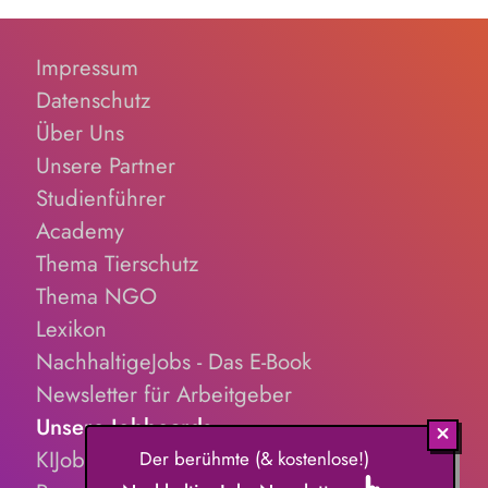
Impressum
Datenschutz
Über Uns
Unsere Partner
Studienführer
Academy
Thema Tierschutz
Thema NGO
Lexikon
NachhaltigeJobs - Das E-Book
Newsletter für Arbeitgeber
Unsere Jobboards
KIJobs.de
Der berühmte (& kostenlose!)