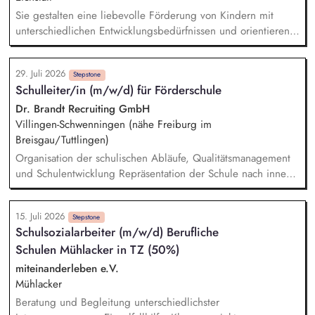
Sie gestalten eine liebevolle Förderung von Kindern mit
unterschiedlichen Entwicklungsbedürfnissen und orientieren
sich dabei an ihren individuellen Stärken und Ressourcen.
Sie begleiten die Kinder beim Übergang vom Kindergarten
29. Juli 2026
in die Schule und unterstützen sie dabei, mehr
Stepstone
Schulleiter/in (m/w/d) für Förderschule
Selbstständigkeit und Vertrauen in die eigenen Fähigkeiten
zu entwickeln. Sie erstellen individuelle Förderpläne und
Dr. Brandt Recruiting GmbH
dokumentieren die Entwicklungsfortschritte der Kinder
Villingen-Schwenningen (nähe Freiburg im
fachlich und ressourcenorientiert. Sie arbeiten vertrauensvoll
Breisgau/Tuttlingen)
mit Eltern, Schulen und weiteren Fachkräften zusammen und
Organisation der schulischen Abläufe, Qualitätsmanagement
gestalten gemeinsam bestmögliche
und Schulentwicklung Repräsentation der Schule nach innen
Entwicklungsbedingungen für die Kinder.
und außen Teilnahme an (dienstlichen) Veranstaltungen (z.B.
Konferenzen, Tag der offenen Tür, Empfänge) Gerne
15. Juli 2026
Durchführung von Unterricht, der Stundenumfang kann
Stepstone
Schulsozialarbeiter (m/w/d) Berufliche
individuell abgesprochen werden
Schulen Mühlacker in TZ (50%)
miteinanderleben e.V.
Mühlacker
Beratung und Begleitung unterschiedlichster