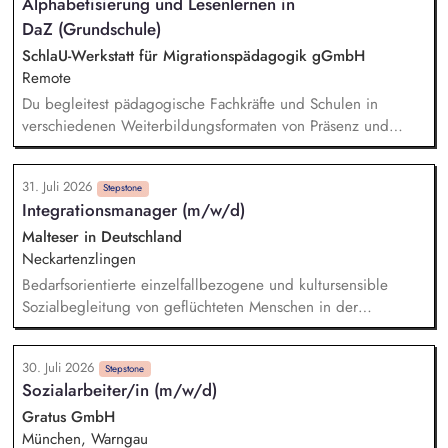
Alphabetisierung und Lesenlernen in
DaZ (Grundschule)
SchlaU-Werkstatt für Migrationspädagogik gGmbH
Remote
Du begleitest pädagogische Fachkräfte und Schulen in
verschiedenen Weiterbildungsformaten von Präsenz und
Online-Workshops bis hin zu pädogischen Tagen und erstellst
Online-Selbstlernkurse für unsere Plattform schlau-lernen.org.
31. Juli 2026
Die inhaltlichen Schwerpunkte liegen dabei auf den
Stepstone
Integrationsmanager (m/w/d)
Bereichen Lesen lernen, Mehrsprachigkeitsbewusstsein und
Alphabetisierung in der Grundschule.
Malteser in Deutschland
Neckartenzlingen
Bedarfsorientierte einzelfallbezogene und kultursensible
Sozialbegleitung von geflüchteten Menschen in der
Anschlussunterbringung im GVV Neckartenzlingen (Beratung
bei Fragen rund um die Themen Arbeit, Wohnen,
30. Juli 2026
Gesundheit und Finanzen) Zusammenarbeit mit den
Stepstone
Sozialarbeiter/in (m/w/d)
Behörden der Flüchtlingsarbeit (Jobcenter, Kommune etc.)
Einbindung und Ansprechpartner (m/w/d) für Ehrenamtliche
Gratus GmbH
Erstellung und Auswertung von Integrationsverläufen
München, Warngau