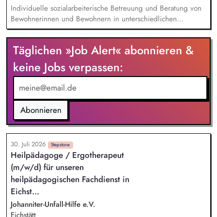
Netzwerkarbeit im Sozialraum
Individuelle sozialarbeiterische Betreuung und Beratung von
Bewohnerinnen und Bewohnern in unterschiedlichen
Lebenslagen Unterstützung bei administrativen
Angelegenheiten, Behördengängen sowie im Kontakt mit
Täglichen »Job Alert« abonnieren &
Ämtern und Institutionen Begleitung von
Integrationsprozessen und Förderung der gesellschaftlichen
keine Jobs verpassen:
Teilhabe Unterstützung bei der Orientierung im deutschen
Hilfs-, Bildungs- und Gesundheitssystem Beratung in sozialen,
familiären und persönlichen Fragestellungen
Konfliktmanagement sowie Unterstützung bei Krisen- und
Abonnieren
Problemlagen
30. Juli 2026
Stepstone
Heilpädagoge / Ergotherapeut
(m/w/d) für unseren
heilpädagogischen Fachdienst in
Eichst...
Johanniter-Unfall-Hilfe e.V.
Eichstätt