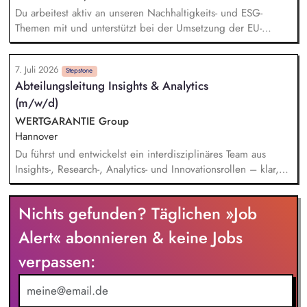
Du arbeitest aktiv an unseren Nachhaltigkeits- und ESG-
Themen mit und unterstützt bei der Umsetzung der EU-
Taxonomie. Du analysierst Nachhaltigkeitsdaten, bereitest
diese auf und leistest damit einen wichtigen Beitrag zum
7. Juli 2026
Konzernreporting. Du erstellst aussagekräftige Präsentationen
Stepstone
Abteilungsleitung Insights & Analytics
für das Finanzreporting. Du wirkst bei der Einführung einer
(m/w/d)
modernen Business-Intelligence-Lösung (BI) zur
Digitalisierung unseres Nachhaltigkeitsreportings mit.
WERTGARANTIE Group
Hannover
Du führst und entwickelst ein interdisziplinäres Team aus
Insights-, Research-, Analytics- und Innovationsrollen – klar,
wertschätzend und ergebnisorientiert. Du richtest alle
Insights-, Analytics- und Research-Aktivitäten konsequent an
Nichts gefunden? Täglichen »Job
der CX- und ROCX-Strategie des Unternehmens aus und
sorgst für deren wirksame Umsetzung im Tagesgeschäft. Du
Alert« abonnieren & keine Jobs
stellst sicher, dass Marktforschungs- und Research-Ergebnisse
verpassen:
(z. B. Kunden-, Journey-, Markt- und Wettbewerbsstudien) in
operative Entscheidungen, Kommunikation und CX-
Weiterentwicklung einfließen. Du verantwortest CX-, Journey-
und ROCX-KPIs, Dashboards und Reportings – von der