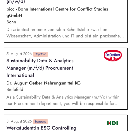
(m/w/d)
bicc - Bonn International Centre for Conflict Studies
gGmbH
Bonn
Du arbeitest an einer zentralen Schnittstelle zwischen
Wissenschaft, Administration und IT und bist ein praxisnaher
Allrounder in den verschiedenen Themenbereichen. In dieser
Rolle betreust Du unsere Bibliothek, entwickelst unser
5. August 2026
Forschungsinformationssystem (FIS) und das institutionelle
Stepstone
Sustainability Data & Analytics
Forschungsdatenmanagement (FDM) weiter. Du sicherst die
Manager (m/f/d) Procruement
Qualität und Nachvollziehbarkeit von
Forschungsinformationen und unterstützt durch Analysen,
International
Kennzahlen und Berichte die strategische Steuerung des
Dr. August Oetker Nahrungsmittel KG
Instituts.
Bielefeld
As a Sustainability Data & Analytics Manager (m/f/d) within
our Procurement department, you will be responsible for
managing sustainability-related data and translating
sustainability requirements into data, system, and reporting
3. August 2026
solutions. You will be responsible for the functional
Stepstone
Werkstudent:in ESG Controlling
management of data across relevant IT systems and data