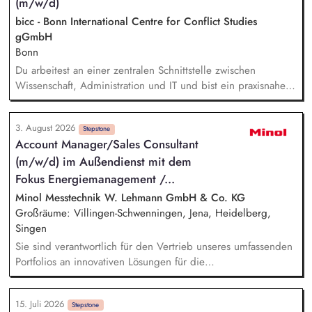
(m/w/d)
bicc - Bonn International Centre for Conflict Studies
gGmbH
Bonn
Du arbeitest an einer zentralen Schnittstelle zwischen
Wissenschaft, Administration und IT und bist ein praxisnaher
Allrounder in den verschiedenen Themenbereichen. In dieser
Rolle betreust Du unsere Bibliothek, entwickelst unser
3. August 2026
Forschungsinformationssystem (FIS) und das institutionelle
Stepstone
Account Manager/Sales Consultant
Forschungsdatenmanagement (FDM) weiter. Du sicherst die
(m/w/d) im Außendienst mit dem
Qualität und Nachvollziehbarkeit von
Forschungsinformationen und unterstützt durch Analysen,
Fokus Energiemanagement /...
Kennzahlen und Berichte die strategische Steuerung des
Minol Messtechnik W. Lehmann GmbH & Co. KG
Instituts.
Großräume: Villingen-Schwenningen, Jena, Heidelberg,
Singen
Sie sind verantwortlich für den Vertrieb unseres umfassenden
Portfolios an innovativen Lösungen für die
Wohnungswirtschaft (Abrechnungsdienstleistung,
Energiemanagement, Immobilienservices). Sie betreuen und
15. Juli 2026
beraten unsere Kunden innerhalb Ihres Vertriebsgebietes und
Stepstone