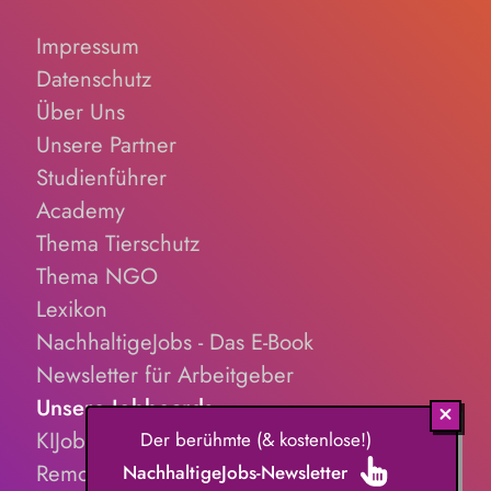
Impressum
Datenschutz
Über Uns
Unsere Partner
Studienführer
Academy
Thema Tierschutz
Thema NGO
Lexikon
NachhaltigeJobs - Das E-Book
Newsletter für Arbeitgeber
Unsere Jobboards
KIJobs.de
Der berühmte (& kostenlose!)
RemoteJobs.de
NachhaltigeJobs-Newsletter