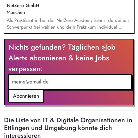
NetZero GmbH
München
Als Praktikant:in bei der NetZero Academy kannst du deinen
Schwerpunkt frei wählen und dein Praktikum individuell
gestalten. Je nach Erfahrung und Qualifikation bieten wir
Junior- und Senior-Praktika an. - Praktikum Sales: Kund:innen
Nichts gefunden? Täglichen »Job
beraten, Marktanalysen erstellen, Verkaufsstrategien für neue
Zielgruppen im Bereich Nachhaltigkeit entwickeln - Praktikum
Alert« abonnieren & keine Jobs
Marketing: Content erstellen, Kampagnenplanung
verpassen:
unterstützen, Analysen & Recherche durchführen - Praktikum
Operations: Kundenanfragen bearbeiten, Support- und
Betriebsaufgaben übernehmen - Praktikum Education:
Unterstützung bei Schulungsunterlagen, CO2-Impact
Bewertung, KI-Workflows für Energieberater entwickeln -
Abonnieren
Praktikum Tech: Digitale Lernplattform weiterentwickeln,
Workflows automatisieren, Low- und No-Code-Tools einsetzen
Die Liste von IT & Digitale Organisationen in
Ettlingen und Umgebung könnte dich
interessieren