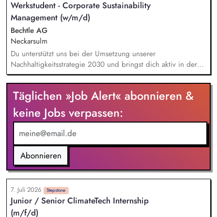
Werkstudent - Corporate Sustainability
bauen ein starkes eigenes Netzwerk in der
Management (w/m/d)
Immobilienwirtschaft auf. Im Rahmen des
Kundenbeziehungsmanagements nehmen Sie auch an
Bechtle AG
Kundenveranstaltungen und Messen teil. Sie erkennen und
Neckarsulm
analysieren Kundenanforderungen und erarbeiten passende
Du unterstützt uns bei der Umsetzung unserer
Lösungsansätze.
Nachhaltigkeitsstrategie 2030 und bringst dich aktiv in deren
Weiterentwicklung über alle Handlungsfelder hinweg ein.
Dabei arbeitest du an unterschiedlichen Initiativen und
Täglichen »Job Alert« abonnieren &
Themen entlang unserer Nachhaltigkeitsdimensionen und
unterstützt bei der Integration nachhaltiger Ansätze in unsere
keine Jobs verpassen:
Unternehmensprozesse. Ein weiterer Schwerpunkt deiner
Tätigkeit liegt in der Unterstützung bei der Umsetzung und
Weiterentwicklung regulatorischer Anforderungen im Bereich
Nachhaltigkeit, beispielsweise im Kontext von CSRD/ESRS
Abonnieren
oder der EU-Taxonomie.
7. Juli 2026
Stepstone
Junior / Senior ClimateTech Internship
(m/f/d)