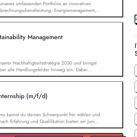
 unseres umfassenden Portfolios an innovativen
Abrechnungsdienstleistung, Energiemanagement,
beraten unsere Kunden innerhalb Ihres
 eigenes Netzwerk in der Immobilienwirtschaft
managements nehmen Sie auch an
tainability Management
 Sie erkennen und analysieren
assende Lösungsansätze.
serer Nachhaltigkeitsstrategie 2030 und bringst
über alle Handlungsfelder hinweg ein. Dabei
ativen und Themen entlang unserer
tzt bei der Integration nachhaltiger Ansätze in
er Schwerpunkt deiner Tätigkeit liegt in der
Internship (m/f/d)
eiterentwicklung regulatorischer Anforderungen
ise im Kontext von CSRD/ESRS oder der EU-
emy kannst du deinen Schwerpunkt frei wählen und
nach Erfahrung und Qualifikation bieten wir Junior-
 im Bereich Nachhaltigkeit entwickeln - Praktikum