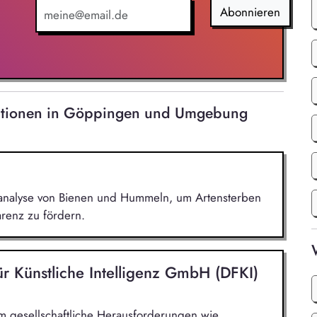
enplanung unterstützen, Analysen & Recherche
Abonnieren
ndenanfragen bearbeiten, Support- und
m Education: Unterstützung bei
ung, KI-Workflows für Energieberater entwickeln -
eiterentwickeln, Workflows automatisieren, Low-
isationen in Göppingen und Umgebung
ensanalyse von Bienen und Hummeln, um Artensterben
renz zu fördern.
r Künstliche Intelligenz GmbH (DFKI)
m gesellschaftliche Herausforderungen wie