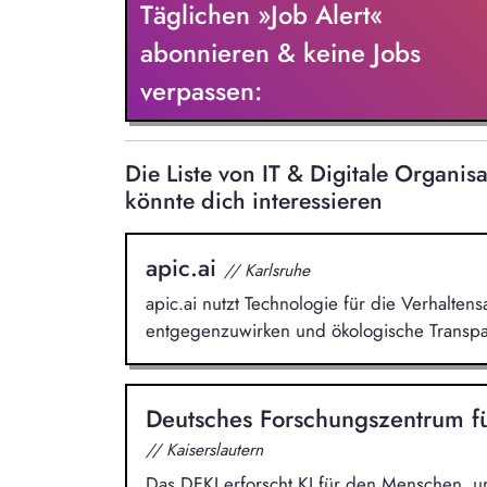
Täglichen »Job Alert«
Marketing: Content erstellen, Kampagn
durchführen - Praktikum Operations: Ku
abonnieren & keine Jobs
Betriebsaufgaben übernehmen - Praktiku
verpassen:
Schulungsunterlagen, CO2-Impact Bewert
Praktikum Tech: Digitale Lernplattform w
und No-Code-Tools einsetzen
Die Liste von IT & Digitale Organ
könnte dich interessieren
apic.ai
// Karlsruhe
apic.ai nutzt Technologie für die Verhalt
entgegenzuwirken und ökologische Transpa
Deutsches Forschungszentrum fü
// Kaiserslautern
Das DFKI erforscht KI für den Menschen, u