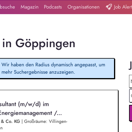
obsuche
Magazin
Podcasts
Organisationen
Job Aler
s in Göppingen
Wir haben den Radius dynamisch angepasst, um
mehr Suchergebnisse anzuzeigen.
ultant (m/w/d) im
Energiemanagement /...
H & Co. KG
|
Großräume: Villingen-
en