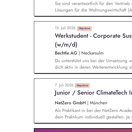
Sie sind verantwortlich für den Vertrieb
Lösungen für die Wohnungswirtschaft (
Immobilienservices). Sie betreuen und 
Vertriebsgebietes und bauen ein starkes
15. Juli 2026
auf. Im Rahmen des Kundenbeziehungs
Stepstone
Werkstudent - Corporate Sus
Kundenveranstaltungen und Messen teil.
Kundenanforderungen und erarbeiten p
(w/m/d)
Bechtle AG
|
Neckarsulm
Du unterstützt uns bei der Umsetzung un
dich aktiv in deren Weiterentwicklung 
arbeitest du an unterschiedlichen Initi
Nachhaltigkeitsdimensionen und unterstü
7. Juli 2026
unsere Unternehmensprozesse. Ein weiter
Stepstone
Junior / Senior ClimateTech 
Unterstützung bei der Umsetzung und W
im Bereich Nachhaltigkeit, beispielswe
NetZero GmbH
|
München
Taxonomie.
Als Praktikant:in bei der NetZero Acad
dein Praktikum individuell gestalten. Je 
und Senior-Praktika an. - Praktikum Sales: Kund:innen beraten, Marktanalysen erstellen,
Verkaufsstrategien für neue Zielgruppen