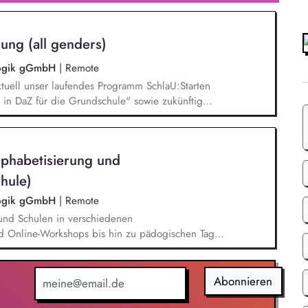
d Aktionen, beispielsweise durch das Sammeln
ung (all genders)
agogik gGmbH
|
Remote
tuell unser laufendes Programm SchlaU:Starten
in DaZ für die Grundschule" sowie zukünftig
ne Projekte mit den Schwerpunkten
es Deutschlernen von der Grundschule bis in die
nbildung entwickelt in seinen Projekten dazu
lphabetisierung und
errichtsmaterialien und begleitet pädagogische
eiterbildungsangeboten online wie offline.
hule)
agogik gGmbH
|
Remote
und Schulen in verschiedenen
d Online-Workshops bis hin zu pädogischen Tagen
unsere Plattform schlau-lernen.org. Die inhaltlichen
eichen Lesen lernen,
betisierung in der Grundschule.
Abonnieren