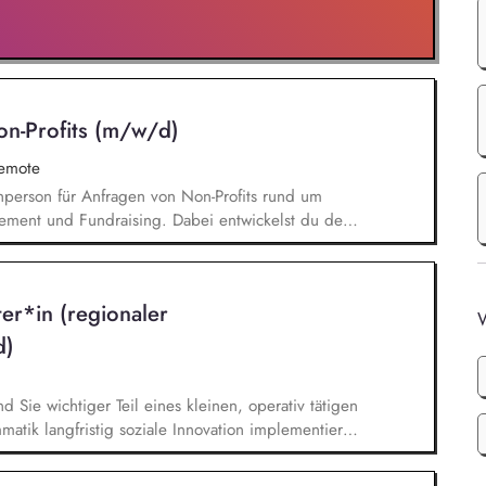
on-Profits (m/w/d)
remote
chperson für Anfragen von Non-Profits rund um
ement und Fundraising. Dabei entwickelst du den
Angebotserstellung bis zur eigenverantwortlichen
erausforderungen entwickelst du passgenaue
ionen zu zentralen Fragen ihrer finanziellen
ter*in (regionaler
icklung.
W
d)
nd Sie wichtiger Teil eines kleinen, operativ tätigen
atik langfristig soziale Innovation implementiert.
bei der Umsetzung der Stiftungsprogrammatik und
gsstrategie der Stiftung weiter. Sie übersetzen