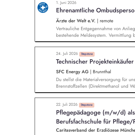
1. Juni 2026
wissenschaftliche Erkenntnisse in allt
Ehrenamtliche Ombudsperso
Stiftungsprogrammatik.
Ärzte der Welt e.V.
|
remote
Vertrauliche Entgegennahme von Anlie
bestehende Meldesystem. Vermittlung be
Klärungsprozessen. Konzeption und Du
Sensibilisierungsformaten. Mitwirkung a
24. Juli 2026
Verhaltenskodizes und dem Meldesystem
Stepstone
Technischer Projekteinkäufer
Beschwerdekultur innerhalb der Organis
SFC Energy AG
|
Brunnthal
Du stellst die Materialversorgung für u
Brennstoffzellen (Direktmethanol und Wa
Abstimmung mit Deinen Kollegen (m/w/
Produktmanagement und Projektleitung de
22. Juli 2026
Angebote ein und bewertest diese unte
Stepstone
Pflegepädagoge (m/w/d) als 
Gesichtspunkten. Bei Bedarf recherchier
Lieferanten und hast bis zur Produkt- un
Berufsfachschule für Pflege/Pf
Caritasverband der Erzdiözese Münche