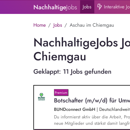
Nachhaltige
Jobs
Jobs
Interaktive J
Home
Jobs
Aschau im Chiemgau
NachhaltigeJobs J
Chiemgau
Geklappt: 11 Jobs gefunden
Premium
Botschafter (m/w/d) für Umw
BUNDconnect GmbH
|
Deutschlandweit
Du informierst aktiv über die Arbeit,
neue Mitglieder und stärkst damit langf
beantwortest Fragen zu Umwelt-, Arten