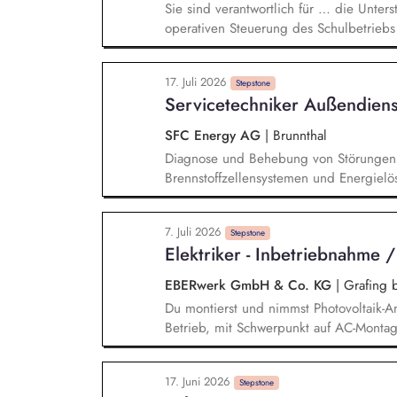
Sie sind verantwortlich für … die Unters
operativen Steuerung des Schulbetrieb
Weiterentwicklung sowie an der Qualit
didaktischer Konzepte die fachliche Beg
17. Juli 2026
sowie die Förderung einer professionel
Stepstone
Servicetechniker Außendien
Übernahme eigener Lehrtätigkeit in The
Zusammenarbeit mit Praxispartnern und e
SFC Energy AG
|
Brunnthal
Diagnose und Behebung von Störungen,
Brennstoffzellensystemen und Energiel
vor Ort. Installation von Brennstoffze
technischen Anforderungen und geltend
7. Juli 2026
Inbetriebnahmen, Wartungs- und Inspekt
Stepstone
Elektriker - Inbetriebnahme 
den Wartungsplänen. Schulung des Kun
und Instandhaltung von Brennstoffzelle
EBERwerk GmbH & Co. KG
|
Grafing 
Du montierst und nimmst Photovoltaik-A
Betrieb, mit Schwerpunkt auf AC-Montage.
vor. Du führst Kundentermine vor Ort zu
übernimmst die Abnahme, Inbetriebnahm
17. Juni 2026
beim Kund:innen vor Ort. Du führst Ser
Stepstone