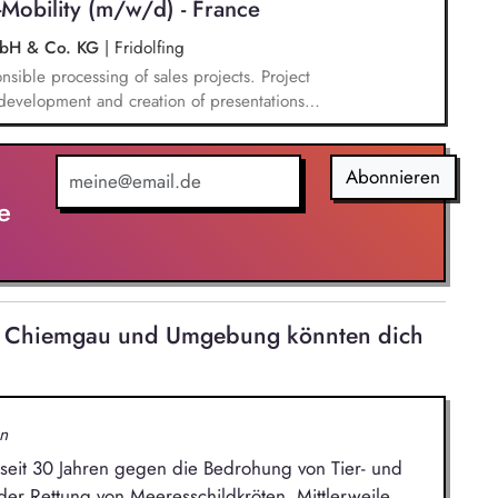
Mobility (m/w/d) - France
mbH & Co. KG
|
Fridolfing
ible processing of sales projects. Project
 development and creation of presentations
roduct management. Independant negotiating
 new product projects as a sales contact, from
ponsibility for profitable sales growth, customer
Abonnieren
 business opportunities. Elaboration of market
e
im Chiemgau und Umgebung könnten dich
n
t seit 30 Jahren gegen die Bedrohung von Tier- und
der Rettung von Meeresschildkröten. Mittlerweile