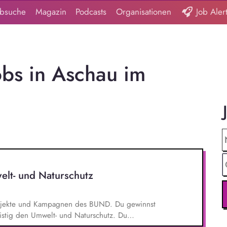
obsuche
Magazin
Podcasts
Organisationen
Job Aler
obs in Aschau im
elt- und Naturschutz
 Projekte und Kampagnen des BUND. Du gewinnst
ristig den Umwelt- und Naturschutz. Du
- und Klimaschutz nach bestem Wissen und