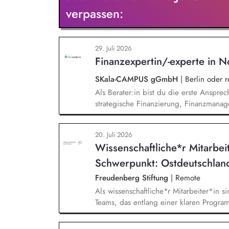
verpassen:
29. Juli 2026
Finanzexpertin/-experte in N
SKala-CAMPUS gGmbH
|
Berlin oder 
Als Berater:in bist du die erste Anspre
strategische Finanzierung, Finanzmanag
gesamten Prozess von der Anfrage über 
Umsetzung. Auf Basis der jeweiligen H
20. Juli 2026
Beratungsprozesse und berätst Organisat
Wissenschaftliche*r Mitarbei
Steuerung und strategischen Weiterentw
Schwerpunkt: Ostdeutschlan
Freudenberg Stiftung
|
Remote
Als wissenschaftliche*r Mitarbeiter*in si
Teams, das entlang einer klaren Programm
Sie unterstützen die Geschäftsführung 
entwickeln dabei die Internationalisierun