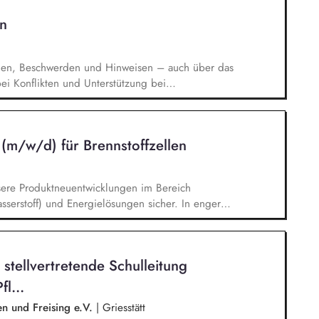
agsangebundene Handlungsansätze entlang unserer
n
gen, Beschwerden und Hinweisen – auch über das
i Konflikten und Unterstützung bei
rchführung von Schulungen und
n der Weiterentwicklung von Leitlinien,
. Förderung einer offenen Feedback- und
 (m/w/d) für Brennstoffzellen
ation.
nsere Produktneuentwicklungen im Bereich
sserstoff) und Energielösungen sicher. In enger
d) aus den Bereichen Entwicklung,
finierst Du das benötigte Material, holst
r technischen und kaufmännischen
stellvertretende Schulleitung
st Du neue Beschaffungsquellen, qualifizierst
d Prozessfreigabe stets die beste Lösung im Blick.
l...
n und Freising e.V.
|
Griesstätt