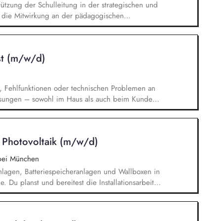
tützung der Schulleitung in der strategischen und
s die Mitwirkung an der pädagogischen
ätsentwicklung und Umsetzung moderner
leitung und Unterstützung des Lehrkräfte-Teams
len, wertschätzenden Zusammenarbeit die
st (m/w/d)
orie und Praxis die Pflege und den Ausbau der
xternen Institutionen
 Fehlfunktionen oder technischen Problemen an
ösungen – sowohl im Haus als auch beim Kunden
llensystemen an Kundenstandorten gemäß den
en Sicherheitsstandards. Durchführung von
ionsarbeiten an Brennstoffzellensystemen gemäß
/ Photovoltaik (m/w/d)
denpersonals in der sicheren Bedienung, Wartung
nsystemen.
bei München
nlagen, Batteriespeicheranlagen und Wallboxen in
 Du planst und bereitest die Installationsarbeiten
r technischen Planung der Installation durch. Du
e und Dokumentation der installierten Anlagen
vice-Einsätze vor Ort zur Fehlerbehebung und