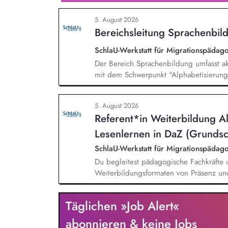
Gewissen. Du unterstützt Kampagnen un
5. August 2026
von Unterschriften für Petitionen.
Bereichsleitung Sprachenbild
SchlaU-Werkstatt für Migrationspäd
Der Bereich Sprachenbildung umfasst ak
mit dem Schwerpunkt "Alphabetisierung 
weitere auf Unterrichtsmaterial bezoge
sprachensensibles und rassismuskritisch
5. August 2026
Berufliche Bildung. Der Bereich Sprache
Referent*in Weiterbildung A
zielgruppengerechte und innovative Unt
Fachkräfte mit daran angeschlossenen W
Lesenlernen in DaZ (Grundsc
SchlaU-Werkstatt für Migrationspäd
Du begleitest pädagogische Fachkräfte 
Weiterbildungsformaten von Präsenz un
und erstellst Online-Selbstlernkurse für 
Schwerpunkte liegen dabei auf den Ber
Täglichen »Job Alert«
Mehrsprachigkeitsbewusstsein und Alpha
abonnieren & keine Jobs