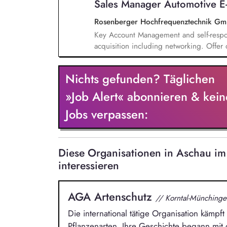
Sales Manager Automotive E-
Entstörung durch.
Rosenberger Hochfrequenztechnik G
Key Account Management and self-respons
acquisition including networking. Offer
together with other department, e.g. p
within agreed frameworks. Accompanying
Nichts gefunden? Täglichen
the offer phase to series production. Res
satisfaction and the development of new
»Job Alert« abonnieren & kein
potential and new trends.
Jobs verpassen:
Diese Organisationen in Aschau 
interessieren
AGA Artenschutz
// Korntal-Münchinge
Die international tätige Organisation kämpf
Pflanzenarten. Ihre Geschichte begann mit 