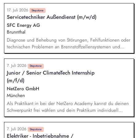
Photovoltaik und Dachsanierungen. Die Rolle verbindet
17. Juli 2026
Projektmanagement, eigene Planungsleistungen und
Stepstone
Servicetechniker Außendienst (m/w/d)
Kundenberatung mit einem Anteil klassischer
Bauüberwachung: Du bist regelmäßig auf unseren Baustellen
SFC Energy AG
und bei Kunden vor Ort (ca. 20–30 %, deutschlandweit),
Brunnthal
den Rest Deiner Arbeit gestaltest Du flexibel – auch im
Diagnose und Behebung von Störungen, Fehlfunktionen oder
Homeoffice.
technischen Problemen an Brennstoffzellensystemen und
Energielösungen – sowohl im Haus als auch beim Kunden
vor Ort. Installation von Brennstoffzellensystemen an
7. Juli 2026
Kundenstandorten gemäß den technischen Anforderungen
Stepstone
Junior / Senior ClimateTech Internship
und geltenden Sicherheitsstandards. Durchführung von
(m/f/d)
Inbetriebnahmen, Wartungs- und Inspektionsarbeiten an
Brennstoffzellensystemen gemäß den Wartungsplänen.
NetZero GmbH
Schulung des Kundenpersonals in der sicheren Bedienung,
München
Wartung und Instandhaltung von Brennstoffzellensystemen.
Als Praktikant:in bei der NetZero Academy kannst du deinen
Schwerpunkt frei wählen und dein Praktikum individuell
gestalten. Je nach Erfahrung und Qualifikation bieten wir
Junior- und Senior-Praktika an. - Praktikum Sales: Kund:innen
7. Juli 2026
beraten, Marktanalysen erstellen, Verkaufsstrategien für neue
Stepstone
Elektriker - Inbetriebnahme /
Zielgruppen im Bereich Nachhaltigkeit entwickeln - Praktikum