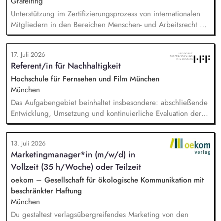
Gräfelfing
Unterstützung im Zertifizierungsprozess von internationalen
Mitgliedern in den Bereichen Menschen- und Arbeitsrecht mit
Schwerpunkt auf Spanien, Lateinamerika und Indien. Analyse
und Überprüfung von Audit-Berichten und
17. Juli 2026
zertifizierungsrelevanten Unterlagen, wie Lohnberechnungen,
Referent/in für Nachhaltigkeit
Arbeitszeiterfassungen und Tarifverträgen. Durchführung von
Qualitätssicherungsbesuchen in Spanien und weltweit.
Hochschule für Fernsehen und Film München
Weiterentwicklung der Naturland Richtlinien Soziale
München
Verantwortung sowie des Kontroll- und Zertifizierungssystems.
Das Aufgabengebiet beinhaltet insbesondere: abschließende
Durchführung regionalspezifischer Schulungen für externe
Entwicklung, Umsetzung und kontinuierliche Evaluation der
Kontrollstellen sowie Webinaren und Workshops zu
HFF-eigenen Nachhaltigkeitsstrategie, Begleitung,
Sozialstandards, Menschen- und Arbeitsrechten.
Koordination und Umsetzung konkreter Projekte und
13. Juli 2026
Maßnahmen der Nachhaltigkeitsstrategie, Erstellung und
Marketingmanager*in (m/w/d) in
Koordination der THG-Bilanzierung sowie Entwicklung und
Vollzeit (35 h/Woche) oder Teilzeit
Implementierung von Treibhausgas-Reduktionspfaden.
Außerdem Anpassung und Implementierung eines auf
oekom – Gesellschaft für ökologische Kommunikation mit
studentische Produktionen angepassten Green Producing.
beschränkter Haftung
München
Du gestaltest verlagsübergreifendes Marketing von den