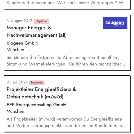
Kundenbedürfnissen aus: Wer sind unsere Zielgruppen? Was
bewegt sie? Wo erreichen wir sie? Du gehst in Verbindung
mit unseren Kund*innen und entwickelst daraus
3. August 2026
Marketingstrategien, konkrete Maßnahmen und neue Formate.
Stepstone
Manager Energie- &
Du misst, was funktioniert, und ziehst daraus selbstständig
Nachweismanagement (all)
Konsequenzen. Du verantwortest das operative Marketing für
unsere Publikumszeitschriften BIO, Slow Food Magazin und
biogeen GmbH
Natürlich Gärtnern: Newsletter, Social Media, Website,
München
Kooperationen – in enger Abstimmung mit Vertrieb und
Sie steuern die fristgerechte Abrechnung von Biomethan-,
Anzeigenverkauf.
Strom- und Wärmelieferungen. Sie führen den rechtssicheren
Nachweis für nachhaltig erzeugtes Biomethan über Systeme
wie Nabisy, SURE sowie das dena-Biomethanregister. Sie
21. Juli 2026
übernehmen das operative Nominierungsmanagement an den
Stepstone
Projektleiter Energieeffizienz &
Schnittstellen des Energiemarktes. Sie analysieren komplexe
Gebäudetechnik (m/w/d)
Datensätze, erstellen aussagekräftige energiewirtschaftliche
Reports und sichern eine hohe Datenqualität für interne
EEP Energieconsulting GmbH
Schnittstellen und Managemententscheidungen.
München
Als Projektleiter (m/w/d) verantwortest Du Energieeffizienz-
und Modernisierungsprojekte von der ersten Kundenberatung
bis zur Übergabe – mit Schwerpunkt auf Lüftungsanlagen,