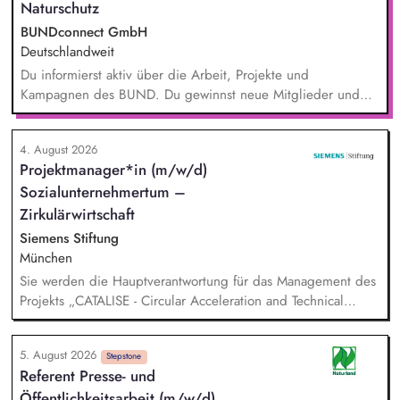
Naturschutz
BUNDconnect GmbH
Deutschlandweit
Du informierst aktiv über die Arbeit, Projekte und
Kampagnen des BUND. Du gewinnst neue Mitglieder und
stärkst damit langfristig den Umwelt- und Naturschutz. Du
beantwortest Fragen zu Umwelt-, Arten- und Klimaschutz nach
4. August 2026
bestem Wissen und Gewissen. Du unterstützt Kampagnen
Projektmanager*in (m/w/d)
und Aktionen, beispielsweise durch das Sammeln von
Sozialunternehmertum –
Unterschriften für Petitionen.
Zirkulärwirtschaft
Siemens Stiftung
München
Sie werden die Hauptverantwortung für das Management des
Projekts „CATALISE - Circular Acceleration and Technical
Assistance for Local Innovation and Sustainable Enterprises
5. August 2026
Stepstone
Referent Presse- und
Öffentlichkeitsarbeit (m/w/d)