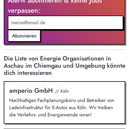
Alert« abonnieren & keine Jobs
series production. Responsibility for profitable sales growth,
verpassen:
customer satisfaction and the development of new business
opportunities. Elaboration of market potential and new trends.
Abonnieren
Die Liste von Energie Organisationen in
Aschau im Chiemgau und Umgebung könnte
dich interessieren
amperio GmbH
// Köln
Nachhaltiges Fachplanungsbüro und Betreiber von
Ladeinfrastruktur für E-Autos aus Köln. Wir treiben
die Verkehrs- und Energiewende voran!