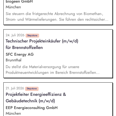
biogeen GmbH
München
Sie steuern die fristgerechte Abrechnung von Biomethan-,
Strom- und Wärmelieferungen. Sie führen den rechtssicheren
Nachweis für nachhaltig erzeugtes Biomethan über Systeme
wie Nabisy, SURE sowie das dena-Biomethanregister. Sie
24. Juli 2026
übernehmen das operative Nominierungsmanagement an den
Stepstone
Technischer Projekteinkäufer (m/w/d)
Schnittstellen des Energiemarktes. Sie analysieren komplexe
für Brennstoffzellen
Datensätze, erstellen aussagekräftige energiewirtschaftliche
Reports und sichern eine hohe Datenqualität für interne
SFC Energy AG
Schnittstellen und Managemententscheidungen.
Brunnthal
Du stellst die Materialversorgung für unsere
Produktneuentwicklungen im Bereich Brennstoffzellen
(Direktmethanol und Wasserstoff) und Energielösungen sicher.
In enger Abstimmung mit Deinen Kollegen (m/w/d) aus den
21. Juli 2026
Bereichen Entwicklung, Produktmanagement und
Stepstone
Projektleiter Energieeffizienz &
Projektleitung definierst Du das benötigte Material, holst
Gebäudetechnik (m/w/d)
Angebote ein und bewertest diese unter technischen und
kaufmännischen Gesichtspunkten. Bei Bedarf recherchierst Du
EEP Energieconsulting GmbH
neue Beschaffungsquellen, qualifizierst Lieferanten und hast
München