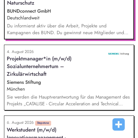
Naturschutz
BUNDconnect GmbH
Deutschlandweit
Du informierst aktiv über die Arbeit, Projekte und
Kampagnen des BUND. Du gewinnst neue Mitglieder und
stärkst damit langfristig den Umwelt- und Naturschutz. Du
beantwortest Fragen zu Umwelt-, Arten- und Klimaschutz nach
4. August 2026
bestem Wissen und Gewissen. Du unterstützt Kampagnen
Projektmanager*in (m/w/d)
und Aktionen, beispielsweise durch das Sammeln von
Sozialunternehmertum –
Unterschriften für Petitionen.
Zirkulärwirtschaft
Siemens Stiftung
München
Sie werden die Hauptverantwortung für das Management des
Projekts „CATALISE - Circular Acceleration and Technical
Assistance for Local Innovation and Sustainable Enterprises
6. August 2026
Stepstone
Werkstudent (m/w/d)
Innovationsmanagement -