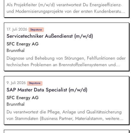
bis zur Produkt- und Prozessfreigabe stets die beste Lösung
Als Projektleiter (m/w/d) verantwortest Du Energieeffizienz-
im Blick.
und Modernisierungsprojekte von der ersten Kundenberatung
bis zur Übergabe – mit Schwerpunkt auf Lüftungsanlagen,
Photovoltaik und Dachsanierungen. Die Rolle verbindet
17. Juli 2026
Projektmanagement, eigene Planungsleistungen und
Stepstone
Servicetechniker Außendienst (m/w/d)
Kundenberatung mit einem Anteil klassischer
Bauüberwachung: Du bist regelmäßig auf unseren Baustellen
SFC Energy AG
und bei Kunden vor Ort (ca. 20–30 %, deutschlandweit),
Brunnthal
den Rest Deiner Arbeit gestaltest Du flexibel – auch im
Diagnose und Behebung von Störungen, Fehlfunktionen oder
Homeoffice.
technischen Problemen an Brennstoffzellensystemen und
Energielösungen – sowohl im Haus als auch beim Kunden
vor Ort. Installation von Brennstoffzellensystemen an
9. Juli 2026
Kundenstandorten gemäß den technischen Anforderungen
Stepstone
SAP Master Data Specialist (m/w/d)
und geltenden Sicherheitsstandards. Durchführung von
Inbetriebnahmen, Wartungs- und Inspektionsarbeiten an
SFC Energy AG
Brennstoffzellensystemen gemäß den Wartungsplänen.
Brunnthal
Schulung des Kundenpersonals in der sicheren Bedienung,
Du verantwortest die Pflege, Anlage und Qualitätssicherung
Wartung und Instandhaltung von Brennstoffzellensystemen.
von Stammdaten (Business Partner, Materialstamm, weitere
Objekte) im SAP S/4HANA System. Du stellst die Einhaltung
definierter Datenstandards entlang definierter Standards und