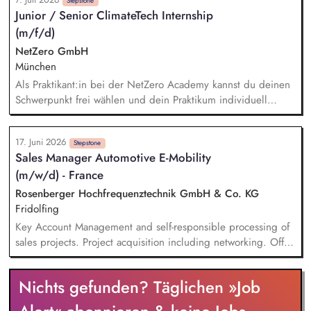
technischen Planung der Installation durch. Du übernimmst
Stepstone
Junior / Senior ClimateTech Internship
die Abnahme, Inbetriebnahme und Dokumentation der
(m/f/d)
installierten Anlagen beim Kund:innen vor Ort. Du führst
Service-Einsätze vor Ort zur Fehlerbehebung und Entstörung
NetZero GmbH
durch.
München
Als Praktikant:in bei der NetZero Academy kannst du deinen
Schwerpunkt frei wählen und dein Praktikum individuell
gestalten. Je nach Erfahrung und Qualifikation bieten wir
Junior- und Senior-Praktika an. - Praktikum Sales: Kund:innen
17. Juni 2026
beraten, Marktanalysen erstellen, Verkaufsstrategien für neue
Stepstone
Sales Manager Automotive E-Mobility
Zielgruppen im Bereich Nachhaltigkeit entwickeln - Praktikum
(m/w/d) - France
Marketing: Content erstellen, Kampagnenplanung
unterstützen, Analysen & Recherche durchführen - Praktikum
Rosenberger Hochfrequenztechnik GmbH & Co. KG
Operations: Kundenanfragen bearbeiten, Support- und
Fridolfing
Betriebsaufgaben übernehmen - Praktikum Education:
Key Account Management and self-responsible processing of
Unterstützung bei Schulungsunterlagen, CO2-Impact
sales projects. Project acquisition including networking. Offer
Bewertung, KI-Workflows für Energieberater entwickeln -
development and creation of presentations together with
Praktikum Tech: Digitale Lernplattform weiterentwickeln,
other department, e.g. product management. Independant
Workflows automatisieren, Low- und No-Code-Tools einsetzen
Nichts gefunden? Täglichen »Job
negotiating within agreed frameworks. Accompanying new
product projects as a sales contact, from the offer phase to