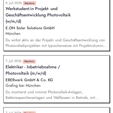
8. Juli 2026
Validierungsregeln sicher. Dabei unterstützt Du aktiv bei
Stepstone
Werkstudent:in Projekt- und
Datenmigrationen im Rahmen der SAP S/4HANA
Geschäftsentwicklung Photovoltaik
Implementation. Du analysierst Datenfehler, behebst
Inkonsistenzen und optimierst bestehende Datenprozesse.
(w/m/d)
Hierfür arbeitest Du eng mit Fachbereichen, IT und
E.ON Solar Solutions GmbH
internationalen Teams zusammen.
München
Du wirkst aktiv an der Projekt- und Geschäftsentwicklung von
Photovoltaikprojekten mit typischerweise mit Projektvolumina
von über 5 Millionen Euro. Potenzielle Photovoltaik-Standorte
analysierst du eigenständig hinsichtlich ihrer Realisierbarkeit
7. Juli 2026
und bewertest sie wirtschaftlich auf Basis konkreter
Stepstone
Elektriker - Inbetriebnahme /
Projektkonzepte. Gemeinsam mit dem Team übernimmst du
Photovoltaik (m/w/d)
die Verwaltung und wirtschaftliche Bewertung unserer
Projektgesellschaften.
EBERwerk GmbH & Co. KG
Grafing bei München
Du montierst und nimmst Photovoltaik-Anlagen,
Batteriespeicheranlagen und Wallboxen in Betrieb, mit
Schwerpunkt auf AC-Montage. Du planst und bereitest die
Installationsarbeiten vor. Du führst Kundentermine vor Ort zur
7. Juli 2026