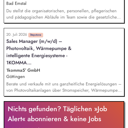
Beschwerdekultur innerhalb der Organisation.
Bad Emstal
Du stellst die organisatorischen, personellen, pflegerischen
und pädagogischen Abläufe im Team sowie die gesetzlichen
Vorgaben sicher und übst die Dienst- und Fachaufsicht aus.
Gemeinsam mit dem Team stellst Du sicher, dass die
20. Juli 2026
Klienten/innen auf Grundlage Teilhabeplanung und unserer
Stepstone
Sales Manager (m/w/d) –
Leitsätze bedarfsgerecht und individuell unterstützt, begleitet
Photovoltaik, Wärmepumpe &
und gefördert werden. Zu Deinen Aufgaben gehört die
Zusammenarbeit mit Teamleitungen anderer Wohnstätten,
intelligente Energiesysteme -
Angehörigen, Kostenträgern und Kooperationspartnern. Auf
1KOMMA...
Basis Deiner fundierten Erfahrung entwickelst Du das
1komma5° GmbH
pädagogische Konzept der Wohnstätte weiter, setzt es um,
Göttingen
sorgst für effiziente Prozesse in der Ablauforganisation,
Berate und verkaufe mit uns ganzheitliche Energielösungen –
sicherst die Qualität und Dokumentation.
von Photovoltaikanlagen über Stromspeicher, Wärmepumpen
und Wallboxen bis hin zu unserem intelligenten
Energiemanagementsystem „Heartbeat
Nichts gefunden? Täglichen »Job
Alert« abonnieren & keine Jobs