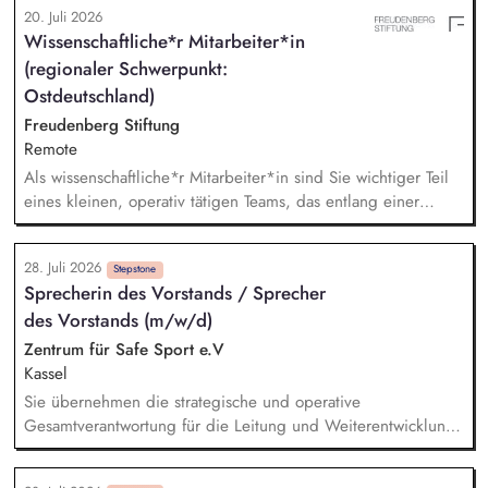
20. Juli 2026
Angebotserstellung bis zur eigenverantwortlichen Umsetzung.
Wissenschaftliche*r Mitarbeiter*in
Auf Basis der jeweiligen Herausforderungen entwickelst du
(regionaler Schwerpunkt:
passgenaue Beratungsprozesse und berätst Organisationen zu
zentralen Fragen ihrer finanziellen Steuerung und
Ostdeutschland)
strategischen Weiterentwicklung.
Freudenberg Stiftung
Remote
Als wissenschaftliche*r Mitarbeiter*in sind Sie wichtiger Teil
eines kleinen, operativ tätigen Teams, das entlang einer
klaren Programmatik langfristig soziale Innovation
implementiert. Sie unterstützen die Geschäftsführung bei der
28. Juli 2026
Umsetzung der Stiftungsprogrammatik und entwickeln dabei
Stepstone
Sprecherin des Vorstands / Sprecher
die Internationalisierungsstrategie der Stiftung weiter. Sie
des Vorstands (m/w/d)
übersetzen wissenschaftliche Erkenntnisse in
alltagsangebundene Handlungsansätze entlang unserer
Zentrum für Safe Sport e.V
Stiftungsprogrammatik.
Kassel
Sie übernehmen die strategische und operative
Gesamtverantwortung für die Leitung und Weiterentwicklung
des ZfSS, gemeinsam mit der kaufmännischen Vorständin
bzw. dem kaufmännischen Vorstand. Sie verantworten die