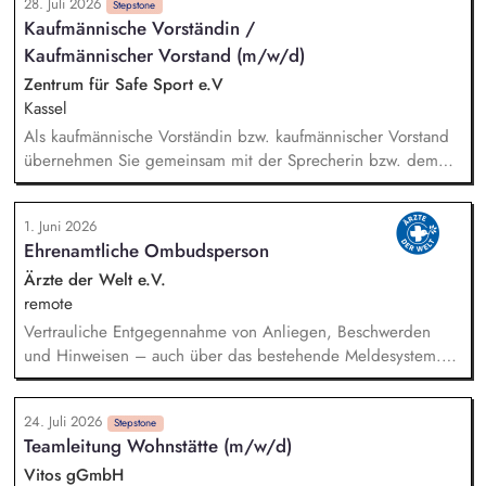
28. Juli 2026
Erarbeitung, Umsetzung und kontinuierliche
Stepstone
Kaufmännische Vorständin /
Weiterentwicklung des inhaltlichen Gesamtkonzepts des ZfSS.
Kaufmännischer Vorstand (m/w/d)
Dabei gestalten Sie die fachliche Ausrichtung und
Weiterentwicklung sowie den Auf- und Ausbau der
Zentrum für Safe Sport e.V
Aufgabenbereiche Prävention und Aufarbeitung sowie
Kassel
Untersuchung / Intervention / Disziplinarverfahren.
Als kaufmännische Vorständin bzw. kaufmännischer Vorstand
übernehmen Sie gemeinsam mit der Sprecherin bzw. dem
Sprecher des Vorstands eine zentrale Rolle beim Aufbau der
neuen bundesweiten Einrichtung ZfSS. Sie verantworten den
1. Juni 2026
Auf- und Ausbau der Geschäftsstelle sowie der zentralen
Ehrenamtliche Ombudsperson
Stabs- und Funktionsbereiche (insbesondere Finanzen,
Personal, IT, Recht, Compliance sowie Beschaffung und
Ärzte der Welt e.V.
Vergabe) und entwickeln diese organisatorisch weiter. Sie
remote
stellen die Finanzsteuerung einschließlich Haushaltsplanung,
Vertrauliche Entgegennahme von Anliegen, Beschwerden
Jahresrechnung sowie wirtschaftlicher Gesamtsteuerung
und Hinweisen – auch über das bestehende Meldesystem.
sicher. Sie gestalten gemeinsam mit der Sprecherin bzw.
Vermittlung bei Konflikten und Unterstützung bei
dem Sprecher des Vorstands eine inklusive,
Klärungsprozessen. Konzeption und Durchführung von
diskriminierungsfreie und gleichstellungsorientierte
24. Juli 2026
Schulungen und Sensibilisierungsformaten. Mitwirkung an der
Stepstone
Teamleitung Wohnstätte (m/w/d)
Organisationskultur.
Weiterentwicklung von Leitlinien, Verhaltenskodizes und dem
Meldesystem. Förderung einer offenen Feedback- und
Vitos gGmbH