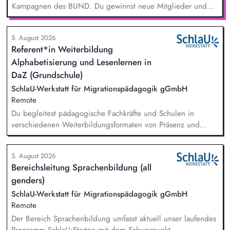
Kampagnen des BUND. Du gewinnst neue Mitglieder und
stärkst damit langfristig den Umwelt- und Naturschutz. Du
beantwortest Fragen zu Umwelt-, Arten- und Klimaschutz nach
5. August 2026
bestem Wissen und Gewissen. Du unterstützt Kampagnen
Referent*in Weiterbildung
und Aktionen, beispielsweise durch das Sammeln von
Alphabetisierung und Lesenlernen in
Unterschriften für Petitionen.
DaZ (Grundschule)
SchlaU-Werkstatt für Migrationspädagogik gGmbH
Remote
Du begleitest pädagogische Fachkräfte und Schulen in
verschiedenen Weiterbildungsformaten von Präsenz und
Online-Workshops bis hin zu pädogischen Tagen und erstellst
Online-Selbstlernkurse für unsere Plattform schlau-lernen.org.
5. August 2026
Die inhaltlichen Schwerpunkte liegen dabei auf den
Bereichsleitung Sprachenbildung (all
Bereichen Lesen lernen, Mehrsprachigkeitsbewusstsein und
genders)
Alphabetisierung in der Grundschule.
SchlaU-Werkstatt für Migrationspädagogik gGmbH
Remote
Der Bereich Sprachenbildung umfasst aktuell unser laufendes