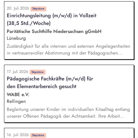
Qualitätssicherung Führung und Entwicklung von
20. Juli 2026
pädagogischen Teams Verantwortung für Budget,
Stepstone
Einrichtungsleitung (m/w/d) in Vollzeit
Personalplanung und wirtschaftliche Steuerung
(38,5 Std./Woche)
Zusammenarbeit mit Jugendämtern, Kostenträgern und
Netzwerkpartnern Repräsentation des Fachgebietes nach
Paritätische Suchthilfe Niedersachsen gGmbH
innen und außen
Lüneburg
Zuständigkeit für alle internen und externen Angelegenheiten
in vertrauensvoller Abstimmung mit der Pädagogischen
Leitung / Abteilungsleitung. Teamleitung auf Basis
kompetenter Führungsmotivation und klarer
17. Juli 2026
Handlungsorientierung, durch Moderation von
Stepstone
Pädagogische Fachkräfte (m/w/d) für
Teamsitzungen, Teilnahme an Dienstübergaben, Organisation
den Elementarbereich gesucht
und Teilnahme an Supervision. Kontaktpflege zu Netzwerken,
Teilnahme an internen und externen Gremien, enge
WABE e.V.
Zusammenarbeit mit Kostenträgern sowie Akquisetätigkeit.
Rellingen
Verantwortung für die fachliche und wirtschaftliche Leitung
Begleitung unserer Kinder im individuellen Kitaalltag entlang
der Einrichtung. Koordination und Durchführung der
unserer Offenen Pädagogik der Achtsamkeit. Ihre Arbeit
Personalführung und -planung.
orientiert sich voll und ganz an den Bedürfnissen der Kinder.
Sie fördern die Persönlichkeitsentfaltung der Kinder durch
16. Juli 2026
die Arbeit in spezialisierten Funktionsräumen und
Stepstone