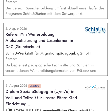
Remote
Der Bereich Sprachenbildung umfasst aktuell unser laufendes
Programm SchlaU:Starten mit dem Schwerpunkt
"Alphabetisierung in DaZ für die Grundschule" sowie
zukünftig weitere auf Unterrichtsmaterial bezogene Projekte
5. August 2026
mit den Schwerpunkten sprachensensibles und
Referent*in Weiterbildung
rassismuskritisches Deutschlernen von der Grundschule bis in
Alphabetisierung und Lesenlernen in
die Berufliche Bildung. Der Bereich Sprachenbildung
entwickelt in seinen Projekten dazu zielgruppengerechte und
DaZ (Grundschule)
innovative Unterrichtsmaterialien und begleitet pädagogische
SchlaU-Werkstatt für Migrationspädagogik gGmbH
Fachkräfte mit daran angeschlossenen
Remote
Weiterbildungsangeboten online wie offline.
Du begleitest pädagogische Fachkräfte und Schulen in
verschiedenen Weiterbildungsformaten von Präsenz und
Online-Workshops bis hin zu pädogischen Tagen und erstellst
Online-Selbstlernkurse für unsere Plattform schlau-lernen.org.
6. August 2026
Die inhaltlichen Schwerpunkte liegen dabei auf den
Stepstone
Diplom-Sozialpädagog:in (w/m/d) in
Bereichen Lesen lernen, Mehrsprachigkeitsbewusstsein und
Voll- und Teilzeit für unsere Eltern-Kind-
Alphabetisierung in der Grundschule.
Einrichtung...
FÜR SOZIALES | S&S gemeinnützige Gesellschaft für