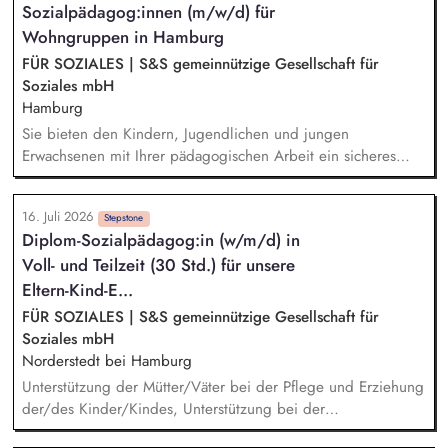
Sozialpädagog:innen (m/w/d) für
gewährleisten so eine hohe Partizipation. Sie sind Experte in
Wohngruppen in Hamburg
einem Bildungsschwerpunkt oder entwickeln diesen und
begeistern die Kinder mit Ihrem Thema.
FÜR SOZIALES | S&S gemeinnützige Gesellschaft für
Soziales mbH
Hamburg
Sie bieten den Kindern, Jugendlichen und jungen
Erwachsenen mit Ihrer pädagogischen Arbeit ein sicheres
Zuhause. Einzel- und Gruppenaktivitäten aber auch Ausflüge
werden von Ihnen mitgeplant, organisiert und durchgeführt.
16. Juli 2026
Bei der Hilfeplanung wirken Sie mit und arbeiten eng mit
Stepstone
Diplom-Sozialpädagog:in (w/m/d) in
den Fachkräften der Jugendämter sowie weiteren am
Voll- und Teilzeit (30 Std.) für unsere
Entwicklungsprozess beteiligten Personen zusammen. Sie
führen Kennenlerngespräche und beteiligen sich aktiv am
Eltern-Kind-E...
Aufnahmeprozess.
FÜR SOZIALES | S&S gemeinnützige Gesellschaft für
Soziales mbH
Norderstedt bei Hamburg
Unterstützung der Mütter/Väter bei der Pflege und Erziehung
der/des Kinder/Kindes, Unterstützung bei der
Beziehungsentwicklung und der persönlichen Rollenfindung