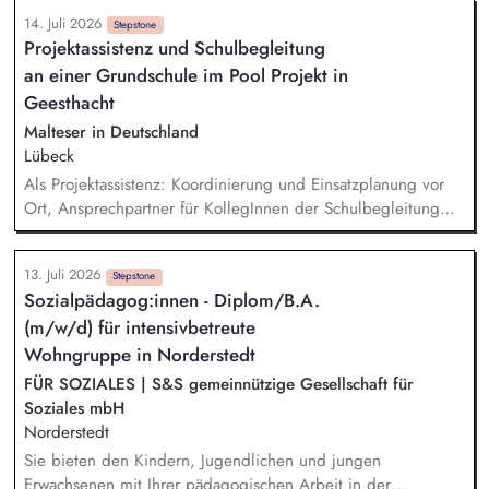
der Eltern, Zusammenarbeit mit und Begleitung zu Ärzten
14. Juli 2026
und Behörden, Die Mütter und Väter lebensnah und
Stepstone
Projektassistenz und Schulbegleitung
alltagsorientiert auf ein selbstständiges Leben vorzubereiten,
an einer Grundschule im Pool Projekt in
Beratung in Einzelgesprächen und Hilfeplanung in Fragen
der beruflichen, schulischen sowie allgemeinen
Geesthacht
Lebensplanung, Planung und Umsetzung
Malteser in Deutschland
tagesstrukturierender Angebote
Lübeck
Als Projektassistenz: Koordinierung und Einsatzplanung vor
Ort, Ansprechpartner für KollegInnen der Schulbegleitung
und den PädagogInnen, Schnittstelle zwischen Schule und
Dienststelle. Als Schulbegleitung: Persönliche und
13. Juli 2026
individuelle, bedarfsgerechte Begleitung der Kinder während
Stepstone
Sozialpädagog:innen - Diplom/B.A.
der Teilnahme am Unterricht und während der Pausenzeiten,
(m/w/d) für intensivbetreute
enge Zusammenarbeit mit dem PädagogInnen-Team der
Schule und dem Team der Schulbegleitung.
Wohngruppe in Norderstedt
FÜR SOZIALES | S&S gemeinnützige Gesellschaft für
Soziales mbH
Norderstedt
Sie bieten den Kindern, Jugendlichen und jungen
Erwachsenen mit Ihrer pädagogischen Arbeit in der