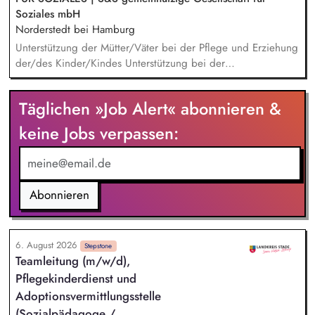
Soziales mbH
Norderstedt bei Hamburg
Unterstützung der Mütter/Väter bei der Pflege und Erziehung
der/des Kinder/Kindes Unterstützung bei der
Beziehungsentwicklung und der persönlichen Rollenfindung
der Eltern Zusammenarbeit mit und Begleitung zu Ärzten und
Täglichen »Job Alert« abonnieren &
Behörden Die Mütter und Väter lebensnah und
alltagsorientiert auf ein selbstständiges Leben vorzubereiten
keine Jobs verpassen:
Beratung in Einzelgesprächen und Hilfeplanung in Fragen
der beruflichen, schulischen sowie allgemeinen
Lebensplanung Planung und Umsetzung tagesstrukturierender
Angebote
Abonnieren
6. August 2026
Stepstone
Teamleitung (m/w/d),
Pflegekinderdienst und
Adoptionsvermittlungsstelle
(Sozialpädagoge /...