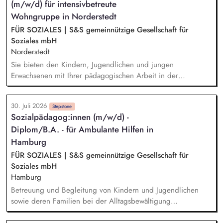
(m/w/d) für intensivbetreute
Belastungssituationen, Begleitung in psychischen und
physischen Gesundheitsfragen, Alltagsgestaltung in der
Wohngruppe in Norderstedt
Gruppe, sowie freizeitpädagogische Angebote,
FÜR SOZIALES | S&S gemeinnützige Gesellschaft für
Fallbesprechungen im Team und Bezugsbetreuer:innen
Soziales mbH
Tätigkeiten, Dokumentation und Berichtswesen
Norderstedt
Sie bieten den Kindern, Jugendlichen und jungen
Erwachsenen mit Ihrer pädagogischen Arbeit in der
Wohngruppe ein sicheres Zuhause. Einzel- und
Gruppenaktivitäten aber auch Ausflüge werden von Ihnen
30. Juli 2026
mitgeplant, organisiert und auch durchgeführt. Bei der
Stepstone
Sozialpädagog:innen (m/w/d) -
Hilfeplanung wirken Sie mit und arbeiten eng mit
Diplom/B.A. - für Ambulante Hilfen in
Fallzuständigen und Fachkräften der Jugendämter sowie
weiteren in den Entwicklungsprozess einbezogenen Personen
Hamburg
zusammen. Sie führen Kennenlerngespräche und beteiligen
FÜR SOZIALES | S&S gemeinnützige Gesellschaft für
sich aktiv am Aufnahmeprozess.
Soziales mbH
Hamburg
Betreuung und Begleitung von Kindern und Jugendlichen
sowie deren Familien bei der Alltagsbewältigung
Ausgestaltung von Hilfeprozessen und Hilfeplanung