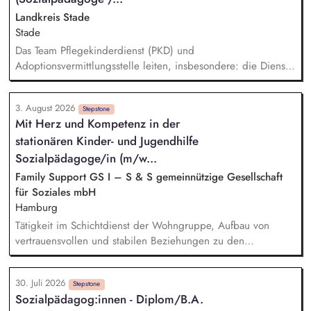
Landkreis Stade
Stade
Das Team Pflegekinderdienst (PKD) und
Adoptionsvermittlungsstelle leiten, insbesondere: die Dienst-
und Fachaufsicht gegenüber Mitarbeitenden wahrnehmen,
Verantwortung im Bereich des Fach- und Finanzcontrollings
3. August 2026
übernehmen, bei der Erstellung von Qualitätsstandards für
Stepstone
Mit Herz und Kompetenz in der
die Aufgabenwahrnehmung mitwirken, fachliche Impulse für
stationären Kinder- und Jugendhilfe
das Team herausarbeiten und weitervermitteln, in Einzelfällen
fachliche Unterstützung im Team leisten und den PKD vor
Sozialpädagoge/in (m/w...
dem Familiengericht vertreten, einheitliche Verfahrensabläufe
Family Support GS I – S & S gemeinnützige Gesellschaft
und Leistungsgewährung und -erbringung sicherstellen.
für Soziales mbH
Hamburg
Tätigkeit im Schichtdienst der Wohngruppe, Aufbau von
vertrauensvollen und stabilen Beziehungen zu den
Bewohnenden, Begleitung der Bewohnenden auf dem Weg
in eine eigenverantwortliche Lebensgestaltung, Unterstützung
30. Juli 2026
bei der schulischen und beruflichen Perspektivplanung,
Stepstone
Sozialpädagog:innen - Diplom/B.A.
Unterstützung und Beratung in akuten Krisen- und