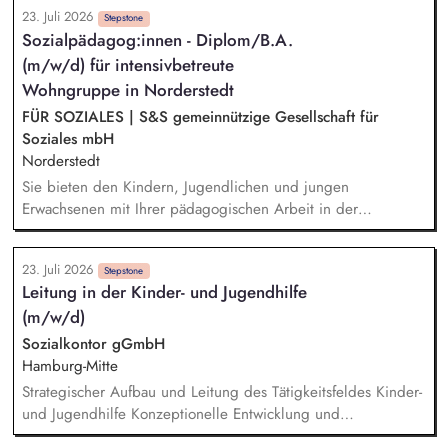
Ressourcenorientierte Situationserfassung und -beschreibung
23. Juli 2026
sowie Dokumentation und Berichtswesen Zusammenarbeit mit
Stepstone
Sozialpädagog:innen - Diplom/B.A.
dem Jugendamt und im Sozialraum
(m/w/d) für intensivbetreute
Wohngruppe in Norderstedt
FÜR SOZIALES | S&S gemeinnützige Gesellschaft für
Soziales mbH
Norderstedt
Sie bieten den Kindern, Jugendlichen und jungen
Erwachsenen mit Ihrer pädagogischen Arbeit in der
Wohngruppe ein sicheres Zuhause. Einzel- und
Gruppenaktivitäten aber auch Ausflüge werden von Ihnen
23. Juli 2026
mitgeplant, organisiert und auch durchgeführt. Bei der
Stepstone
Leitung in der Kinder- und Jugendhilfe
Hilfeplanung wirken Sie mit und arbeiten eng mit
(m/w/d)
Fallzuständigen und Fachkräften der Jugendämter sowie
weiteren in den Entwicklungsprozess einbezogenen Personen
Sozialkontor gGmbH
zusammen. Sie führen Kennenlerngespräche und beteiligen
Hamburg-Mitte
sich aktiv am Aufnahmeprozess.
Strategischer Aufbau und Leitung des Tätigkeitsfeldes Kinder-
und Jugendhilfe Konzeptionelle Entwicklung und
Weiterentwicklung der Angebote Fachliche Steuerung und