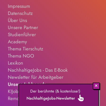
Impressum
Datenschutz
Über Uns
Unsere Partner
Studienführer
Academy
Thema Tierschutz
Thema NGO
Lexikon
NachhaltigeJobs - Das E-Book
Newsletter für Arbeitgeber
Unsere Jobboards
KIJobs.de
Der berühmte (& kostenlose!)
RemoteJobs.de
NachhaltigeJobs-Newsletter