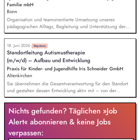
Familie mbH
Bonn
Organisation und teamorientierte Umsetzung unseres
pädagogischen Alltags, Begleitung und Unterstützung der
Kinder in ihrer Entwicklung, Mitgestaltung unserer offen
gestalteten Pädagogik, Sorge für die Einhaltung der
18. Juni 2026
Kinderrechte, Engagierte Gestaltung und Umsetzung von
Stepstone
Standortleitung Autismustherapie
pädagogischen Angeboten in vertrauensvoller
(m/w/d) – Aufbau und Entwicklung
Zusammenarbeit mit den Kolleg*innen
Praxis für Kinder- und Jugendhilfe Iris Schneider GmbH
Altenkirchen
Sie übernehmen die Gesamtverantwortung für den Standort
und gestalten dessen Entwicklung aktiv mit – von der
strategischen Ausrichtung über das operative Tagesgeschäft
bis hin zur Führung und Weiterentwicklung Ihres Teams. In
Nichts gefunden? Täglichen »Job
Ihrer fachlichen Leitungsfunktion führen Sie das
therapeutische Team mit Kompetenz und Engagement,
Alert« abonnieren & keine Jobs
sichern hohe Qualitätsstandards und bringen sich maßgeblich
verpassen:
in die Supervision ein. Sie planen und koordinieren
Diagnostik, Therapieangebote sowie Familienberatungen und