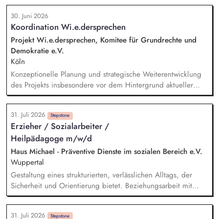
Einarbeitung neuer Mitarbeitenden, Zielvereinbarung und
30. Juni 2026
Entwicklungsgespräche mit Mitarbeitenden, Förderung
Koordination Wi.e.dersprechen
Teambuilding und Teamarbeit, Qualitätssicherung der
pädagogischen Arbeit im Hilfeplanverfahren, Kommunikation
Projekt Wi.e.dersprechen, Komitee für Grundrechte und
im Hinblick auf die Schnittstelle zwischen RheinFlanke und
Demokratie e.V.
Schule.
Köln
Konzeptionelle Planung und strategische Weiterentwicklung
des Projekts insbesondere vor dem Hintergrund aktueller
politischer Entwicklungen in den Projektregionen,
Öffentlichkeitsarbeit Print und web in Deutsch und Englisch,
31. Juli 2026
Vertretung des Projekts bei Vorträgen, Netzwerk- u.
Stepstone
Erzieher / Sozialarbeiter /
Fundraisingveranstaltungen, Weiterentwicklung des
Heilpädagoge m/w/d
Privatspendenfundraisings, regelmäßige Kommunikation mit
und das Gewinnen von (neuen) Spender*innen, Organisation
Haus Michael - Präventive Dienste im sozialen Bereich e.V.
und Begleitung der etwa jährlich stattfindenden
Wuppertal
Dialogseminare.
Gestaltung eines strukturierten, verlässlichen Alltags, der
Sicherheit und Orientierung bietet. Beziehungsarbeit mit
Kindern und Jugendlichen unter Berücksichtigung ihrer
individuellen Lebensgeschichten. Systemisches Denken:
31. Juli 2026
Zusammenhänge erkennen, Verhalten einordnen, Muster
Stepstone