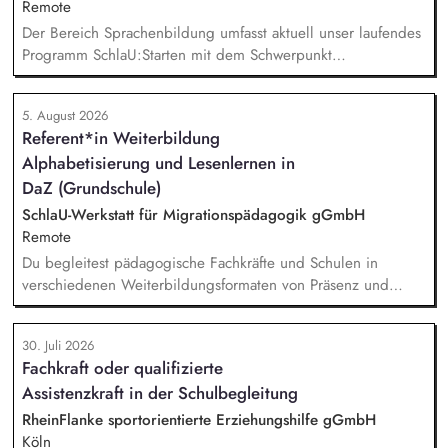
Remote
Der Bereich Sprachenbildung umfasst aktuell unser laufendes
Programm SchlaU:Starten mit dem Schwerpunkt
"Alphabetisierung in DaZ für die Grundschule" sowie
zukünftig weitere auf Unterrichtsmaterial bezogene Projekte
5. August 2026
mit den Schwerpunkten sprachensensibles und
Referent*in Weiterbildung
rassismuskritisches Deutschlernen von der Grundschule bis in
Alphabetisierung und Lesenlernen in
die Berufliche Bildung. Der Bereich Sprachenbildung
entwickelt in seinen Projekten dazu zielgruppengerechte und
DaZ (Grundschule)
innovative Unterrichtsmaterialien und begleitet pädagogische
SchlaU-Werkstatt für Migrationspädagogik gGmbH
Fachkräfte mit daran angeschlossenen
Remote
Weiterbildungsangeboten online wie offline.
Du begleitest pädagogische Fachkräfte und Schulen in
verschiedenen Weiterbildungsformaten von Präsenz und
Online-Workshops bis hin zu pädogischen Tagen und erstellst
Online-Selbstlernkurse für unsere Plattform schlau-lernen.org.
30. Juli 2026
Die inhaltlichen Schwerpunkte liegen dabei auf den
Fachkraft oder qualifizierte
Bereichen Lesen lernen, Mehrsprachigkeitsbewusstsein und
Assistenzkraft in der Schulbegleitung
Alphabetisierung in der Grundschule.
RheinFlanke sportorientierte Erziehungshilfe gGmbH
Köln