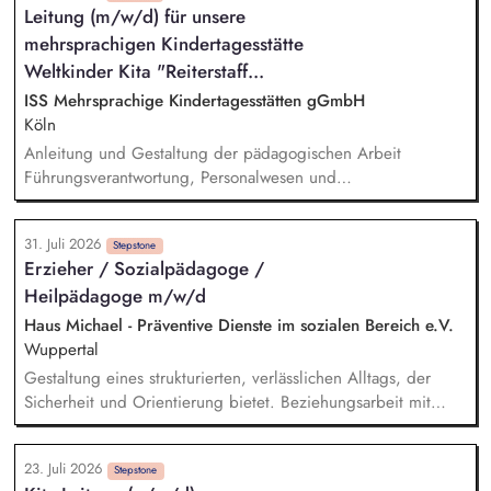
Leitung (m/w/d) für unsere
verstehen. Förderung von Identitätsentwicklung, Selbstwert
mehrsprachigen Kindertagesstätte
und individuellen Stärken. Begleitung in lebenspraktischen
Bereichen (Alltag, Schule, Freizeit, Verantwortung).
Weltkinder Kita "Reiterstaff...
Zusammenarbeit mit Eltern, Sorgeberechtigten, Schulen,
ISS Mehrsprachige Kindertagesstätten gGmbH
Therapeut*innen und Jugendämtern.
Köln
Anleitung und Gestaltung der pädagogischen Arbeit
Führungsverantwortung, Personalwesen und
Personalentwicklung Steuerung und Verwaltung der
Kindertagesstätte Zusammenarbeit mit dem Träger
31. Juli 2026
Zusammenarbeit mit Eltern Zusammenarbeit und Vernetzung
Stepstone
Erzieher / Sozialpädagoge /
mit anderen Institutionen Öffentlichkeitsarbeit und
Heilpädagoge m/w/d
Außenvertretung
Haus Michael - Präventive Dienste im sozialen Bereich e.V.
Wuppertal
Gestaltung eines strukturierten, verlässlichen Alltags, der
Sicherheit und Orientierung bietet. Beziehungsarbeit mit
Kindern und Jugendlichen unter Berücksichtigung ihrer
individuellen Lebensgeschichten. Systemisches Denken:
23. Juli 2026
Zusammenhänge erkennen, Verhalten einordnen, Muster
Stepstone