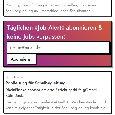
Planung, Durchführung einer individuellen, inklusiven
Schulbegleitung an unterschiedlichen Schulformen
(Grundschulen und weiterführenden Schulen), individuelle
Unterstützung eines:einer Schüler:in im Unterricht und in den
Täglichen »Job Alert« abonnieren &
Pausenzeiten, Beziehungs- und Vertrauensarbeit,
gemeinsames Erarbeiten von Methoden und Strategien mit
keine Jobs verpassen:
den Lehrer:innen und Sonderpädagog:innen, um
Selbstständigkeit und Teilhabe zu fördern.
Abonnieren
30. Juli 2026
Poolleitung für Schulbegleitung
RheinFlanke sportorientierte Erziehungshilfe gGmbH
Köln Deutz
Die Leitungstätigkeit umfasst aktuell 15 Wochenstunden und
kann mit eigener Tätigkeit in der Schulbegleitung kombiniert
werden. Aufgaben: Kapazitätsplanung und Stellenvertretung,