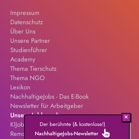
Impressum
Datenschutz
Über Uns
Unsere Partner
Studienführer
Academy
Thema Tierschutz
Thema NGO
Lexikon
NachhaltigeJobs - Das E-Book
Newsletter für Arbeitgeber
Unsere Jobboards
KIJobs.de
Der berühmte (& kostenlose!)
RemoteJobs.de
NachhaltigeJobs-Newsletter