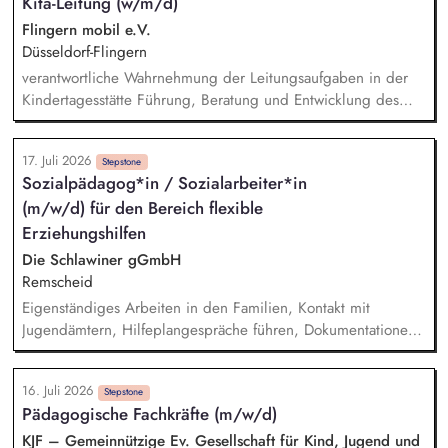
Kita-Leitung (w/m/d)
verstehen. Förderung von Identitätsentwicklung, Selbstwert
und individuellen Stärken. Begleitung in lebenspraktischen
Flingern mobil e.V.
Bereichen (Alltag, Schule, Freizeit, Verantwortung).
Düsseldorf-Flingern
Zusammenarbeit mit Eltern, Sorgeberechtigten, Schulen,
verantwortliche Wahrnehmung der Leitungsaufgaben in der
Therapeut*innen und Jugendämtern.
Kindertagesstätte Führung, Beratung und Entwicklung des
Personals in pädagogischen und organisatorischen Fragen
Fachkenntnisse und Sensibilität in Sachen des Kindeswohls
17. Juli 2026
und Kindesschutzes Budgetverantwortung und -steuerung
Stepstone
Sozialpädagog*in / Sozialarbeiter*in
Umsetzung des im Kinderbildungsgesetz genannten
(m/w/d) für den Bereich flexible
Erziehungs- und Bildungsauftrages Mitverantwortung für
Einstellungs- und Bewerbungsverfahren enge Zusammenarbeit
Erziehungshilfen
mit den Eltern im Rahmen der Erziehungspartnerschaft
Die Schlawiner gGmbH
Remscheid
Eigenständiges Arbeiten in den Familien, Kontakt mit
Jugendämtern, Hilfeplangespräche führen, Dokumentationen
und Berichte verfassen, Teilnahme an Teamsitzungen und
Supervision
16. Juli 2026
Stepstone
Pädagogische Fachkräfte (m/w/d)
KJF – Gemeinnützige Ev. Gesellschaft für Kind, Jugend und