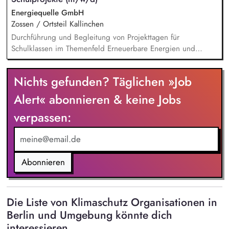
Energiequelle GmbH
Zossen / Ortsteil Kallinchen
Durchführung und Begleitung von Projekttagen für
Schulklassen im Themenfeld Erneuerbare Energien und
Klimawandel Vermittlung von Inhalten durch Präsentationen,
spielerische Übungen und einfache Experimente Betreuung
Nichts gefunden? Täglichen »Job
von Besuchergruppen sowie Durchführung von Führungen in
Windenergieanlagen (ohne Aufstieg) Sicherstellung eines
Alert« abonnieren & keine Jobs
reibungslosen Ablaufs inkl. Vor- und Nachbereitung der
verpassen:
Programminhalte Mitgestaltung eines positiven und
nachhaltigen Lernerlebnisses gemeinsam mit dem Team vor
Ort Erstellung von Content für Social Media zur Begleitung
der Projekte und Einblicke in die Bildungsarbeit
Abonnieren
Die Liste von Klimaschutz Organisationen in
Berlin und Umgebung könnte dich
interessieren