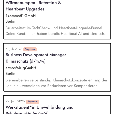
Wärmepumpen - Retention &
Deine Kunden. Dein Ziel ist es, für jeden Kunden die
perfekte, individuelle Lösung zu finden und den Abschluss
Heartbeat Upgrades
zu sichern.
1komma5° GmbH
Berlin
Du arbeitest im TechCheck- und Heartbeat-Upgrade-Funnel.
Deine Kund:innen haben bereits Heartbeat AI und sind schon
im 1KOMMA5° Kosmos. Sollte es noch zusätzliche kompatible
Hardware, zum Beispiel Speicher, Wechselrichter oder
6. Juli 2026
Wallboxen benötigen, kommst du ins Spiel. Deine Aufgabe
Stepstone
Business Development Manager
ist es, diese Situation sauber zu führen: Verstehen, erklären,
Klimaschutz (d/m/w)
Vertrauen schaffen, Angebot platzieren und den Abschluss
sichern. Echter Impact im Bestandsmarkt: Du hilfst
atmosfair gGmbH
Hausbesitzer:innen, bestehende PV-, Speicher-,
Berlin
Wärmepumpen- oder Wallbox-Systeme fit für Heartbeat AI
Sie erarbeiten selbstständig Klimaschutzkonzepte entlang der
und Dynamic Pulse zu machen. Keine Kaltakquise: Du
Leitlinie „Vermeiden vor Reduzieren vor Kompensieren
sprichst mit warmen Leads, Bestandskund:innen und
Interessent:innen, die bereits Kontakt zu 1KOMMA5° hatten
und Heartbeat AI nutzen wollen.
22. Juni 2026
Stepstone
Werkstudent*in Umweltbildung und
Schulprojekte (m/w/d)