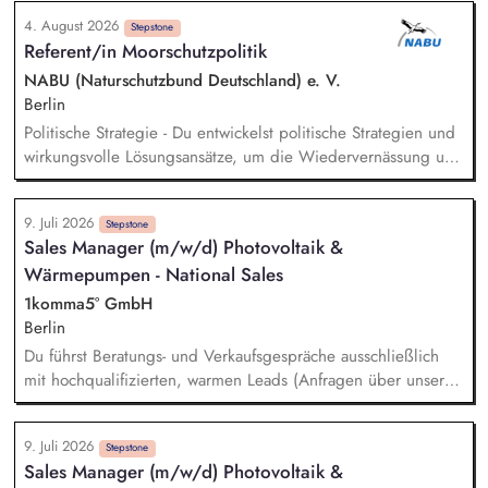
Vorstandsbüro. Management des Berichtswesens; Steuerung
4. August 2026
und Sicherstellung der fristgerechten Abgabe. Inhaltliche
Stepstone
Referent/in Moorschutzpolitik
Vorbereitung, Steuerung, Durchführung und Nachbereitung
von Terminen mit satzungsgemäßen Gremien (Kuratorium,
NABU (Naturschutzbund Deutschland) e. V.
Beirat). Analyse, Bewertung und Ausarbeitung von
Berlin
Entscheidungsvorlagen sowie von strategischen und
Politische Strategie - Du entwickelst politische Strategien und
operativen Aufgabenstellungen.
wirkungsvolle Lösungsansätze, um die Wiedervernässung und
nachhaltige Nutzung von Mooren sowie den natürlichen
Klimaschutz auf deutscher und europäischer Ebene
9. Juli 2026
voranzubringen. Analyse & Positionierung - Du analysierst
Stepstone
Sales Manager (m/w/d) Photovoltaik &
relevante politische und regulatorische Entwicklungen,
Wärmepumpen - National Sales
bereitest fundierte Entscheidungsgrundlagen auf und
gestaltest die fachliche Positionierung des NABU zu zentralen
1komma5° GmbH
Moorschutzthemen mit. Vernetzung & Koordination - Du
Berlin
koordinierst die moorschutzpolitische Arbeit des NABU über
Du führst Beratungs- und Verkaufsgespräche ausschließlich
Projekte, Fachbereiche und Partnerorganisationen hinweg.
mit hochqualifizierten, warmen Leads (Anfragen über unsere
Website) oder fasst bei Interessenten nach, die bereits
Kontakt zu uns hatten (Reaktivierung). Der komplette Sales-
9. Juli 2026
Cycle: Vom ersten Videocall über die Erstellung passgenauer
Stepstone
Sales Manager (m/w/d) Photovoltaik &
Angebote bis zur digitalen Vertragsunterschrift begleitest Du