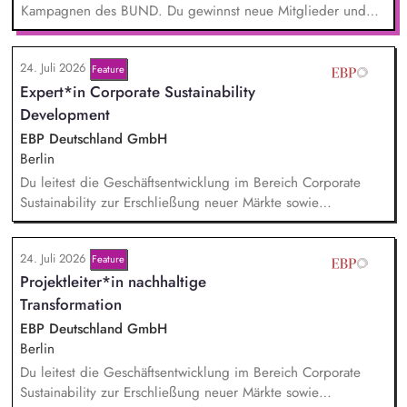
Kampagnen des BUND. Du gewinnst neue Mitglieder und
stärkst damit langfristig den Umwelt- und Naturschutz. Du
beantwortest Fragen zu Umwelt-, Arten- und Klimaschutz nach
24. Juli 2026
bestem Wissen und Gewissen. Du unterstützt Kampagnen
Feature
Expert*in Corporate Sustainability
und Aktionen, beispielsweise durch das Sammeln von
Unterschriften für Petitionen.
Development
EBP Deutschland GmbH
Berlin
Du leitest die Geschäftsentwicklung im Bereich Corporate
Sustainability zur Erschließung neuer Märkte sowie
Entwicklung von Geschäftsmodellen. Dabei arbeitest du eng
mit einem bestehenden Team zusammen und entwickelst
24. Juli 2026
Feature
dieses gemeinsam mit erfahrenen Projektleiter*innen weiter.
Projektleiter*in nachhaltige
Zu Deinen Aufgaben gehören vor allem:
Strategieentwicklung, Trendanalysen, Partnermanagement
Transformation
sowie Akquisition von Aufträgen, Neukunden und Projekten.
EBP Deutschland GmbH
Berlin
Du leitest die Geschäftsentwicklung im Bereich Corporate
Sustainability zur Erschließung neuer Märkte sowie