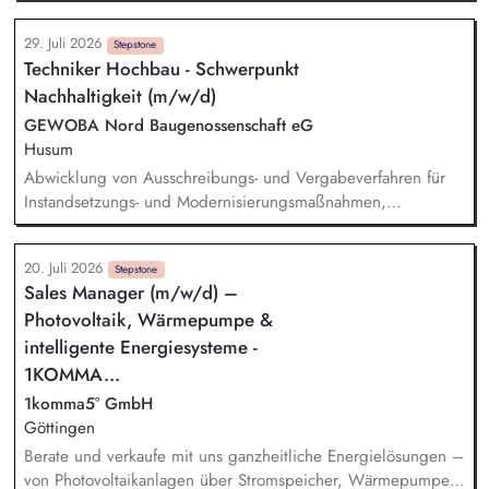
du für die eigenverantwortliche Bearbeitung aller anfallenden
Aufgaben zuständig. Im Austausch mit Marktpartnern, den
29. Juli 2026
Kund:innen und angrenzenden Fachbereichen klärst du
Stepstone
Techniker Hochbau - Schwerpunkt
offene Fragen und findest gemeinsam Lösungen. Du bist der
Nachhaltigkeit (m/w/d)
Second-Level-Support für den Kundenservice und
Geschäftskundenvertrieb.
GEWOBA Nord Baugenossenschaft eG
Husum
Abwicklung von Ausschreibungs- und Vergabeverfahren für
Instandsetzungs- und Modernisierungsmaßnahmen,
insbesondere im Bereich energieeffizienter
Sanierungsmaßnahmen Koordination und Steuerung
20. Juli 2026
nachhaltiger Energieversorgungslösungen mit Schwerpunkt
Stepstone
Sales Manager (m/w/d) –
Wärmepumpenumrüstung Erstellung von Aufstellungen,
Photovoltaik, Wärmepumpe &
Auswertungen und Übersichten zum Klimapfad sowie
Ableitung von Maßnahmen Budgetplanung und -kontrolle
intelligente Energiesysteme -
sowie Budgetverantwortung für alle technischen Maßnahmen
1KOMMA...
1komma5° GmbH
Göttingen
Berate und verkaufe mit uns ganzheitliche Energielösungen –
von Photovoltaikanlagen über Stromspeicher, Wärmepumpen