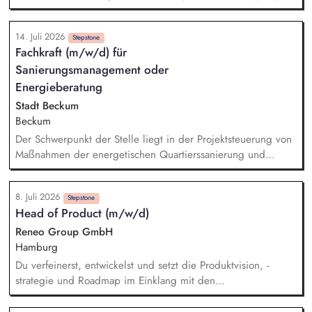
und Wallboxen bis hin zu unserem intelligenten
Energiemanagementsystem „Heartbeat
14. Juli 2026
Stepstone
Fachkraft (m/w/d) für
Sanierungsmanagement oder
Energieberatung
Stadt Beckum
Beckum
Der Schwerpunkt der Stelle liegt in der Projektsteuerung von
Maßnahmen der energetischen Quartierssanierung und
kommunalen Wärmeplanung im Sanierungsgebiet Innenstadt
Beckum sowie Vor-Ort-Beratungen: - Aufgaben des
8. Juli 2026
Projektmanagements wie Koordination der Umsetzung
Stepstone
Head of Product (m/w/d)
verschiedener Maßnahmen der energetischen
Quartierssanierung und kommunalen Wärmeplanung sowie
Reneo Group GmbH
deren Projektüberwachung - Aktive Ansprache und Vor-Ort-
Hamburg
Beratung von privaten Gebäudeeigentümerinnen und -
Du verfeinerst, entwickelst und setzt die Produktvision, -
eigentümern zu energetischen Sanierungsmaßnahmen und
strategie und Roadmap im Einklang mit den
staatlichen Fördermöglichkeiten - Methodische Beratung bei
Unternehmenszielen um. Du stellst sicher, dass Klima- und
der Entwicklung konkreter Qualitätsziele, Energieverbrauchs-
Nachhaltigkeitsanforderungen – von regulatorischen