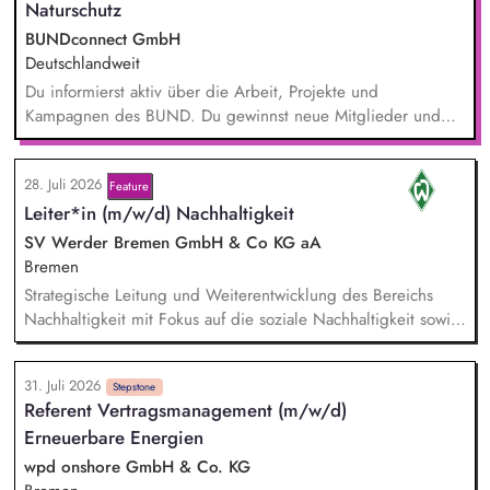
Naturschutz
BUNDconnect GmbH
Deutschlandweit
Du informierst aktiv über die Arbeit, Projekte und
Kampagnen des BUND. Du gewinnst neue Mitglieder und
stärkst damit langfristig den Umwelt- und Naturschutz. Du
beantwortest Fragen zu Umwelt-, Arten- und Klimaschutz nach
28. Juli 2026
bestem Wissen und Gewissen. Du unterstützt Kampagnen
Feature
Leiter*in (m/w/d) Nachhaltigkeit
und Aktionen, beispielsweise durch das Sammeln von
Unterschriften für Petitionen.
SV Werder Bremen GmbH & Co KG aA
Bremen
Strategische Leitung und Weiterentwicklung des Bereichs
Nachhaltigkeit mit Fokus auf die soziale Nachhaltigkeit sowie
Verantwortung für die Erreichung der Nachhaltigkeitsziele in
Zusammenarbeit mit der Geschäftsführung und anderen
31. Juli 2026
Bereichen. Disziplinarische und fachliche Führung sowie
Stepstone
Referent Vertragsmanagement (m/w/d)
Entwicklung der Mitarbeiter*innen im Bereich Nachhaltigkeit.
Erneuerbare Energien
Pflege und Weiterentwicklung des Netzwerks an
Kooperationspartner*innen sowie strategische Entwicklung
wpd onshore GmbH & Co. KG
nachhaltigkeitsbezogener Partnerschaften.