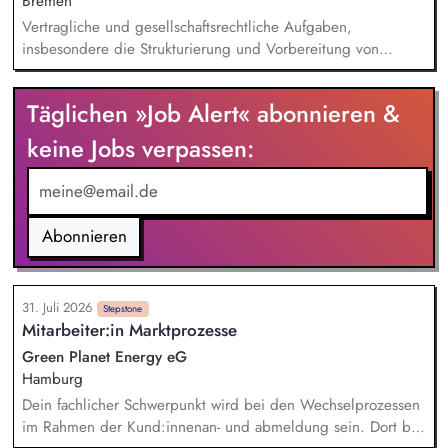
Bremen
Vertragliche und gesellschaftsrechtliche Aufgaben,
insbesondere die Strukturierung und Vorbereitung von
Verträgen Begleitung von Gesellschaftsgründungen sowie
Erstellung gesellschaftsrechtlicher Unterlagen und
Täglichen »Job Alert« abonnieren &
Vertragszusammenfassungen Verwaltung und Pflege von
Datenbanken Abteilungsorganisatorische Aufgaben und
keine Jobs verpassen:
allgemeine Bürotätigkeiten Organisation von
Gesellschafterversammlungen und Kommunikation mit
internen und externen Projektpartnern/Ansprechpartnern
Abonnieren
31. Juli 2026
Stepstone
Mitarbeiter:in Marktprozesse
Green Planet Energy eG
Hamburg
Dein fachlicher Schwerpunkt wird bei den Wechselprozessen
im Rahmen der Kund:innenan- und abmeldung sein. Dort bist