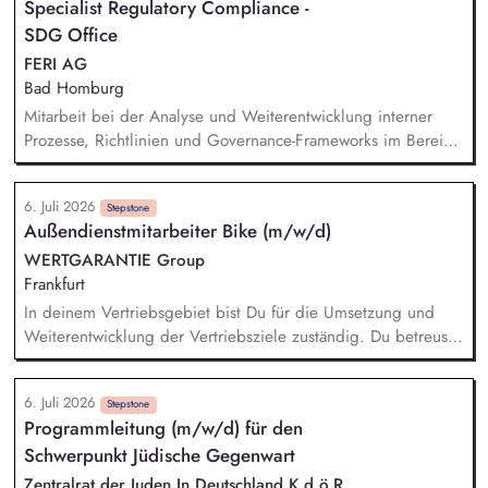
Specialist Regulatory Compliance -
Weiterentwicklung von Leitlinien, Verhaltenskodizes und dem
SDG Office
Meldesystem. Förderung einer offenen Feedback- und
Beschwerdekultur innerhalb der Organisation.
FERI AG
Bad Homburg
Mitarbeit bei der Analyse und Weiterentwicklung interner
Prozesse, Richtlinien und Governance-Frameworks im Bereich
Nachhaltigkeit. Unterstützung bei der
Nachhaltigkeitsberichterstattung auf Unternehmens- und
6. Juli 2026
Produktebene mit Schwerpunkt auf der SFDR-Regulatorik.
Stepstone
Außendienstmitarbeiter Bike (m/w/d)
Beobachtung regulatorischer Entwicklungen und Markttrends
im Bereich Sustainable Finance sowie Ableitung und
WERTGARANTIE Group
Koordination erforderlicher Maßnahmen. Dokumentation von
Frankfurt
ESG-Prozessen sowie Begleitung interner und externer
In deinem Vertriebsgebiet bist Du für die Umsetzung und
Prüfungen. Mitarbeit bei der Entwicklung nachhaltiger
Weiterentwicklung der Vertriebsziele zuständig. Du betreust
Finanzprodukte (Markt- und Wettbewerbsanalysen,
und motivierst unsere aktiven Partner, führst Gespräche mit
Präsentationen, konzeptionelle Mitarbeit).
Inhabern, Marktleitern und Geschäftsführern zur Analyse von
6. Juli 2026
Potenzialen und strategischen Planung, knüpfst Kontakte auf
Stepstone
Programmleitung (m/w/d) für den
der Fläche und entwickelst unsere Fachhändler stetig weiter.
Schwerpunkt Jüdische Gegenwart
Die Gewinnung neuer Partner, diese emotional zu binden
und langfristig zu begleiten fällt ebenfalls in deinen
Zentralrat der Juden In Deutschland K.d.ö.R.