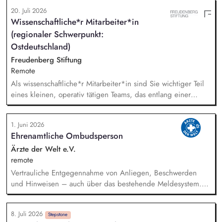
Directors by organising meetings, preparing documents and
20. Juli 2026
following up on decisions. Coordinate the association's
Wissenschaftliche*r Mitarbeiter*in
website, newsletters and social media. Support awareness
(regionaler Schwerpunkt:
campaigns and communication activities. Coordinate and
develop EAAD's fundraising activities.
Ostdeutschland)
Freudenberg Stiftung
Remote
Als wissenschaftliche*r Mitarbeiter*in sind Sie wichtiger Teil
eines kleinen, operativ tätigen Teams, das entlang einer
klaren Programmatik langfristig soziale Innovation
implementiert. Sie unterstützen die Geschäftsführung bei der
1. Juni 2026
Umsetzung der Stiftungsprogrammatik und entwickeln dabei
Ehrenamtliche Ombudsperson
die Internationalisierungsstrategie der Stiftung weiter. Sie
übersetzen wissenschaftliche Erkenntnisse in
Ärzte der Welt e.V.
alltagsangebundene Handlungsansätze entlang unserer
remote
Stiftungsprogrammatik.
Vertrauliche Entgegennahme von Anliegen, Beschwerden
und Hinweisen – auch über das bestehende Meldesystem.
Vermittlung bei Konflikten und Unterstützung bei
Klärungsprozessen. Konzeption und Durchführung von
8. Juli 2026
Schulungen und Sensibilisierungsformaten. Mitwirkung an der
Stepstone