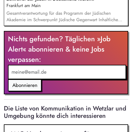
Aufgabenbereich. Du nimmst aktiv an Messen teil und führst
Frankfurt am Main
Motivationsveranstaltungen und Händlerschulungen durch.
Gesamtverantwortung für das Programm der Jüdischen
Akademie im Schwerpunkt Jüdische Gegenwart Inhaltliche
Ausgestaltung, Entwicklung und Planung des Programms im
Schwerpunkt Jüdische Gegenwart unter Berücksichtigung der
Nichts gefunden? Täglichen »Job
Bedarfe der Zielgruppen, aktueller Diskurse und
forschungsrelevanter Fragestellungen Strategischer Ausbau
Alert« abonnieren & keine Jobs
und aktive Pflege des Netzwerkes der Jüdischen Akademie
verpassen:
im Kontext der Programmentwicklung Entwicklung und
Umsetzung einer Diskurskultur, die die Jüdische Akademie als
Interaktions- und Begegnungsraum öffnet
Abonnieren
Die Liste von Kommunikation in Wetzlar und
Umgebung könnte dich interessieren