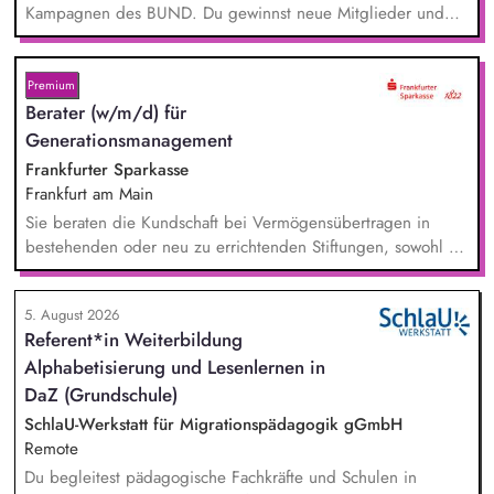
Kampagnen des BUND. Du gewinnst neue Mitglieder und
stärkst damit langfristig den Umwelt- und Naturschutz. Du
beantwortest Fragen zu Umwelt-, Arten- und Klimaschutz nach
bestem Wissen und Gewissen. Du unterstützt Kampagnen
Premium
und Aktionen, beispielsweise durch das Sammeln von
Berater (w/m/d) für
Unterschriften für Petitionen.
Generationsmanagement
Frankfurter Sparkasse
Frankfurt am Main
Sie beraten die Kundschaft bei Vermögensübertragen in
bestehenden oder neu zu errichtenden Stiftungen, sowohl zu
Lebzeiten als auch im Rahmen der Nachlassplanung. Sie
übernehmen eigenverantwortlich alle relevanten Aufgaben
5. August 2026
bei der Testamentsvollstreckung und Nachlassverwaltung. Sie
Referent*in Weiterbildung
wirken aktiv an Werbemaßnahmen im Stiftungs- und
Alphabetisierung und Lesenlernen in
Nachlassmanagement mit, auch in kreativer Hinsicht.
DaZ (Grundschule)
SchlaU-Werkstatt für Migrationspädagogik gGmbH
Remote
Du begleitest pädagogische Fachkräfte und Schulen in