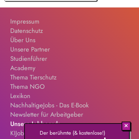
Impressum
Datenschutz
Über Uns
Unsere Partner
Studienführer
Academy
Thema Tierschutz
Thema NGO
Lexikon
NachhaltigeJobs - Das E-Book
Newsletter für Arbeitgeber
Unsere Jobboards
KIJobs.de
Der berühmte (& kostenlose!)