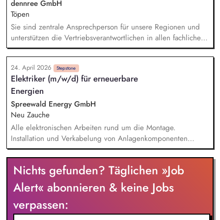
dennree GmbH
Töpen
Sie sind zentrale Ansprechperson für unsere Regionen und
unterstützen die Vertriebsverantwortlichen in allen fachlichen
Fragestellungen. Hierfür entwickeln Sie in enger Abstimmung
mit der Leitung Gesamtvertrieb unsere Vertriebsstrategie
24. April 2026
kontinuierlich weiter und übersetzen diese in wirksame
Stepstone
Elektriker (m/w/d) für erneuerbare
Maßnahmen für den operativen Alltag. Sie optimieren
Energien
Prozesse entlang der gesamten Vertriebskette mit Blick auf
Effizienz, Nachhaltigkeit und Kundenerlebnis. Sie erkennen
Spreewald Energy GmbH
Marktpotenziale und entwickeln Standorte, Sortimente und
Neu Zauche
Vertriebskonzepte weiter.
Alle elektronischen Arbeiten rund um die Montage.
Installation und Verkabelung von Anlagenkomponenten
basierend auf Erneuerbaren Energien (Photovoltaikanlagen,
Solarstromspeicher, Wärmepumpenanlagen, Ladestationen für
Nichts gefunden? Täglichen »Job
E-Autos, Blockheizkraftwerke). Überprüfung der elektrischen
Anlagen und Komponenten. Fehlerbehebung und Reparatur.
Alert« abonnieren & keine Jobs
Wartung und Instandhaltung. Sie führen die Abnahme
verpassen:
gemeinsam mit dem Kunden durch.