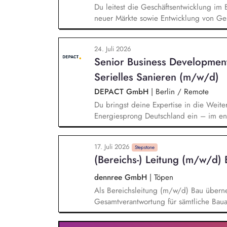
Du leitest die Geschäftsentwicklung im 
neuer Märkte sowie Entwicklung von Ges
einem bestehenden Team zusammen und 
Projektleiter*innen weiter. Zu Deinen A
24. Juli 2026
Entwurf und Umsetzung von Wachstumsst
Senior Business Developmen
Frühzeitige Identifikation von Branchen
Aufbau von strategischen Partnerschaft
Serielles Sanieren (m/w/d)
Aufträgen, Neukunden und Projekten.
DEPACT GmbH
|
Berlin / Remote
Du bringst deine Expertise in die Weite
Energiesprong Deutschland ein – im eng
Markthochlauf und Support im regulator
Development-Standbein: Du akquirierst u
17. Juli 2026
Vorqualifizierungs-Tool CoPilot und entw
Stepstone
(Bereichs-) Leitung (m/w/d) 
qualifizierst zudem Bauunternehmen und
dennree GmbH
|
Töpen
Als Bereichsleitung (m/w/d) Bau überne
Gesamtverantwortung für sämtliche Bau
von der Planung über die Steuerung bis 
Bauprojekte. Gemeinsam mit Ihrem qual