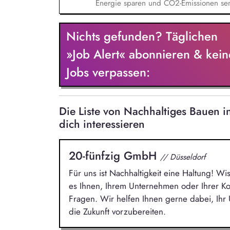
Energie sparen und CO2-Emissionen sen
ein, wie wir Technik noch effizienter in
Schnittstellenmanagement: Du koordinier
Nichts gefunden? Täglichen
ökologisch optimierte Gesamtsysteme zu 
Datenbasis für Anlagen, die genau so gr
»Job Alert« abonnieren & kein
Jobs verpassen:
Die Liste von Nachhaltiges Bauen 
dich interessieren
20-fünfzig GmbH
// Düsseldorf
Für uns ist Nachhaltigkeit eine Haltung! Wi
es Ihnen, Ihrem Unternehmen oder Ihrer 
Fragen. Wir helfen Ihnen gerne dabei, Ih
die Zukunft vorzubereiten.