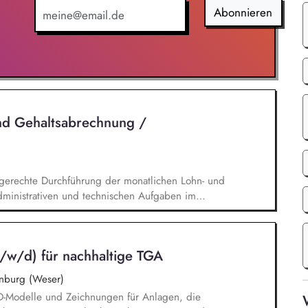
ere über 400 Denns Biomärkte in Deutschland
Abonnieren
ensstandorte und stellen eine termin- und
nd Gehaltsabrechnung /
ngerechte Durchführung der monatlichen Lohn- und
dministrativen und technischen Aufgaben im
der Personalstammdaten, Bescheinigungs- und
trägen, Fehl- und Abwesenheitszeiten sowie
en. Erste Ansprechperson für Krankenkassen,
/w/d) für nachhaltige TGA
.
burg (Weser)
 3D-Modelle und Zeichnungen für Anlagen, die