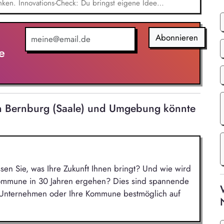
ken. Innovations-Check: Du bringst eigene Ideen
 anspruchsvolle Architektur integrieren können.
st dich mit Fachkollegen, um ganzheitliche,
schaffen. Präzise Berechnungen: Du lieferst die
Abonnieren
oß wie nötig, aber so effizient wie möglich sind.
e
in Bernburg (Saale) und Umgebung könnte
ssen Sie, was Ihre Zukunft Ihnen bringt? Und wie wird
Kommune in 30 Jahren ergehen? Dies sind spannende
r Unternehmen oder Ihre Kommune bestmöglich auf