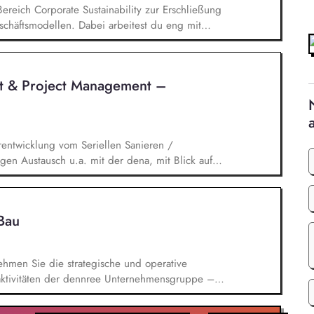
Bereich Corporate Sustainability zur Erschließung
chäftsmodellen. Dabei arbeitest du eng mit
entwickelst dieses gemeinsam mit erfahrenen
ufgaben gehören vor allem: Strategieentwicklung:
rategie und Geschäftsmodellen, Trendanalysen:
t & Project Management –
- und Regulatoriktrends, Partnermanagement:
en, Kooperationen und Netzwerken, Akquisition von
rentwicklung vom Seriellen Sanieren /
en Austausch u.a. mit der dena, mit Blick auf
ischen Umfeld und der Stakeholder. Business-
nd verantwortest eigenständig Projekte für unser
ickelst / implementierst die Skalierung. Du
Bau
 Systemanbieter als Angebotspartner.
hmen Sie die strategische und operative
aktivitäten der dennree Unternehmensgruppe –
hin zur erfolgreichen Umsetzung vielfältiger
ifizierten Team koordinieren Sie Neubau-, Umbau-