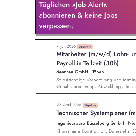
Täglichen »Job Alert«
und Modernisierungsmaßnahmen für uns
und Österreich sowie weitere Unternehm
abonnieren & keine Jobs
qualitätsgerechte Realisierung sicher.
verpassen:
7. Juli 2026
Stepstone
Mitarbeiter (m/w/d) Lohn- u
Payroll in Teilzeit (30h)
dennree GmbH
|
Töpen
Selbstständige Vorbereitung und termi
Gehaltsabrechnung. Abwicklung aller a
Rahmen der Entgeltabrechnung. Pflege 
Meldewesen. Verwaltung von Arbeitsver
29. April 2026
Unterstützung bei Jahresabschlussarbeit
Stepstone
Technischer Systemplaner (m
Behörden und Sozialversicherungsträger
Ingenieurbüro Büsselberg GmbH
|
Nien
Klimasmarte Konstruktion: Du erstellst