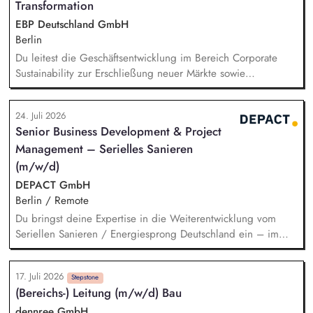
Transformation
EBP Deutschland GmbH
Berlin
Du leitest die Geschäftsentwicklung im Bereich Corporate
Sustainability zur Erschließung neuer Märkte sowie
Entwicklung von Geschäftsmodellen. Dabei arbeitest du eng
mit einem bestehenden Team zusammen und entwickelst
24. Juli 2026
dieses gemeinsam mit erfahrenen Projektleiter*innen weiter.
Senior Business Development & Project
Zu Deinen Aufgaben gehören vor allem:
Management – Serielles Sanieren
Strategieentwicklung: Entwurf und Umsetzung von
Wachstumsstrategie und Geschäftsmodellen, Trendanalysen:
(m/w/d)
Frühzeitige Identifikation von Branchen- und
DEPACT GmbH
Regulatoriktrends, Partnermanagement: Aufbau von
Berlin / Remote
strategischen Partnerschaften, Kooperationen und
Du bringst deine Expertise in die Weiterentwicklung vom
Netzwerken, Akquisition von Aufträgen, Neukunden und
Seriellen Sanieren / Energiesprong Deutschland ein – im
Projekten.
engen Austausch u.a. mit der dena, mit Blick auf
Markthochlauf und Support im regulatorischen Umfeld und
17. Juli 2026
der Stakeholder. Business-Development-Standbein: Du
Stepstone
(Bereichs-) Leitung (m/w/d) Bau
akquirierst und verantwortest eigenständig Projekte für unser
Vorqualifizierungs-Tool CoPilot und entwickelst /
dennree GmbH