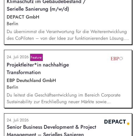
Klimaschutz im Gebäudebestand /
Serielle Sanierung (m/w/d)
DEPACT GmbH
Berlin
Du übernimmst die Verantwortung für die Weiterentwicklung
des CoPiloten – von der Idee zur funktionierenden Lösung.
Im Zentrum stehen die Umsetzung und Implementierung: Du
verstehst die zugrunde liegenden Prozesse, optimierst sie,
24. Juli 2026
Feature
und entwickelst daraus unser Produkt weiter, zusammen mit
Projektleiter*in nachhaltige
unseren Partnern der Branche.
Transformation
EBP Deutschland GmbH
Berlin
Du leitest die Geschäftsentwicklung im Bereich Corporate
Sustainability zur Erschließung neuer Märkte sowie
Entwicklung von Geschäftsmodellen. Dabei arbeitest du eng
mit einem bestehenden Team zusammen und entwickelst
24. Juli 2026
dieses gemeinsam mit erfahrenen Projektleiter*innen weiter.
Senior Business Development & Project
Zu Deinen Aufgaben gehören vor allem:
Management – Serielles Sanieren
Strategieentwicklung: Entwurf und Umsetzung von