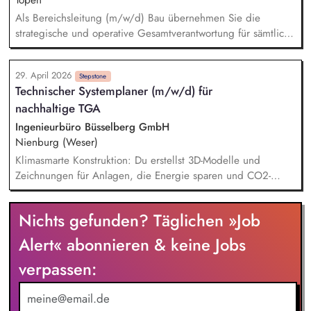
Als Bereichsleitung (m/w/d) Bau übernehmen Sie die
strategische und operative Gesamtverantwortung für sämtliche
Bauaktivitäten der dennree Unternehmensgruppe – von der
Planung über die Steuerung bis hin zur erfolgreichen
29. April 2026
Umsetzung vielfältiger Bauprojekte. Gemeinsam mit Ihrem
Stepstone
Technischer Systemplaner (m/w/d) für
qualifizierten Team koordinieren Sie Neubau-, Umbau- und
nachhaltige TGA
Modernisierungsmaßnahmen für unsere über 400 Denns
Biomärkte in Deutschland und Österreich sowie weitere
Ingenieurbüro Büsselberg GmbH
Unternehmensstandorte und stellen eine termin- und
Nienburg (Weser)
qualitätsgerechte Realisierung sicher.
Klimasmarte Konstruktion: Du erstellst 3D-Modelle und
Zeichnungen für Anlagen, die Energie sparen und CO2-
Emissionen senken. Innovations-Check: Du bringst eigene
Ideen ein, wie wir Technik noch effizienter in anspruchsvolle
Nichts gefunden? Täglichen »Job
Architektur integrieren können. Schnittstellenmanagement: Du
koordinierst dich mit Fachkollegen, um ganzheitliche,
Alert« abonnieren & keine Jobs
ökologisch optimierte Gesamtsysteme zu schaffen. Präzise
verpassen:
Berechnungen: Du lieferst die Datenbasis für Anlagen, die
genau so groß wie nötig, aber so effizient wie möglich sind.