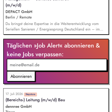
Wachstumsstrategie und Geschäftsmodellen, Trendanalysen:
(m/w/d)
Frühzeitige Identifikation von Branchen- und
DEPACT GmbH
Regulatoriktrends, Partnermanagement: Aufbau von
Berlin / Remote
strategischen Partnerschaften, Kooperationen und
Du bringst deine Expertise in die Weiterentwicklung vom
Netzwerken, Akquisition von Aufträgen, Neukunden und
Seriellen Sanieren / Energiesprong Deutschland ein – im
Projekten.
engen Austausch u.a. mit der dena, mit Blick auf
Markthochlauf und Support im regulatorischen Umfeld und
Täglichen »Job Alert« abonnieren &
der Stakeholder. Business-Development-Standbein: Du
akquirierst und verantwortest eigenständig Projekte für unser
keine Jobs verpassen:
Vorqualifizierungs-Tool CoPilot und entwickelst /
implementierst die Skalierung. Du qualifizierst zudem
Bauunternehmen und Systemanbieter als Angebotspartner.
Abonnieren
17. Juli 2026
Stepstone
(Bereichs-) Leitung (m/w/d) Bau
dennree GmbH
Töpen