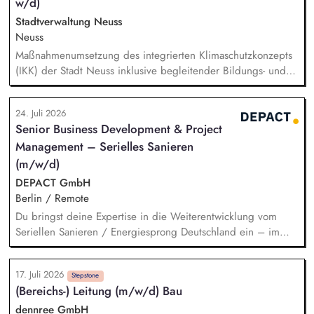
w/d)
Stadtverwaltung Neuss
Neuss
Maßnahmenumsetzung des integrierten Klimaschutzkonzepts
(IKK) der Stadt Neuss inklusive begleitender Bildungs- und
Öffentlichkeitsarbeit sowie Fortschreibung des IKK.
Monitoring und Berichterstattung zu den ca. 60 städtischen
24. Juli 2026
PV-Anlagen sowie Planung weiterer Anlageninstallationen.
Senior Business Development & Project
Prüfung, Planung und Umsetzung von Modellen zu Energy-
Management – Serielles Sanieren
Sharing und/oder Strombilanzkreismodellen. Eigenständige
Fördermittelakquise und Durchführung von Förderprojekten
(m/w/d)
in den Bereichen regenerative Energien sowie
DEPACT GmbH
energiesparendes Bauen und Sanieren.
Berlin / Remote
Du bringst deine Expertise in die Weiterentwicklung vom
Seriellen Sanieren / Energiesprong Deutschland ein – im
engen Austausch u.a. mit der dena, mit Blick auf
Markthochlauf und Support im regulatorischen Umfeld und
17. Juli 2026
der Stakeholder. Business-Development-Standbein: Du
Stepstone
(Bereichs-) Leitung (m/w/d) Bau
akquirierst und verantwortest eigenständig Projekte für unser
Vorqualifizierungs-Tool CoPilot und entwickelst /
dennree GmbH