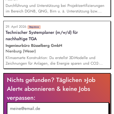
Durchführung und Unterstützung bei Projektzertifizierungen
im Bereich DGNB, QNG, Birn u. ä. Unterstützung bzw.
Durchführung von Lebenszyklusanalysen von Planungs- und
Bauprojekten. Beratung der Fachbereiche hinsichtlich der
29. April 2026
Nachhaltigkeit in verschiedenen Projektphasen. Entwickeln
Stepstone
Technischer Systemplaner (m/w/d) für
von Ansätzen zur Verbesserung / Optimierung der
nachhaltige TGA
Nachhaltigkeit der Unternehmensgruppe unter
Berücksichtigung aktueller Entwicklungen, Machbarkeiten und
Ingenieurbüro Büsselberg GmbH
Wirtschaftlichkeit sowie anschließende Vorstellung vor der
Nienburg (Weser)
Geschäftsführung.
Klimasmarte Konstruktion: Du erstellst 3D-Modelle und
Zeichnungen für Anlagen, die Energie sparen und CO2-
Emissionen senken. Innovations-Check: Du bringst eigene
Ideen ein, wie wir Technik noch effizienter in anspruchsvolle
Nichts gefunden? Täglichen »Job
Architektur integrieren können. Schnittstellenmanagement: Du
koordinierst dich mit Fachkollegen, um ganzheitliche,
Alert« abonnieren & keine Jobs
ökologisch optimierte Gesamtsysteme zu schaffen. Präzise
verpassen:
Berechnungen: Du lieferst die Datenbasis für Anlagen, die
genau so groß wie nötig, aber so effizient wie möglich sind.