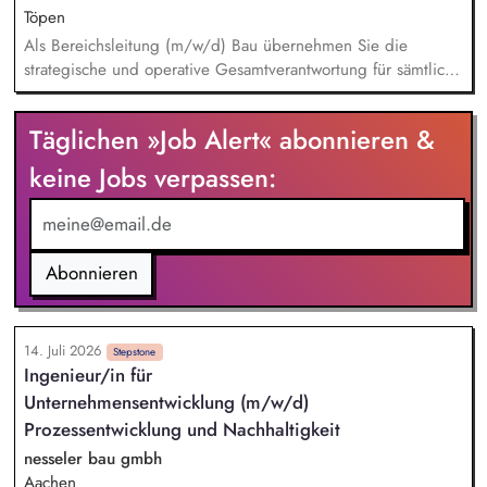
implementierst die Skalierung. Du qualifizierst zudem
Töpen
Bauunternehmen und Systemanbieter als Angebotspartner.
Als Bereichsleitung (m/w/d) Bau übernehmen Sie die
strategische und operative Gesamtverantwortung für sämtliche
Bauaktivitäten der dennree Unternehmensgruppe – von der
Planung über die Steuerung bis hin zur erfolgreichen
Täglichen »Job Alert« abonnieren &
Umsetzung vielfältiger Bauprojekte. Gemeinsam mit Ihrem
qualifizierten Team koordinieren Sie Neubau-, Umbau- und
keine Jobs verpassen:
Modernisierungsmaßnahmen für unsere über 400 Denns
Biomärkte in Deutschland und Österreich sowie weitere
Unternehmensstandorte und stellen eine termin- und
qualitätsgerechte Realisierung sicher.
Abonnieren
14. Juli 2026
Stepstone
Ingenieur/in für
Unternehmensentwicklung (m/w/d)
Prozessentwicklung und Nachhaltigkeit
nesseler bau gmbh
Aachen