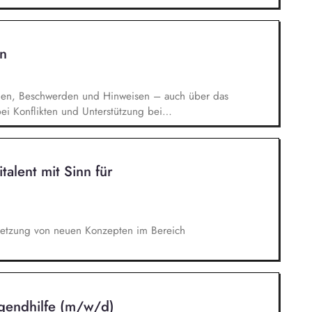
ung und -beschreibung sowie Dokumentation und
 Jugendamt und im Sozialraum
n
gen, Beschwerden und Hinweisen – auch über das
i Konflikten und Unterstützung bei
rchführung von Schulungen und
n der Weiterentwicklung von Leitlinien,
. Förderung einer offenen Feedback- und
talent mit Sinn für
ation.
setzung von neuen Konzepten im Bereich
ugendhilfe (m/w/d)