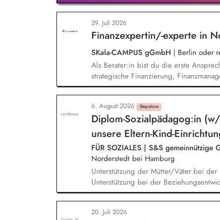
29. Juli 2026
Finanzexpertin/-experte in N
SKala-CAMPUS gGmbH
|
Berlin oder 
Als Berater:in bist du die erste Anspre
strategische Finanzierung, Finanzmanag
gesamten Prozess von der Anfrage über 
Umsetzung. Auf Basis der jeweiligen H
6. August 2026
Beratungsprozesse und berätst Organisat
Stepstone
Diplom-Sozialpädagog:in (w/m/
Steuerung und strategischen Weiterentw
unsere Eltern-Kind-Einrichtun
FÜR SOZIALES | S&S gemeinnützige Ge
Norderstedt bei Hamburg
Unterstützung der Mütter/Väter bei der
Unterstützung bei der Beziehungsentwi
Eltern Zusammenarbeit mit und Begleit
lebensnah und alltagsorientiert auf ein
20. Juli 2026
Einzelgesprächen und Hilfeplanung in F