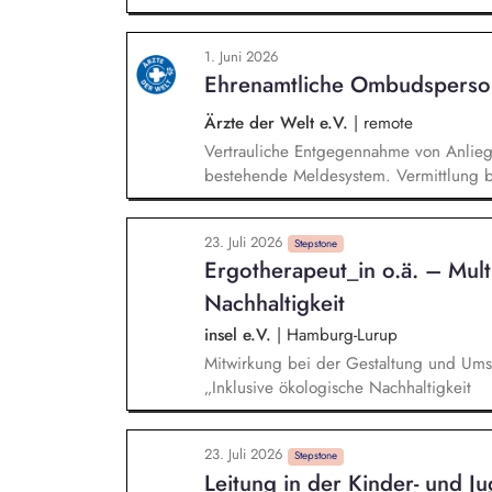
Ressourcenorientierte Situationserfass
Berichtswesen Zusammenarbeit mit dem
1. Juni 2026
Ehrenamtliche Ombudsperso
Ärzte der Welt e.V.
|
remote
Vertrauliche Entgegennahme von Anlie
bestehende Meldesystem. Vermittlung be
Klärungsprozessen. Konzeption und Du
Sensibilisierungsformaten. Mitwirkung a
23. Juli 2026
Verhaltenskodizes und dem Meldesystem
Stepstone
Ergotherapeut_in o.ä. – Multi
Beschwerdekultur innerhalb der Organis
Nachhaltigkeit
insel e.V.
|
Hamburg-Lurup
Mitwirkung bei der Gestaltung und Um
„Inklusive ökologische Nachhaltigkeit
23. Juli 2026
Stepstone
Leitung in der Kinder- und J