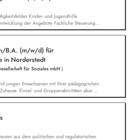
tigkeitsfeldes Kinder- und Jugendhilfe
entwicklung der Angebote Fachliche Steuerung
twicklung von pädagogischen Teams
ung und wirtschaftliche Steuerung Zusammenarbeit
etzwerkpartnern Repräsentation des Fachgebietes
m/B.A. (m/w/d) für
 in Norderstedt
sellschaft für Soziales mbH
|
und jungen Erwachsenen mit Ihrer pädagogischen
Zuhause. Einzel- und Gruppenaktivitäten aber
ant, organisiert und auch durchgeführt. Bei der
n eng mit Fallzuständigen und Fachkräften der
wicklungsprozess einbezogenen Personen
s
che und beteiligen sich aktiv am
euren aus dem politischen und regulatorischen