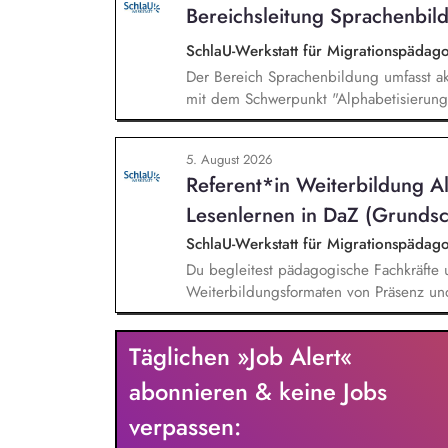
Bereichsleitung Sprachenbild
SchlaU-Werkstatt für Migrationspäd
Der Bereich Sprachenbildung umfasst ak
mit dem Schwerpunkt "Alphabetisierung 
weitere auf Unterrichtsmaterial bezoge
sprachensensibles und rassismuskritisch
5. August 2026
Berufliche Bildung. Der Bereich Sprache
Referent*in Weiterbildung A
zielgruppengerechte und innovative Unt
Fachkräfte mit daran angeschlossenen W
Lesenlernen in DaZ (Grundsc
SchlaU-Werkstatt für Migrationspäd
Du begleitest pädagogische Fachkräfte 
Weiterbildungsformaten von Präsenz un
und erstellst Online-Selbstlernkurse für 
Schwerpunkte liegen dabei auf den Ber
Täglichen »Job Alert«
Mehrsprachigkeitsbewusstsein und Alpha
abonnieren & keine Jobs
verpassen: