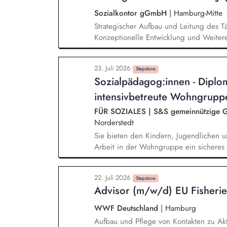
Sozialkontor gGmbH
|
Hamburg-Mitte
Strategischer Aufbau und Leitung des Tä
Konzeptionelle Entwicklung und Weiter
und Qualitätssicherung Führung und En
Verantwortung für Budget, Personalplan
23. Juli 2026
mit Jugendämtern, Kostenträgern und N
Stepstone
Sozialpädagog:innen - Diplo
nach innen und außen
intensivbetreute Wohngruppe
FÜR SOZIALES | S&S gemeinnützige Ge
Norderstedt
Sie bieten den Kindern, Jugendlichen 
Arbeit in der Wohngruppe ein sicheres 
auch Ausflüge werden von Ihnen mitgepl
Hilfeplanung wirken Sie mit und arbeite
22. Juli 2026
Jugendämter sowie weiteren in den Ent
Stepstone
Advisor (m/w/d) EU Fisherie
zusammen. Sie führen Kennenlerngesprä
Aufnahmeprozess.
WWF Deutschland
|
Hamburg
Aufbau und Pflege von Kontakten zu Akt