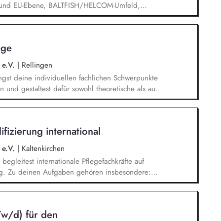
s- und EU-Ebene, BALTFISH/HELCOM-Umfeld,
 Umweltverbänden, sowie Handel und Industrie.
on Plänen und Prozessen zur Neuausrichtung der
, sowie zur europäischen Politikebene.
ege
iche Vertretung von relevanten Positions- und
egiepapieren, Stellungnahmen.
 e.V.
|
Rellingen
ingst deine individuellen fachlichen Schwerpunkte
 und gestaltest dafür sowohl theoretische als auch
inem wöchentlichen Stundendeputat von 22 UE bei
d schulischen Herausforderungen Du bist in
fizierung international
rieben und unterstützt die Praxisanleitenden
rellen Integration der Auszubildenden
 e.V.
|
Kaltenkirchen
begleitest internationale Pflegefachkräfte auf
g. Zu deinen Aufgaben gehören insbesondere:
g theoretischer Unterrichtseinheiten,
rbeit mit Pflegeeinrichtungen und
eilnehmenden auf Anerkennungs- und
w/d) für den
ung und Begleitung während der