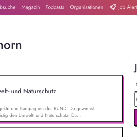
obsuche
Magazin
Podcasts
Organisationen
Job Aler
horn
elt- und Naturschutz
 Projekte und Kampagnen des BUND. Du gewinnst
ristig den Umwelt- und Naturschutz. Du
- und Klimaschutz nach bestem Wissen und
d Aktionen, beispielsweise durch das Sammeln