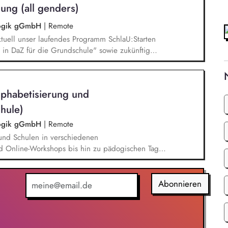
ung (all genders)
agogik gGmbH
|
Remote
tuell unser laufendes Programm SchlaU:Starten
in DaZ für die Grundschule" sowie zukünftig
ne Projekte mit den Schwerpunkten
es Deutschlernen von der Grundschule bis in die
nbildung entwickelt in seinen Projekten dazu
lphabetisierung und
errichtsmaterialien und begleitet pädagogische
eiterbildungsangeboten online wie offline.
hule)
agogik gGmbH
|
Remote
und Schulen in verschiedenen
d Online-Workshops bis hin zu pädogischen Tagen
unsere Plattform schlau-lernen.org. Die inhaltlichen
eichen Lesen lernen,
betisierung in der Grundschule.
Abonnieren