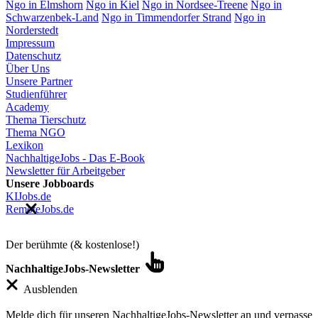
Ngo in Elmshorn
Ngo in Kiel
Ngo in Nordsee-Treene
Ngo in
Schwarzenbek-Land
Ngo in Timmendorfer Strand
Ngo in
Norderstedt
Impressum
Datenschutz
Über Uns
Unsere Partner
Studienführer
Academy
Thema Tierschutz
Thema NGO
Lexikon
NachhaltigeJobs - Das E-Book
Newsletter für Arbeitgeber
Unsere Jobboards
KIJobs.de
RemoteJobs.de
Der berühmte (& kostenlose!)
NachhaltigeJobs-Newsletter
Ausblenden
Melde dich für unseren NachhaltigeJobs-Newsletter an und verpasse