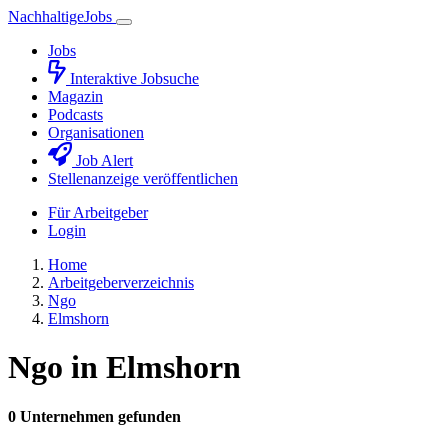
Nachhaltige
Jobs
Jobs
Interaktive Jobsuche
Magazin
Podcasts
Organisationen
Job Alert
Stellenanzeige veröffentlichen
Für Arbeitgeber
Login
Home
Arbeitgeberverzeichnis
Ngo
Elmshorn
Ngo in Elmshorn
0 Unternehmen gefunden