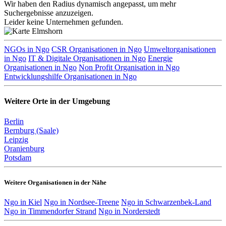
Wir haben den Radius dynamisch angepasst, um mehr
Suchergebnisse anzuzeigen.
Leider keine Unternehmen gefunden.
NGOs in Ngo
CSR Organisationen in Ngo
Umweltorganisationen
in Ngo
IT & Digitale Organisationen in Ngo
Energie
Organisationen in Ngo
Non Profit Organisation in Ngo
Entwicklungshilfe Organisationen in Ngo
Weitere Orte in der Umgebung
Berlin
Bernburg (Saale)
Leipzig
Oranienburg
Potsdam
Weitere Organisationen in der Nähe
Ngo in Kiel
Ngo in Nordsee-Treene
Ngo in Schwarzenbek-Land
Ngo in Timmendorfer Strand
Ngo in Norderstedt